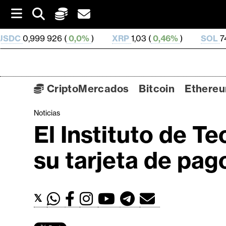
S
k
i
6 (
0,0%
)
XRP
1,03 (
0,46%
)
SOL
74,81 (
2,52%
)
p
t
o
c
o
CriptoMercados
Bitcoin
Ethere
n
t
Noticias
C
e
El Instituto de T
n
r
t
i
su tarjeta de pag
p
t
o
𝕏
M
e