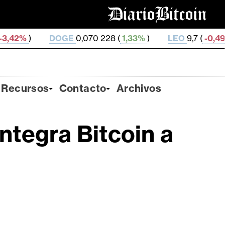
DOGE
0,070 228 (
1,33%
)
LEO
9,7 (
-0,49%
)
ZEC
5
Recursos
Contacto
Archivos
integra Bitcoin a