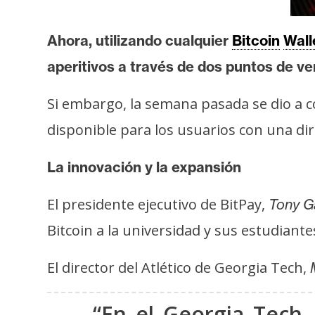
s
a
Ahora, utilizando cualquier
Bitcoin
Wall
aperitivos a través de dos puntos de ve
T
e
Si embargo, la semana pasada se dio a c
m
disponible para los usuarios con una dir
a
s
La innovación y la expansión
El presidente ejecutivo de BitPay,
Tony Ga
R
e
Bitcoin a la universidad y sus estudiante
c
u
El director del Atlético de Georgia Tech,
r
s
“En el Georgia Tech