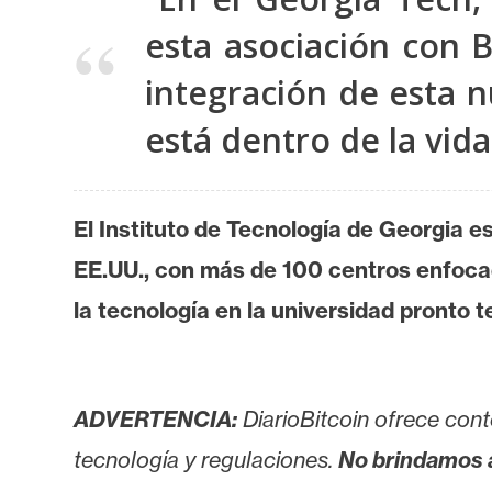
o
s
esta asociación con 
integración de esta n
C
está dentro de la vid
o
n
t
El Instituto de Tecnología de Georgia 
a
c
EE.UU., con más de 100 centros enfocad
t
la tecnología en la universidad pronto
o
y
P
u
ADVERTENCIA:
DiarioBitcoin ofrece cont
b
tecnología y regulaciones.
No brindamos 
l