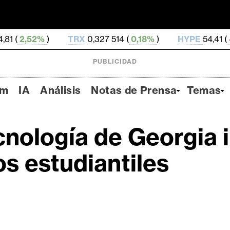
TRX
0,327 514 (
0,18%
)
HYPE
54,41 (
-3,42%
)
PUBLICIDAD
um
IA
Análisis
Notas de Prensa
Temas
ecnología de Georgia 
os estudiantiles