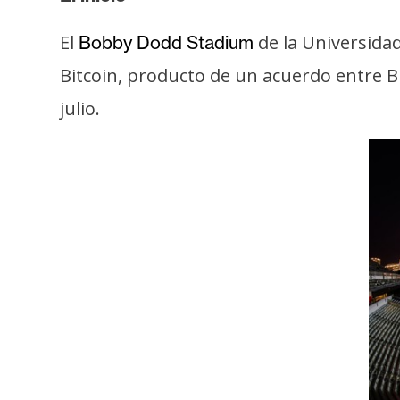
i
s
El
de la Universidad
Bobby Dodd Stadium
i
Bitcoin, producto de un acuerdo entre Bi
s
julio.
N
o
t
a
s
d
e
P
r
e
n