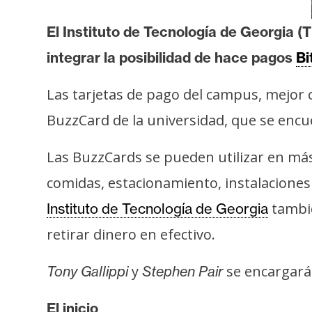
t
El Instituto de Tecnología de Georgia (
h
e
integrar la posibilidad de hace pagos
Bi
r
e
Las tarjetas de pago del campus, mejor
u
BuzzCard de la universidad, que se encuen
m
Las BuzzCards se pueden utilizar en más
I
comidas, estacionamiento, instalaciones
A
tambié
Instituto de Tecnología de Georgia
retirar dinero en efectivo.
A
n
y
se encargará
Tony Gallippi
Stephen Pair
á
l
El inicio