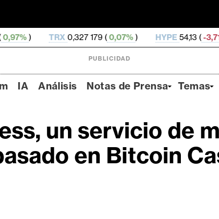
TRX
0,327 179 (
0,07%
)
HYPE
54,13 (
-3,71%
)
DOG
PUBLICIDAD
um
IA
Análisis
Notas de Prensa
Temas
ss, un servicio de 
basado en Bitcoin Ca