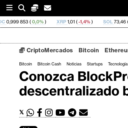
S
k
i
0,0%
)
XRP
1,01 (
-1,4%
)
SOL
73,46 (
0,97%
)
p
t
o
c
o
CriptoMercados
Bitcoin
Ethere
n
t
Bitcoin
Bitcoin Cash
Noticias
Startups
Tecnología
C
e
Conozca BlockPre
n
r
t
i
descentralizado 
p
t
o
𝕏
M
e