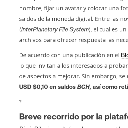
i
nombre, fijar un avatar y colocar una fo
s
saldos de la moneda digital. Entre las
i
s
), el cual es u
(InterPlanetary File System
archivos para ofrecer respuesta las nece
N
De acuerdo con una publicación en el
o
Bl
t
lo que invitan a los interesados a proba
a
de aspectos a mejorar. Sin embargo, s
s
d
USD $0,10 en saldos
BCH,
así como ret
e
P
?
r
Breve recorrido por la plata
e
n