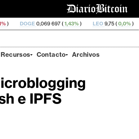
E
0,069 697 (
1,43%
)
LEO
9,75 (
0,0%
)
ZEC
510,75 
Recursos
Contacto
Archivos
microblogging
sh e IPFS