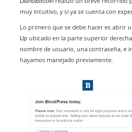
realizó un breve recorrido 
DiarioBitcoin
s
muy intuitivo, y si ya se cuenta con exp
a
Lo primero que se debe hacer es abrir un
T
ubicado en la parte superior derecha
Up
e
nombre de usuario, una contraseña, e i
m
a
hayamos manejado previamente.
s
R
e
c
u
r
s