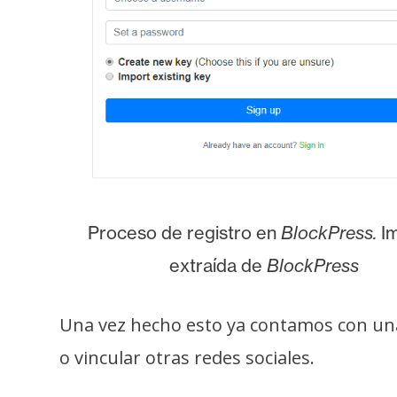
o
s
C
o
n
t
a
c
Proceso de registro en
BlockPress.
I
t
o
extraída de
BlockPress
y
P
Una vez hecho esto ya contamos con un
u
b
o vincular otras redes sociales.
l