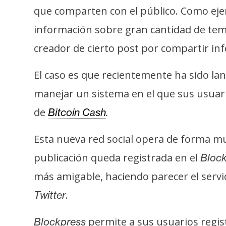
t
que comparten con el público. Como ej
h
información sobre gran cantidad de tem
e
creador de cierto post por compartir inf
r
e
El caso es que recientemente ha sido l
u
m
manejar un sistema en el que sus usuar
de
Bitcoin Cash
.
I
Esta nueva red social opera de forma mu
A
publicación queda registrada en el
Block
más amigable, haciendo parecer el servic
A
n
.
Twitter
á
l
permite a sus usuarios regist
Blockpress