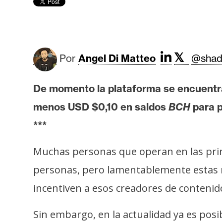
r
c
a
d
o
𝕏
Por
Angel Di Matteo
@shad
s
De momento la plataforma se encuentra
B
menos USD $0,10 en saldos
BCH
para p
i
***
t
c
Muchas personas que operan en las prin
o
personas, pero lamentablemente estas 
i
n
incentiven a esos creadores de contenido
Sin embargo, en la actualidad ya es pos
E