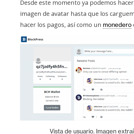
i
Desde este momento ya podemos hacer u
c
imagen de avatar hasta que los carguem
i
hacer los pagos, así como un
monedero
d
a
d
Vista de usuario. Imagen extra