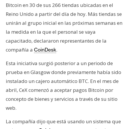
Bitcoin en 30 de sus 266 tiendas ubicadas en el
e
r
Reino Unido a partir del día de hoy. Más tiendas se
e
unirán al grupo inicial en las próximas semanas en
u
la medida en la que el personal se vaya
m
capacitado, declararon representantes de la
compañía a
.
CoinDesk
I
A
Esta iniciativa surgió posterior a un periodo de
prueba en Glasgow donde previamente había sido
instalado un cajero automático BTC. En el mes de
A
n
abril, CeX comenzó a aceptar pagos Bitcoin por
á
concepto de bienes y servicios a través de su sitio
l
web.
i
s
La compañía dijo que está usando un sistema que
i