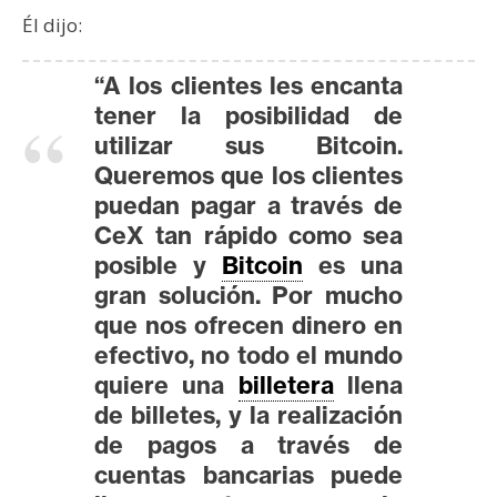
T
Él dijo:
e
m
a
“A los clientes les encanta
s
tener la posibilidad de
utilizar sus Bitcoin.
Queremos que los clientes
R
puedan pagar a través de
e
CeX tan rápido como sea
c
posible y
Bitcoin
es una
u
gran solución. Por mucho
r
que nos ofrecen dinero en
s
efectivo, no todo el mundo
o
s
quiere una
billetera
llena
de billetes, y la realización
de pagos a través de
C
cuentas bancarias puede
o