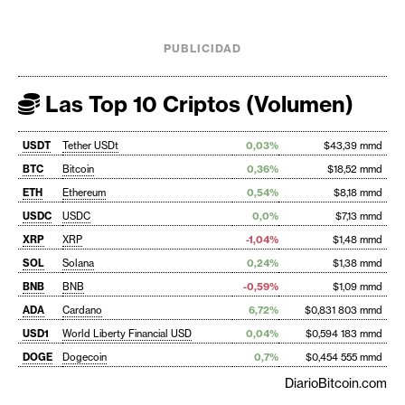
PUBLICIDAD
Las Top 10 Criptos (Volumen)
USDT
Tether USDt
0,03%
$43,39 mmd
BTC
Bitcoin
0,36%
$18,52 mmd
ETH
Ethereum
0,54%
$8,18 mmd
USDC
USDC
0,0%
$7,13 mmd
XRP
XRP
-1,04%
$1,48 mmd
SOL
Solana
0,24%
$1,38 mmd
BNB
BNB
-0,59%
$1,09 mmd
ADA
Cardano
6,72%
$0,831 803 mmd
USD1
World Liberty Financial USD
0,04%
$0,594 183 mmd
DOGE
Dogecoin
0,7%
$0,454 555 mmd
DiarioBitcoin.com