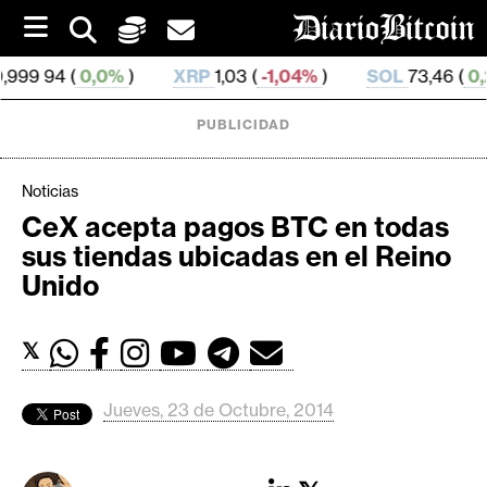
S
k
i
0%
)
XRP
1,03 (
-1,04%
)
SOL
73,46 (
0,24%
)
T
p
t
o
PUBLICIDAD
c
o
n
Noticias
t
CeX acepta pagos BTC en todas
e
C
sus tiendas ubicadas en el Reino
n
r
t
Unido
i
p
𝕏
t
o
M
Jueves, 23 de Octubre, 2014
e
r