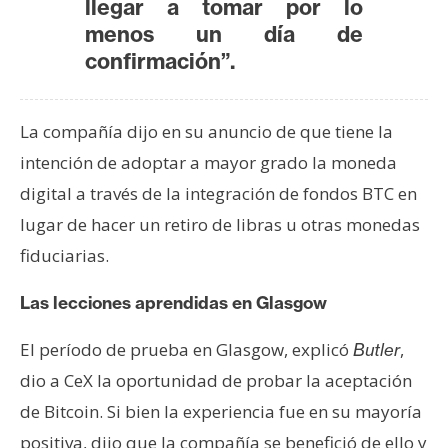
llegar a tomar por lo
n
menos un día de
t
confirmación”.
a
c
t
La compañía dijo en su anuncio de que tiene la
o
intención de adoptar a mayor grado la moneda
y
P
digital a través de la integración de fondos BTC en
u
lugar de hacer un retiro de libras u otras monedas
b
fiduciarias.
l
i
Las lecciones aprendidas en Glasgow
c
i
El período de prueba en Glasgow, explicó
,
Butler
d
dio a CeX la oportunidad de probar la aceptación
a
de Bitcoin. Si bien la experiencia fue en su mayoría
d
positiva, dijo que la compañía se benefició de ello y