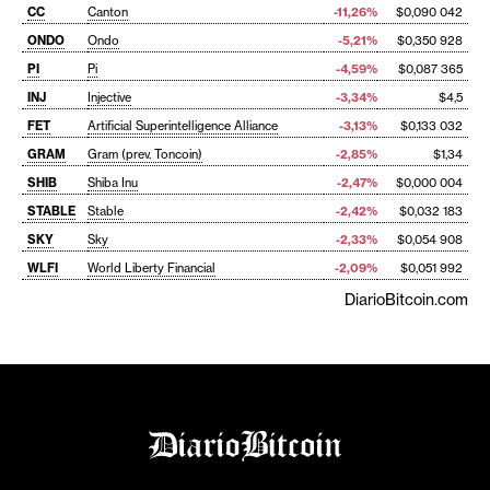
CC
Canton
-11,26%
$0,090 042
ONDO
Ondo
-5,21%
$0,350 928
PI
Pi
-4,59%
$0,087 365
INJ
Injective
-3,34%
$4,5
FET
Artificial Superintelligence Alliance
-3,13%
$0,133 032
GRAM
Gram (prev. Toncoin)
-2,85%
$1,34
SHIB
Shiba Inu
-2,47%
$0,000 004
STABLE
Stable
-2,42%
$0,032 183
SKY
Sky
-2,33%
$0,054 908
WLFI
World Liberty Financial
-2,09%
$0,051 992
DiarioBitcoin.com