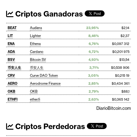
Criptos Ganadoras
BEAT
Audiera
23,95%
$2,14
LIT
Lighter
8,46%
$2,37
ENA
Ethena
6,76%
$0,097 312
ADA
Cardano
6,72%
$0,201 975
BSV
Bitcoin SV
4,93%
$13,54
币安人生
币安人生
3,71%
$0,538 906
CRV
Curve DAO Token
3,05%
$0,215 19
AERO
Aerodrome Finance
2,85%
$0,434 361
OKB
OKB
2,79%
$88,1
ETHFI
ether.fi
2,63%
$0,365 142
DiarioBitcoin.com
Criptos Perdedoras