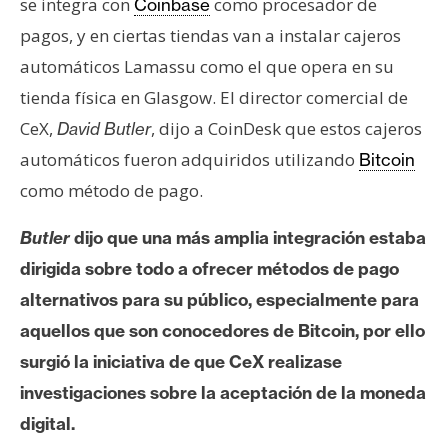
se integra con
como procesador de
Coinbase
s
pagos, y en ciertas tiendas van a instalar cajeros
automáticos Lamassu como el que opera en su
N
tienda física en Glasgow. El director comercial de
o
CeX,
, dijo a CoinDesk que estos cajeros
t
David Butler
a
automáticos fueron adquiridos utilizando
Bitcoin
s
como método de pago.
d
e
Butler
dijo que una más amplia integración estaba
P
dirigida sobre todo a ofrecer métodos de pago
r
alternativos para su público, especialmente para
e
n
aquellos que son conocedores de Bitcoin, por ello
s
surgió la iniciativa de que CeX realizase
a
investigaciones sobre la aceptación de la moneda
digital.