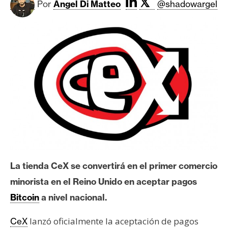
𝕏
c
Por
Angel Di Matteo
@shadowargel
a
d
o
s
B
i
t
c
o
i
n
La tienda CeX se convertirá en el primer comercio
minorista en el Reino Unido en aceptar pagos
Bitcoin
a nivel nacional.
E
t
lanzó oficialmente la aceptación de pagos
CeX
h