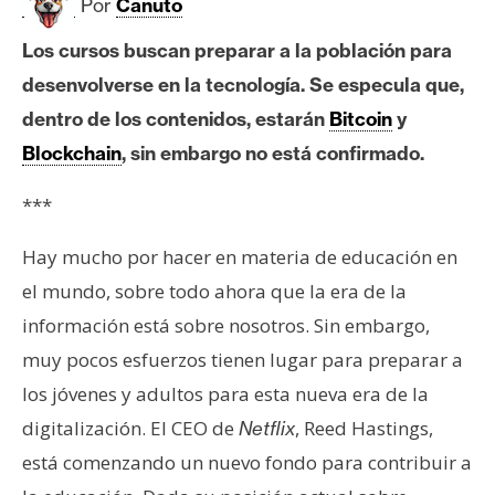
c
Por
Canuto
a
Los cursos buscan preparar a la población para
d
o
desenvolverse en la tecnología. Se especula que,
s
dentro de los contenidos, estarán
Bitcoin
y
Blockchain
, sin embargo no está confirmado.
B
***
i
t
Hay mucho por hacer en materia de educación en
c
el mundo, sobre todo ahora que la era de la
o
información está sobre nosotros. Sin embargo,
i
n
muy pocos esfuerzos tienen lugar para preparar a
los jóvenes y adultos para esta nueva era de la
digitalización. El CEO de
, Reed Hastings,
Netflix
E
t
está comenzando un nuevo fondo para contribuir a
h