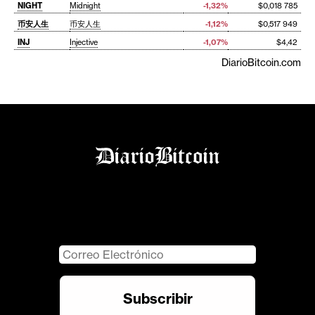
NIGHT
Midnight
-1,32%
$0,018 785
币安人生
币安人生
-1,12%
$0,517 949
INJ
Injective
-1,07%
$4,42
DiarioBitcoin.com