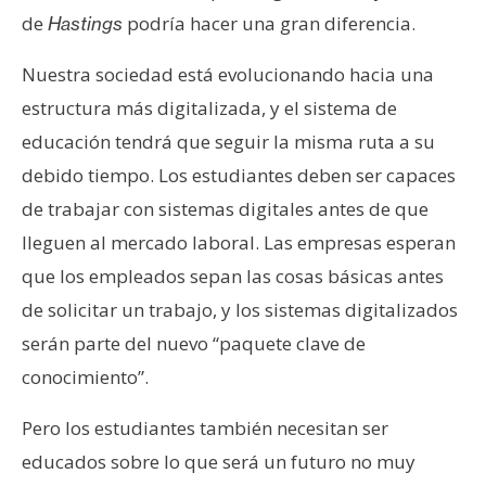
T
de
podría hacer una gran diferencia.
Hastings
e
m
Nuestra sociedad está evolucionando hacia una
a
estructura más digitalizada, y el sistema de
s
educación tendrá que seguir la misma ruta a su
debido tiempo. Los estudiantes deben ser capaces
R
de trabajar con sistemas digitales antes de que
e
c
lleguen al mercado laboral. Las empresas esperan
u
que los empleados sepan las cosas básicas antes
r
de solicitar un trabajo, y los sistemas digitalizados
s
serán parte del nuevo “paquete clave de
o
s
conocimiento”.
Pero los estudiantes también necesitan ser
C
educados sobre lo que será un futuro no muy
o