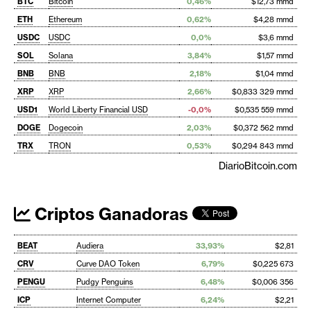
BTC
Bitcoin
0,46%
$12,73 mmd
ETH
Ethereum
0,62%
$4,28 mmd
USDC
USDC
0,0%
$3,6 mmd
SOL
Solana
3,84%
$1,57 mmd
BNB
BNB
2,18%
$1,04 mmd
XRP
XRP
2,66%
$0,833 329 mmd
USD1
World Liberty Financial USD
-0,0%
$0,535 559 mmd
DOGE
Dogecoin
2,03%
$0,372 562 mmd
TRX
TRON
0,53%
$0,294 843 mmd
DiarioBitcoin.com
Criptos Ganadoras
BEAT
Audiera
33,93%
$2,81
CRV
Curve DAO Token
6,79%
$0,225 673
PENGU
Pudgy Penguins
6,48%
$0,006 356
ICP
Internet Computer
6,24%
$2,21