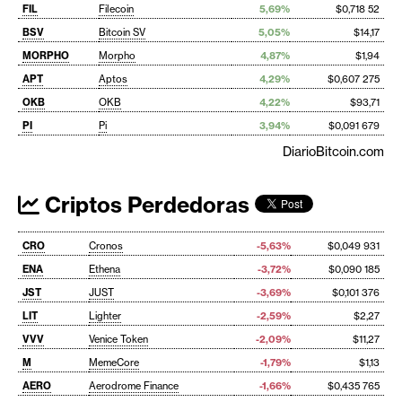
FIL
Filecoin
5,69%
$0,718 52
BSV
Bitcoin SV
5,05%
$14,17
MORPHO
Morpho
4,87%
$1,94
APT
Aptos
4,29%
$0,607 275
OKB
OKB
4,22%
$93,71
PI
Pi
3,94%
$0,091 679
DiarioBitcoin.com
Criptos Perdedoras
CRO
Cronos
-5,63%
$0,049 931
ENA
Ethena
-3,72%
$0,090 185
JST
JUST
-3,69%
$0,101 376
LIT
Lighter
-2,59%
$2,27
VVV
Venice Token
-2,09%
$11,27
M
MemeCore
-1,79%
$1,13
AERO
Aerodrome Finance
-1,66%
$0,435 765