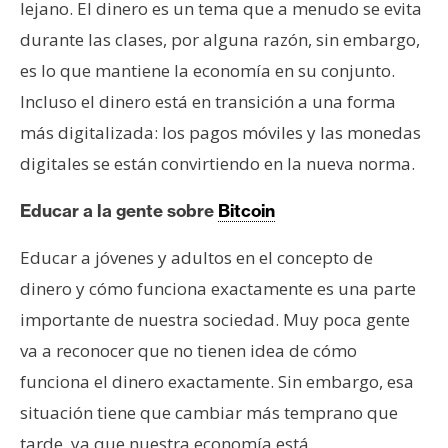
lejano. El dinero es un tema que a menudo se evita
n
durante las clases, por alguna razón, sin embargo,
t
a
es lo que mantiene la economía en su conjunto.
c
Incluso el dinero está en transición a una forma
t
más digitalizada: los pagos móviles y las monedas
o
digitales se están convirtiendo en la nueva norma.
y
P
Educar a la gente sobre
Bitcoin
u
b
Educar a jóvenes y adultos en el concepto de
l
dinero y cómo funciona exactamente es una parte
i
c
importante de nuestra sociedad. Muy poca gente
i
va a reconocer que no tienen idea de cómo
d
funciona el dinero exactamente. Sin embargo, esa
a
situación tiene que cambiar más temprano que
d
tarde, ya que nuestra economía está