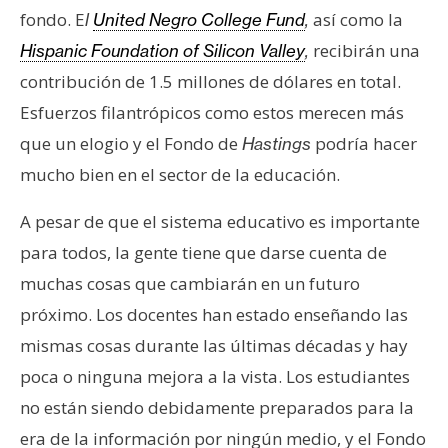
s
fondo. E
así como la
l
United Negro College Fund
,
recibirán una
Hispanic Foundation of Silicon Valley
,
N
contribución de 1.5 millones de dólares en total.
o
Esfuerzos filantrópicos como estos merecen más
t
que un elogio y el Fondo de
podría hacer
Hastings
a
mucho bien en el sector de la educación.
s
d
A pesar de que el sistema educativo es importante
e
para todos, la gente tiene que darse cuenta de
P
r
muchas cosas que cambiarán en un futuro
e
próximo. Los docentes han estado enseñando las
n
mismas cosas durante las últimas décadas y hay
s
poca o ninguna mejora a la vista. Los estudiantes
a
no están siendo debidamente preparados para la
era de la información por ningún medio, y el Fondo