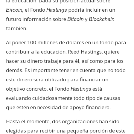
la educación. Dada su posición actual sobre
e
el Fondo
podría incluir en un
Bitcoin,
Hastings
r
futuro información sobre
y
Bitcoin
Blockchain
e
u
también.
m
Al poner 100 millones de dólares en un fondo para
contribuir a la educación, Reed Hastings, quiere
I
hacer su dinero trabaje para él, así como para los
A
demás. Es importante tener en cuenta que no todo
este dinero será utilizado para financiar un
A
objetivo concreto, el Fondo
está
Hastings
n
evaluando cuidadosamente todo tipo de causas
á
l
que estén en necesidad de apoyo financiero.
i
Hasta el momento, dos organizaciones han sido
s
i
elegidas para recibir una pequeña porción de este