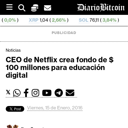
S
k
i
XRP
1,04 (
2,66%
)
SOL
76,11 (
3,84%
)
TRX
0,328 
p
t
o
PUBLICIDAD
c
o
n
Noticias
t
CEO de Netflix crea fondo de $
e
C
100 millones para educación
n
r
t
digital
i
p
𝕏
t
o
M
Viernes, 15 de Enero, 2016
e
r