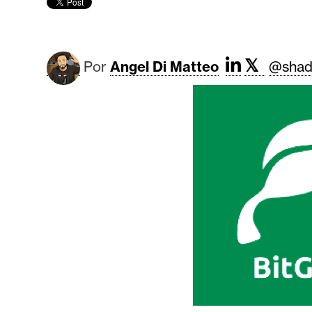
r
c
a
d
𝕏
Por
Angel Di Matteo
@shad
o
s
B
i
t
c
o
i
n
E