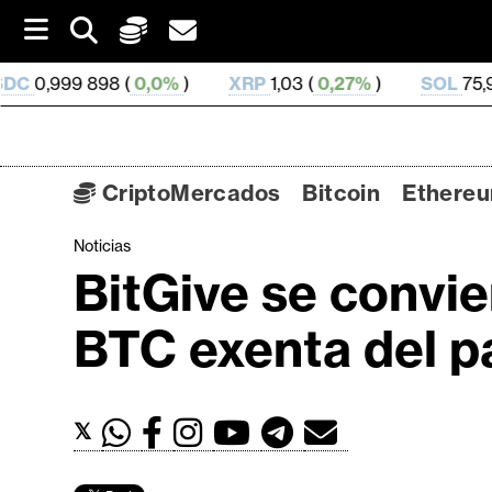
S
k
i
(
0,0%
)
XRP
1,03 (
0,27%
)
SOL
75,93 (
1,84%
)
p
t
o
c
o
CriptoMercados
Bitcoin
Ethere
n
t
Noticias
C
e
BitGive se convie
n
r
t
i
BTC exenta del p
p
t
o
𝕏
M
e