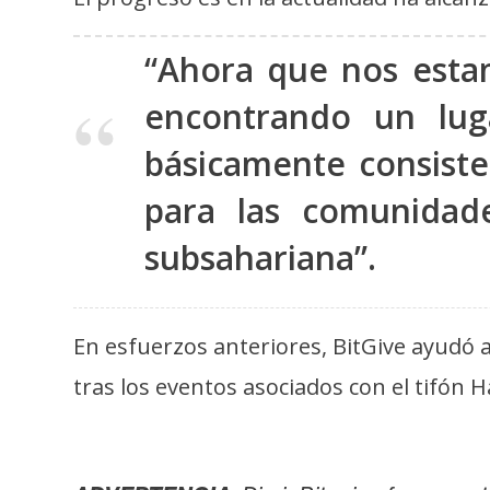
i
c
“Ahora que nos esta
i
d
encontrando un lug
a
básicamente consiste
d
para las comunidad
subsahariana”.
En esfuerzos anteriores, BitGive ayudó a
tras los eventos asociados con el tifón H