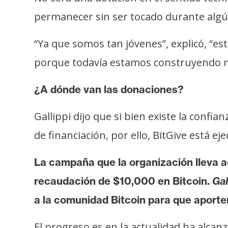
o
permanecer sin ser tocado durante alg
s
“Ya que somos tan jóvenes”, explicó, “
C
porque todavía estamos construyendo nu
o
n
¿A dónde van las donaciones?
t
a
Gallippi dijo que si bien existe la conf
c
de financiación, por ello, BitGive está 
t
o
La campaña que la organización lleva a
y
P
recaudación de $10,000 en Bitcoin.
Gal
u
a la comunidad Bitcoin para que aporte
b
l
El progreso es en la actualidad ha alcan