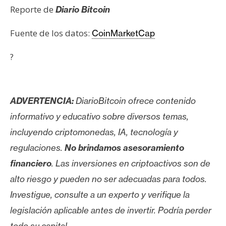
s
Reporte de
Diario Bitcoin
Fuente de los datos:
CoinMarketCap
N
o
?
t
a
s
ADVERTENCIA:
DiarioBitcoin ofrece contenido
d
e
informativo y educativo sobre diversos temas,
P
incluyendo criptomonedas, IA, tecnología y
r
regulaciones.
No brindamos asesoramiento
e
financiero
. Las inversiones en criptoactivos son de
n
s
alto riesgo y pueden no ser adecuadas para todos.
a
Investigue, consulte a un experto y verifique la
legislación aplicable antes de invertir. Podría perder
todo su capital.