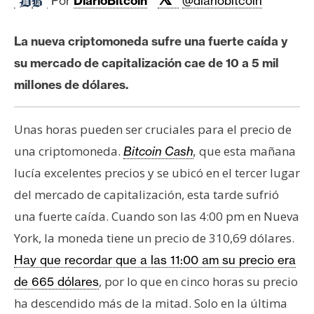
Por
DiarioBitcoin
@diariobitcoin
c
a
d
La nueva criptomoneda sufre una fuerte caída y
o
su mercado de capitalización cae de 10 a 5 mil
s
millones de dólares.
B
Unas horas pueden ser cruciales para el precio de
i
una criptomoneda.
que esta mañana
Bitcoin Cash
,
t
lucía excelentes precios y se ubicó en el tercer lugar
c
o
del mercado de capitalización, esta tarde sufrió
i
una fuerte caída. Cuando son las 4:00 pm en Nueva
n
York, la moneda tiene un precio de 310,69 dólares.
Hay que recordar que a las 11:00 am su precio era
E
, por lo que en cinco horas su precio
de 665 dólares
t
ha descendido más de la mitad. Solo en la última
h