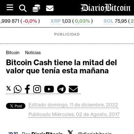
S
k
i
(
-0,0%
)
XRP
1,03 (
0,03%
)
SOL
75,95 (
2,02%
)
p
t
o
PUBLICIDAD
c
o
n
Bitcoin
Noticias
t
Bitcoin Cash tiene la mitad del
e
C
valor que tenía esta mañana
n
r
t
i
𝕏
p
t
o
Editado domingo, 11 de diciembre, 2022
M
Publicado Miércoles, 02 de Agosto, 2017
e
r
𝕏