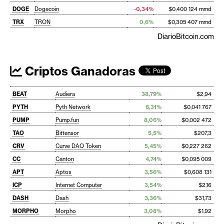
DOGE
Dogecoin
-0,34%
$0,400 124 mmd
TRX
TRON
0,6%
$0,305 407 mmd
DiarioBitcoin.com
Criptos Ganadoras
BEAT
Audiera
38,79%
$2,94
PYTH
Pyth Network
8,31%
$0,041 767
PUMP
Pump.fun
8,06%
$0,002 472
TAO
Bittensor
5,5%
$207,3
CRV
Curve DAO Token
5,45%
$0,227 262
CC
Canton
4,74%
$0,095 009
APT
Aptos
3,56%
$0,608 131
ICP
Internet Computer
3,54%
$2,16
DASH
Dash
3,36%
$31,73
MORPHO
Morpho
3,08%
$1,92