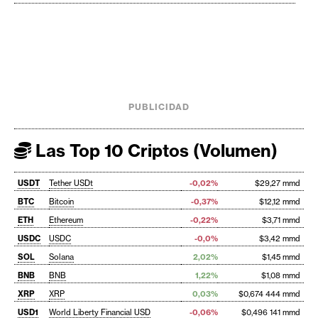
PUBLICIDAD
Las Top 10 Criptos (Volumen)
USDT
Tether USDt
-0,02%
$29,27 mmd
BTC
Bitcoin
-0,37%
$12,12 mmd
ETH
Ethereum
-0,22%
$3,71 mmd
USDC
USDC
-0,0%
$3,42 mmd
SOL
Solana
2,02%
$1,45 mmd
BNB
BNB
1,22%
$1,08 mmd
XRP
XRP
0,03%
$0,674 444 mmd
USD1
World Liberty Financial USD
-0,06%
$0,496 141 mmd