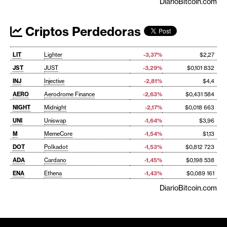
DiarioBitcoin.com
Criptos Perdedoras
LIT
Lighter
-3,37%
$2,27
JST
JUST
-3,29%
$0,101 832
INJ
Injective
-2,81%
$4,4
AERO
Aerodrome Finance
-2,63%
$0,431 584
NIGHT
Midnight
-2,17%
$0,018 663
UNI
Uniswap
-1,64%
$3,96
M
MemeCore
-1,54%
$1,13
DOT
Polkadot
-1,53%
$0,812 723
ADA
Cardano
-1,45%
$0,198 538
ENA
Ethena
-1,43%
$0,089 161
DiarioBitcoin.com