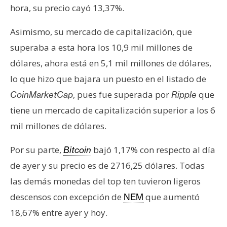
hora, su precio cayó 13,37%.
e
r
Asimismo, su mercado de capitalización, que
e
u
superaba a esta hora los 10,9 mil millones de
m
dólares, ahora está en 5,1 mil millones de dólares,
lo que hizo que bajara un puesto en el listado de
, pues fue superada por
que
CoinMarketCap
Ripple
I
A
tiene un mercado de capitalización superior a los 6
mil millones de dólares.
A
Por su parte,
bajó 1,17% con respecto al día
Bitcoin
n
de ayer y su precio es de 2716,25 dólares. Todas
á
l
las demás monedas del top ten tuvieron ligeros
i
descensos con excepción de
que aumentó
NEM
s
18,67% entre ayer y hoy.
i