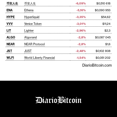
币安人生
币安人生
-6,09%
$0,510 618
ENA
Ethena
-5,16%
$0,090 953
HYPE
Hyperliquid
-3,35%
$54,62
VVV
Venice Token
-3,01%
$11,24
LIT
Lighter
-2,96%
$2,3
ALGO
Algorand
-2,8%
$0,087 045
NEAR
NEAR Protocol
-2,8%
$1,6
JST
JUST
-2,48%
$0,102 808
WLFI
World Liberty Financial
-1,54%
$0,051 202
DiarioBitcoin.com