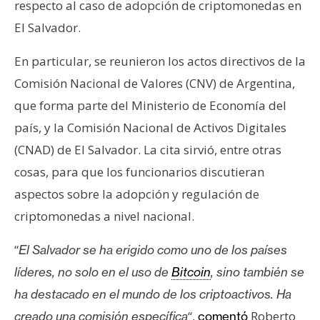
respecto al caso de adopción de criptomonedas en
s
El Salvador.
N
En particular, se reunieron los actos directivos de la
o
Comisión Nacional de Valores (CNV) de Argentina,
t
que forma parte del Ministerio de Economía del
a
país, y la Comisión Nacional de Activos Digitales
s
d
(CNAD) de El Salvador. La cita sirvió, entre otras
e
cosas, para que los funcionarios discutieran
P
aspectos sobre la adopción y regulación de
r
criptomonedas a nivel nacional.
e
n
“
El Salvador se ha erigido como uno de los países
s
a
líderes, no solo en el uso de
Bitcoin
, sino también se
ha destacado en el mundo de los criptoactivos. Ha
“,
Roberto
creado una comisión específica
comentó