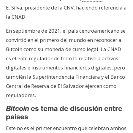
T
e
E. Silva, presidente de la CNV, haciendo referencia a
m
la CNAD.
a
s
En septiembre de 2021, el país centroamericano se
convirtió en el primero del mundo en reconocer a
Bitcoin como su moneda de curso legal. La CNAD
R
e
es el ente regulador de todo lo relativo a activos
c
digitales e instrumentos financieros digitales, pero
u
también la Superintendencia Financiera y el Banco
r
Central de Reserva de El Salvador ejercen como
s
o
reguladores.
s
Bitcoin
es tema de discusión entre
países
C
Este no es el primer encuentro que celebran ambos
o