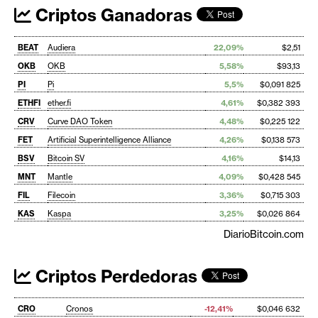
Criptos Ganadoras
BEAT
Audiera
22,09%
$2,51
OKB
OKB
5,58%
$93,13
PI
Pi
5,5%
$0,091 825
ETHFI
ether.fi
4,61%
$0,382 393
CRV
Curve DAO Token
4,48%
$0,225 122
FET
Artificial Superintelligence Alliance
4,26%
$0,138 573
BSV
Bitcoin SV
4,16%
$14,13
MNT
Mantle
4,09%
$0,428 545
FIL
Filecoin
3,36%
$0,715 303
KAS
Kaspa
3,25%
$0,026 864
DiarioBitcoin.com
Criptos Perdedoras
CRO
Cronos
-12,41%
$0,046 632