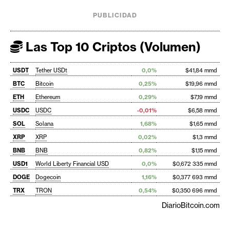
PUBLICIDAD
Las Top 10 Criptos (Volumen)
USDT
Tether USDt
0,0%
$41,84 mmd
BTC
Bitcoin
0,25%
$19,96 mmd
ETH
Ethereum
0,29%
$7,19 mmd
USDC
USDC
-0,01%
$6,58 mmd
SOL
Solana
1,68%
$1,65 mmd
XRP
XRP
0,02%
$1,3 mmd
BNB
BNB
0,82%
$1,15 mmd
USD1
World Liberty Financial USD
0,0%
$0,672 335 mmd
DOGE
Dogecoin
1,16%
$0,377 693 mmd
TRX
TRON
0,54%
$0,350 696 mmd
DiarioBitcoin.com