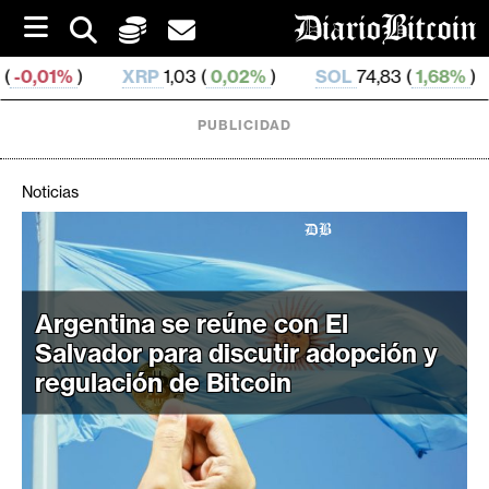
S
k
i
XRP
1,03 (
0,02%
)
SOL
74,83 (
1,68%
)
TRX
0,328
p
t
o
PUBLICIDAD
c
o
n
Noticias
t
e
C
n
r
t
i
Argentina se reúne con El
p
Salvador para discutir adopción y
t
regulación de Bitcoin
o
M
e
r