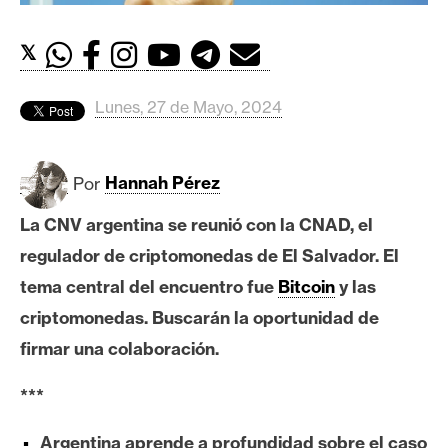
c
a
𝕏
d
o
s
Lunes, 27 de Mayo, 2024
B
Por
Hannah Pérez
i
t
La CNV argentina se reunió con la CNAD, el
c
regulador de criptomonedas de El Salvador. El
o
tema central del encuentro fue
Bitcoin
y las
i
criptomonedas. Buscarán la oportunidad de
n
firmar una colaboración.
E
***
t
h
Argentina aprende a profundidad sobre el caso