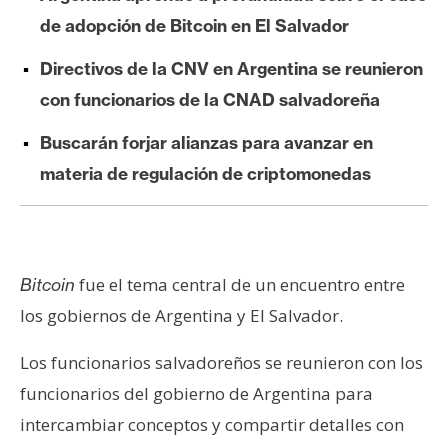
e
de adopción de Bitcoin en El Salvador
r
e
Directivos de la CNV en Argentina se reunieron
u
con funcionarios de la CNAD salvadoreña
m
Buscarán forjar alianzas para avanzar en
materia de regulación de criptomonedas
I
A
A
fue el tema central de un encuentro entre
Bitcoin
n
los gobiernos de Argentina y El Salvador.
á
l
Los funcionarios salvadoreños se reunieron con los
i
funcionarios del gobierno de Argentina para
s
intercambiar conceptos y compartir detalles con
i