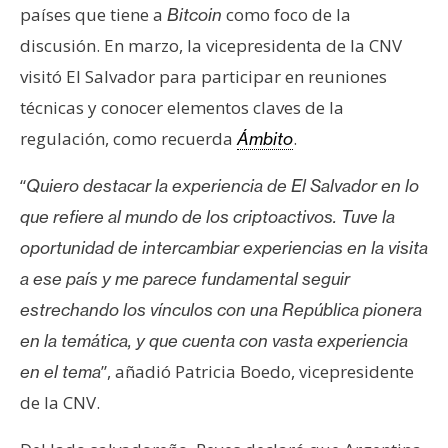
países que tiene a
como foco de la
Bitcoin
n
t
discusión. En marzo, la vicepresidenta de la CNV
a
visitó El Salvador para participar en reuniones
c
técnicas y conocer elementos claves de la
t
regulación, como recuerda
.
Ámbito
o
y
“
Quiero destacar la experiencia de El Salvador en lo
P
u
que refiere al mundo de los criptoactivos. Tuve la
b
oportunidad de intercambiar experiencias en la visita
l
a ese país y me parece fundamental seguir
i
estrechando los vínculos con una República pionera
c
i
en la temática, y que cuenta con vasta experiencia
d
”, añadió Patricia Boedo, vicepresidente
en el tema
a
de la CNV.
d