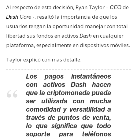
s
Al respecto de esta decisión, Ryan Taylor –
de
CEO
-, resaltó la importancia de que los
Dash
Core
N
usuarios tengan la oportunidad manejar con total
o
libertad sus fondos en activos
en cualquier
Dash
t
plataforma, especialmente en dispositivos móviles.
a
s
Taylor explicó con mas detalle:
d
e
Los pagos instantáneos
P
con activos Dash hacen
r
que la criptomoneda pueda
e
ser utilizada con mucha
n
s
comodidad y versatilidad a
a
través de puntos de venta,
lo que significa que todo
soporte para teléfonos