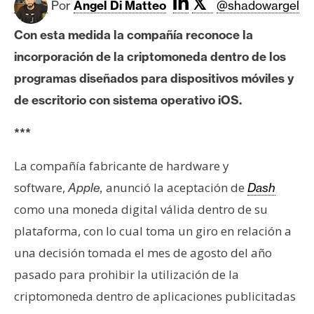
𝕏
c
Por
Angel Di Matteo
@shadowargel
a
Con esta medida la compañía reconoce la
d
o
incorporación de la criptomoneda dentro de los
s
programas diseñados para dispositivos móviles y
de escritorio con sistema operativo iOS.
B
***
i
t
La compañía fabricante de hardware y
c
software,
anunció la aceptación de
Apple,
Dash
o
i
como una moneda digital válida dentro de su
n
plataforma, con lo cual toma un giro en relación a
una decisión tomada el mes de agosto del año
E
pasado para prohibir la utilización de la
t
criptomoneda dentro de aplicaciones publicitadas
h