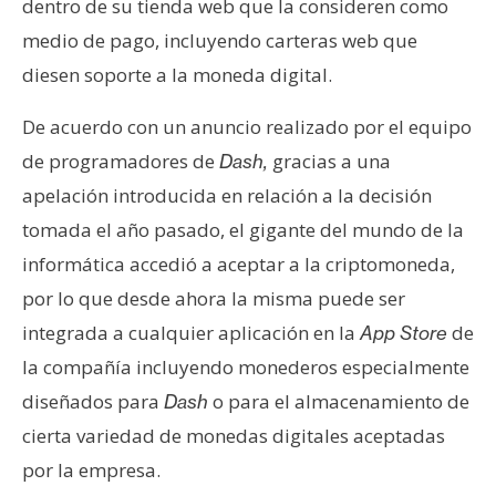
dentro de su tienda web que la consideren como
e
medio de pago, incluyendo carteras web que
r
diesen soporte a la moneda digital.
e
u
De acuerdo con un anuncio realizado por el equipo
m
de programadores de
gracias a una
Dash,
apelación introducida en relación a la decisión
I
tomada el año pasado, el gigante del mundo de la
A
informática accedió a aceptar a la criptomoneda,
por lo que desde ahora la misma puede ser
A
integrada a cualquier aplicación en la
de
App Store
n
la compañía incluyendo monederos especialmente
á
l
diseñados para
o para el almacenamiento de
Dash
i
cierta variedad de monedas digitales aceptadas
s
por la empresa.
i