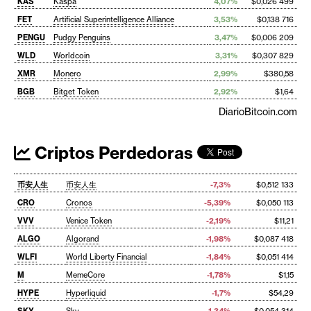
KAS
Kaspa
4,07%
$0,026 499
FET
Artificial Superintelligence Alliance
3,53%
$0,138 716
PENGU
Pudgy Penguins
3,47%
$0,006 209
WLD
Worldcoin
3,31%
$0,307 829
XMR
Monero
2,99%
$380,58
BGB
Bitget Token
2,92%
$1,64
DiarioBitcoin.com
Criptos Perdedoras
币安人生
币安人生
-7,3%
$0,512 133
CRO
Cronos
-5,39%
$0,050 113
VVV
Venice Token
-2,19%
$11,21
ALGO
Algorand
-1,98%
$0,087 418
WLFI
World Liberty Financial
-1,84%
$0,051 414
M
MemeCore
-1,78%
$1,15
HYPE
Hyperliquid
-1,7%
$54,29
SKY
Sky
-1,34%
$0,054 314