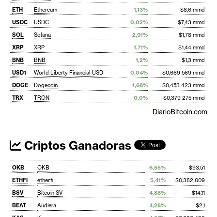
ETH
Ethereum
1,13%
$8,6 mmd
USDC
USDC
0,02%
$7,43 mmd
SOL
Solana
2,91%
$1,78 mmd
XRP
XRP
1,71%
$1,44 mmd
BNB
BNB
1,2%
$1,3 mmd
USD1
World Liberty Financial USD
0,04%
$0,669 569 mmd
DOGE
Dogecoin
1,68%
$0,453 423 mmd
TRX
TRON
0,0%
$0,379 275 mmd
DiarioBitcoin.com
Criptos Ganadoras
OKB
OKB
6,55%
$93,51
ETHFI
ether.fi
5,41%
$0,382 009
BSV
Bitcoin SV
4,88%
$14,11
BEAT
Audiera
4,28%
$2,1