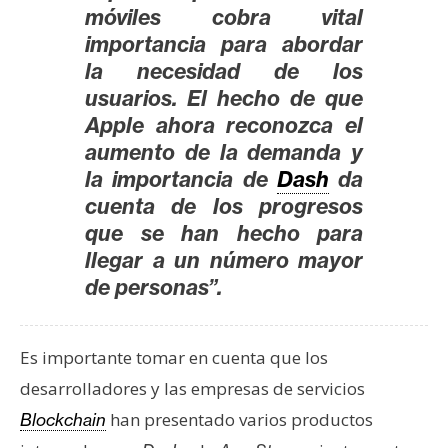
T
móviles cobra vital
e
importancia para abordar
m
la necesidad de los
a
usuarios. El hecho de que
s
Apple ahora reconozca el
aumento de la demanda y
R
la importancia de
Dash
da
e
cuenta de los progresos
c
que se han hecho para
u
llegar a un número mayor
r
de personas”.
s
o
s
Es importante tomar en cuenta que los
desarrolladores y las empresas de servicios
C
han presentado varios productos
Blockchain
o