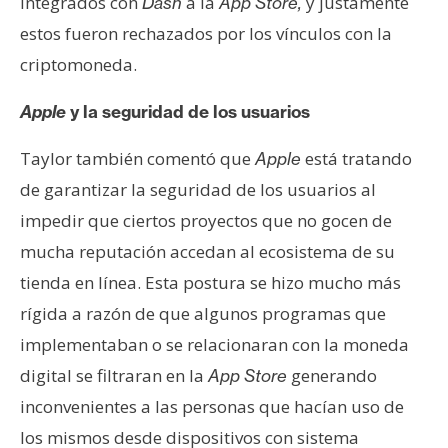
integrados con
a la
y justamente
Dash
App Store,
n
estos fueron rechazados por los vínculos con la
t
criptomoneda.
a
c
Apple
y la seguridad de los usuarios
t
o
Taylor también comentó que
está tratando
Apple
y
de garantizar la seguridad de los usuarios al
P
u
impedir que ciertos proyectos que no gocen de
b
mucha reputación accedan al ecosistema de su
l
tienda en línea. Esta postura se hizo mucho más
i
rígida a razón de que algunos programas que
c
i
implementaban o se relacionaran con la moneda
d
digital se filtraran en la
generando
App Store
a
inconvenientes a las personas que hacían uso de
d
los mismos desde dispositivos con sistema