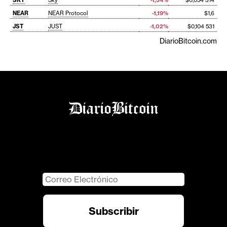
NEAR
NEAR Protocol
-1,19%
$1,6
JST
JUST
-1,02%
$0,104 531
DiarioBitcoin.com