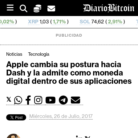
S
k
i
P
1,03 (
1,71%
)
SOL
74,62 (
2,91%
)
TRX
0,327 362 (
p
t
o
PUBLICIDAD
c
o
n
Noticias
Tecnología
t
Apple cambia su postura hacia
e
C
Dash y la admite como moneda
n
r
t
digital dentro de sus aplicaciones
i
p
𝕏
t
o
M
Miércoles, 26 de Julio, 2017
e
r