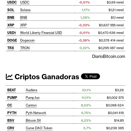
USDC
USDC
-0,01%
$3,69 mmd
SOL
Solana
1,17%
$1,21 mmd
BNB
BNB
1,28%
$1,1 mmd
XRP
XRP
-0,33%
$0,637 555 mmd
USD1
World Liberty Financial USD
-0,01%
$0,470 636 mmd
DOGE
Dogecoin
-0,36%
$0,378 414 mmd
TRX
TRON
0,22%
$0,295 087 mmd
DiarioBitcoin.com
Criptos Ganadoras
BEAT
Audiera
33,1%
$3,28
PUMP
Pump.fun
11,11%
$0,002 575
CC
Canton
8,53%
$0,098 624
PYTH
Pyth Network
6,75%
$0,041 615
BSV
Bitcoin SV
6,23%
$14,85
CRV
Curve DAO Token
5,7%
$0,238 385