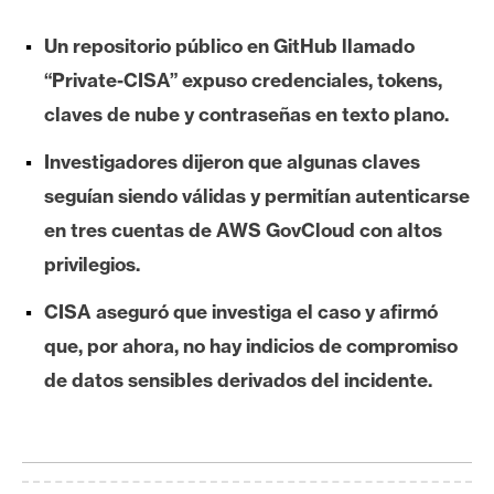
e
Un repositorio público en GitHub llamado
r
e
“Private-CISA” expuso credenciales, tokens,
u
claves de nube y contraseñas en texto plano.
m
Investigadores dijeron que algunas claves
seguían siendo válidas y permitían autenticarse
I
en tres cuentas de AWS GovCloud con altos
A
privilegios.
A
CISA aseguró que investiga el caso y afirmó
n
que, por ahora, no hay indicios de compromiso
á
de datos sensibles derivados del incidente.
l
i
s
i