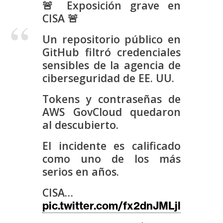
🚨 Exposición grave en
s
CISA 🚨
Un repositorio público en
N
GitHub filtró credenciales
o
sensibles de la agencia de
t
a
ciberseguridad de EE. UU.
s
Tokens y contraseñas de
d
AWS GovCloud quedaron
e
al descubierto.
P
r
El incidente es calificado
e
como uno de los más
n
serios en años.
s
a
CISA…
pic.twitter.com/fx2dnJMLjl