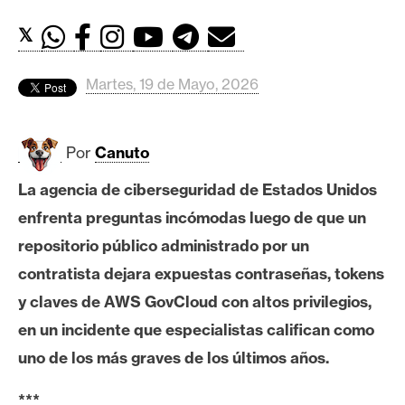
c
a
𝕏
d
o
Martes, 19 de Mayo, 2026
s
Por
Canuto
B
i
La agencia de ciberseguridad de Estados Unidos
t
enfrenta preguntas incómodas luego de que un
c
o
repositorio público administrado por un
i
contratista dejara expuestas contraseñas, tokens
n
y claves de AWS GovCloud con altos privilegios,
en un incidente que especialistas califican como
E
uno de los más graves de los últimos años.
t
h
***