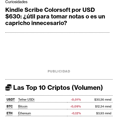
Curiosidades
Kindle Scribe Colorsoft por USD
$630: ¿útil para tomar notas o es un
capricho innecesario?
PUBLICIDAD
Las Top 10 Criptos (Volumen)
USDT
Tether USDt
-0,01%
$30,36 mmd
BTC
Bitcoin
-0,09%
$12,34 mmd
ETH
Ethereum
-0,12%
$3,93 mmd