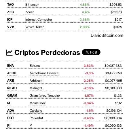
TAO
Bittensor
4,88%
$206,53
ZEC
Zcash
4,4%
$521,73
ICP
Internet Computer
3,68%
$2,17
VVV
Venice Token
2,89%
$11,55
DiarioBitcoin.com
Criptos Perdedoras
ENA
Ethena
-3,83%
$0,087 383
AERO
Aerodrome Finance
-3,3%
$0,422 559
ARB
Arbitrum
-2,25%
$0,077 495
NIGHT
Midnight
-2,19%
$0,018 338
GRAM
Gram (prev. Toncoin)
-1,87%
$1,33
M
MemeCore
-1,84%
$1,12
ADA
Cardano
-1,6%
$0,196 104
DOT
Polkadot
-1,49%
$0,808 384
PI
Pi
-1,49%
$0,090 133