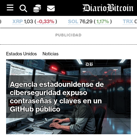
S
k
i
,33%
)
SOL
76,29 (
1,17%
)
TRX
0,329 689 (
0,22%
)
p
t
o
PUBLICIDAD
c
o
n
Estados Unidos
Noticias
t
e
C
n
r
t
Agencia estadounidense de
i
ciberseguridad expuso
p
t
contraseñas y claves en un
o
GitHub público
M
e
r