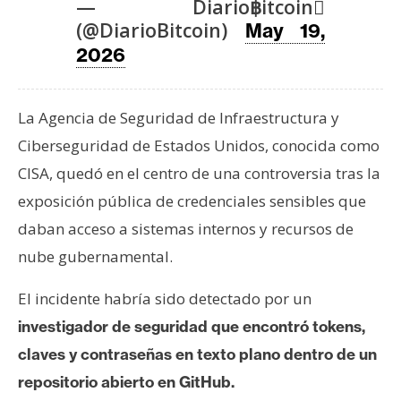
T
— Diario฿itcoin
e
(@DiarioBitcoin)
May 19,
m
2026
a
s
La Agencia de Seguridad de Infraestructura y
Ciberseguridad de Estados Unidos, conocida como
R
CISA, quedó en el centro de una controversia tras la
e
c
exposición pública de credenciales sensibles que
u
daban acceso a sistemas internos y recursos de
r
nube gubernamental.
s
o
El incidente habría sido detectado por un
s
investigador de seguridad que encontró tokens,
claves y contraseñas en texto plano dentro de un
C
repositorio abierto en GitHub.
o