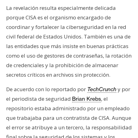
n
La revelación resulta especialmente delicada
t
porque CISA es el organismo encargado de
a
coordinar y fortalecer la ciberseguridad en la red
c
t
civil federal de Estados Unidos. También es una de
o
las entidades que más insiste en buenas prácticas
y
como el uso de gestores de contraseñas, la rotación
P
de credenciales y la prohibición de almacenar
u
b
secretos críticos en archivos sin protección.
l
De acuerdo con lo reportado por
y por
TechCrunch
i
c
el periodista de seguridad
, el
Brian Krebs
i
repositorio estaba administrado por un empleado
d
que trabajaba para un contratista de CISA. Aunque
a
el error se atribuye a un tercero, la responsabilidad
d
final sobre la seguridad de los sistemas y los