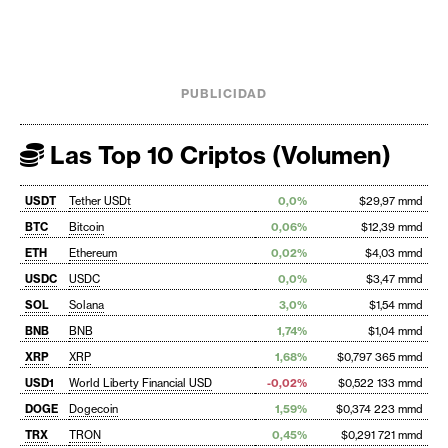
PUBLICIDAD
Las Top 10 Criptos (Volumen)
USDT
Tether USDt
0,0%
$29,97 mmd
BTC
Bitcoin
0,06%
$12,39 mmd
ETH
Ethereum
0,02%
$4,03 mmd
USDC
USDC
0,0%
$3,47 mmd
SOL
Solana
3,0%
$1,54 mmd
BNB
BNB
1,74%
$1,04 mmd
XRP
XRP
1,68%
$0,797 365 mmd
USD1
World Liberty Financial USD
-0,02%
$0,522 133 mmd
DOGE
Dogecoin
1,59%
$0,374 223 mmd
TRX
TRON
0,45%
$0,291 721 mmd