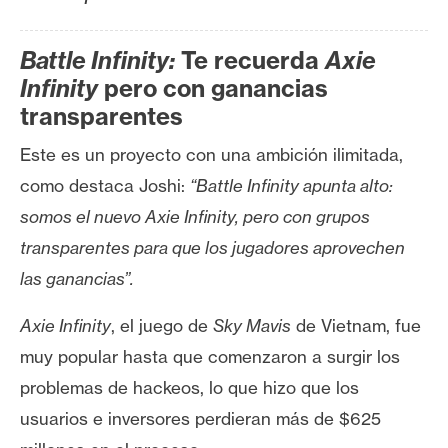
T
e
m
Battle Infinity:
Te recuerda
Axie
a
Infinity
pero con ganancias
s
transparentes
Este es un proyecto con una ambición ilimitada,
R
como destaca Joshi:
“Battle Infinity apunta alto:
e
somos el nuevo Axie Infinity, pero con grupos
c
u
transparentes para que los jugadores aprovechen
r
las ganancias”.
s
o
Axie Infinity
, el juego de
Sky Mavis
de Vietnam, fue
s
muy popular hasta que comenzaron a surgir los
problemas de hackeos, lo que hizo que los
C
usuarios e inversores perdieran más de $625
o