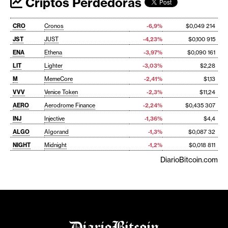
Criptos Perdedoras
CRO
Cronos
-6,9%
$0,049 214
JST
JUST
-4,23%
$0,100 915
ENA
Ethena
-3,97%
$0,090 161
LIT
Lighter
-3,03%
$2,28
M
MemeCore
-2,41%
$1,13
VVV
Venice Token
-2,3%
$11,24
AERO
Aerodrome Finance
-2,24%
$0,435 307
INJ
Injective
-1,36%
$4,4
ALGO
Algorand
-1,3%
$0,087 32
NIGHT
Midnight
-1,2%
$0,018 811
DiarioBitcoin.com