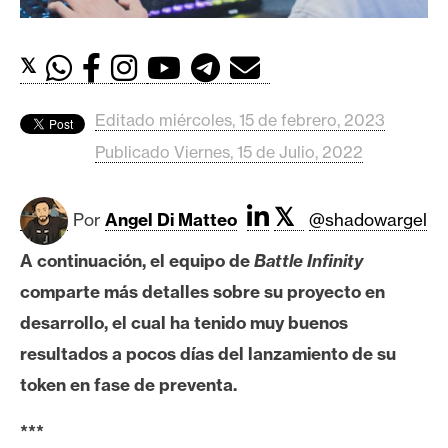
c
a
d
𝕏
o
s
Editado miércoles, 15 de febrero, 2023
Publicado Viernes, 15 de Julio, 2022
B
i
𝕏
Por
Angel Di Matteo
@shadowargel
t
c
A continuación, el equipo de
Battle Infinity
o
comparte más detalles sobre su proyecto en
i
n
desarrollo, el cual ha tenido muy buenos
resultados a pocos días del lanzamiento de su
token en fase de preventa.
E
t
***
h