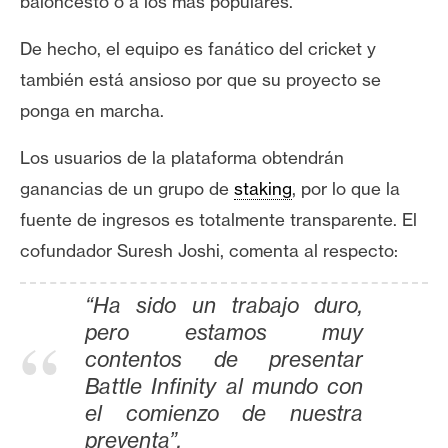
baloncesto o a los más populares.
s
De hecho, el equipo es fanático del cricket y
N
también está ansioso por que su proyecto se
o
ponga en marcha.
t
a
Los usuarios de la plataforma obtendrán
s
ganancias de un grupo de
staking
, por lo que la
d
fuente de ingresos es totalmente transparente. El
e
cofundador Suresh Joshi, comenta al respecto:
P
r
e
“Ha sido un trabajo duro,
n
pero estamos muy
s
contentos de presentar
a
Battle Infinity al mundo con
el comienzo de nuestra
preventa”.