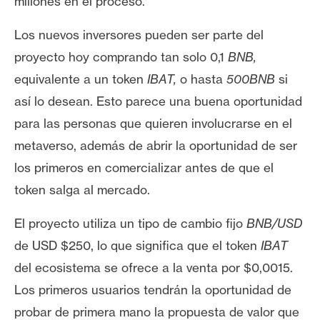
millones en el proceso.
n
t
Los nuevos inversores pueden ser parte del
a
proyecto hoy comprando tan solo 0,1
BNB,
c
equivalente a un token
IBAT,
o hasta
500BNB
si
t
o
así lo desean. Esto parece una buena oportunidad
y
para las personas que quieren involucrarse en el
P
metaverso, además de abrir la oportunidad de ser
u
los primeros en comercializar antes de que el
b
l
token salga al mercado.
i
El proyecto utiliza un tipo de cambio fijo
BNB/USD
c
i
de USD $250, lo que significa que el token
IBAT
d
del ecosistema se ofrece a la venta por $0,0015.
a
Los primeros usuarios tendrán la oportunidad de
d
probar de primera mano la propuesta de valor que