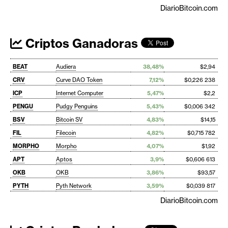
DiarioBitcoin.com
Criptos Ganadoras
BEAT
Audiera
38,48%
$2,94
CRV
Curve DAO Token
7,12%
$0,226 238
ICP
Internet Computer
5,47%
$2,2
PENGU
Pudgy Penguins
5,43%
$0,006 342
BSV
Bitcoin SV
4,83%
$14,15
FIL
Filecoin
4,82%
$0,715 782
MORPHO
Morpho
4,07%
$1,92
APT
Aptos
3,9%
$0,606 613
OKB
OKB
3,86%
$93,57
PYTH
Pyth Network
3,59%
$0,039 817
DiarioBitcoin.com