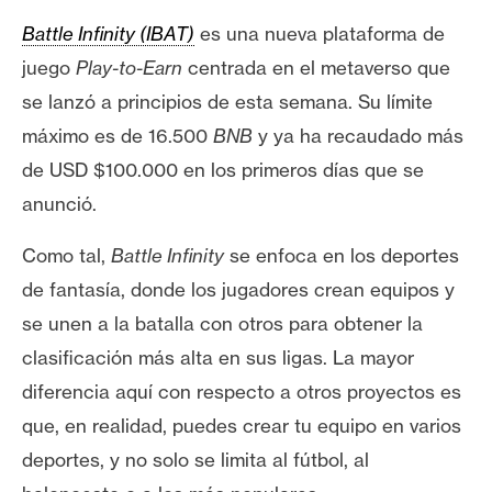
e
Battle Infinity (IBAT)
es una nueva plataforma de
r
juego
Play-to-Earn
centrada en el metaverso que
e
u
se lanzó a principios de esta semana. Su límite
m
máximo es de 16.500
BNB
y ya ha recaudado más
de USD $100.000 en los primeros días que se
anunció.
I
A
Como tal,
Battle Infinity
se enfoca en los deportes
de fantasía, donde los jugadores crean equipos y
A
se unen a la batalla con otros para obtener la
n
clasificación más alta en sus ligas. La mayor
á
l
diferencia aquí con respecto a otros proyectos es
i
que, en realidad, puedes crear tu equipo en varios
s
deportes, y no solo se limita al fútbol, ​​al
i