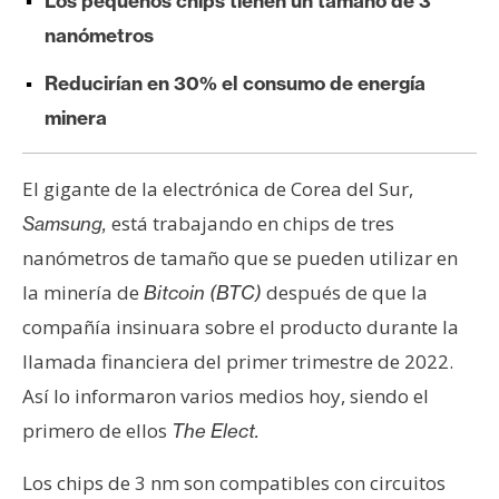
Los pequeños chips tienen un tamaño de 3
e
nanómetros
r
e
Reducirían en 30% el consumo de energía
u
minera
m
El gigante de la electrónica de Corea del Sur,
I
está trabajando en chips de tres
Samsung,
A
nanómetros de tamaño que se pueden utilizar en
la minería de
después de que la
Bitcoin (BTC)
A
compañía insinuara sobre el producto durante la
n
llamada financiera del primer trimestre de 2022.
á
Así lo informaron varios medios hoy, siendo el
l
i
primero de ellos
The Elect.
s
i
Los chips de 3 nm son compatibles con circuitos