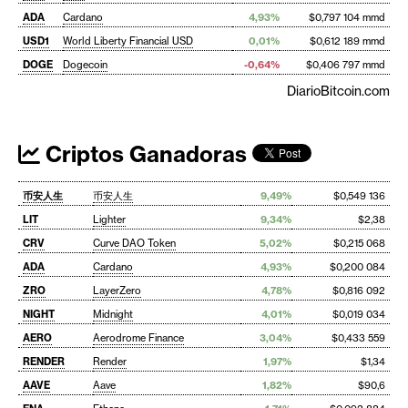
ADA
Cardano
4,93%
$0,797 104 mmd
USD1
World Liberty Financial USD
0,01%
$0,612 189 mmd
DOGE
Dogecoin
-0,64%
$0,406 797 mmd
DiarioBitcoin.com
Criptos Ganadoras
币安人生
币安人生
9,49%
$0,549 136
LIT
Lighter
9,34%
$2,38
CRV
Curve DAO Token
5,02%
$0,215 068
ADA
Cardano
4,93%
$0,200 084
ZRO
LayerZero
4,78%
$0,816 092
NIGHT
Midnight
4,01%
$0,019 034
AERO
Aerodrome Finance
3,04%
$0,433 559
RENDER
Render
1,97%
$1,34
AAVE
Aave
1,82%
$90,6