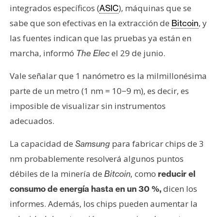
s
integrados específicos (
), máquinas que se
ASIC
sabe que son efectivas en la extracción de
, y
Bitcoin
N
las fuentes indican que las pruebas ya están en
o
marcha, informó
el 29 de junio.
The Elec
t
a
Vale señalar que 1 nanómetro es la milmillonésima
s
parte de un metro (1 nm = 10−9 m), es decir, es
d
imposible de visualizar sin instrumentos
e
adecuados.
P
r
La capacidad de
para fabricar chips de 3
Samsung
e
nm probablemente resolverá algunos puntos
n
s
débiles de la minería de
como
Bitcoin,
reducir el
a
dicen los
consumo de energía hasta en un 30 %,
informes. Además, los chips pueden aumentar la