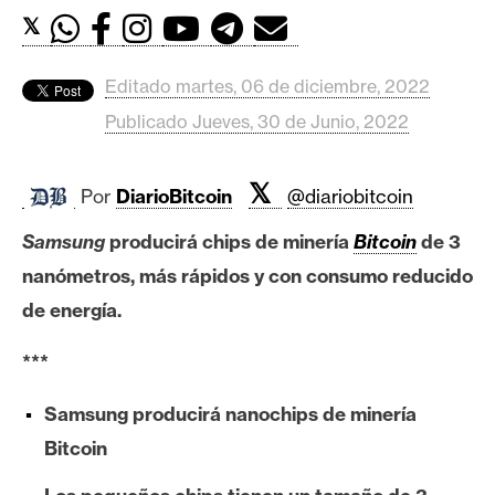
c
𝕏
a
d
o
Editado martes, 06 de diciembre, 2022
s
Publicado Jueves, 30 de Junio, 2022
𝕏
B
Por
DiarioBitcoin
@diariobitcoin
i
Samsung
producirá chips de minería
Bitcoin
de 3
t
c
nanómetros, más rápidos y con consumo reducido
o
de energía.
i
n
***
Samsung producirá nanochips de minería
E
Bitcoin
t
h