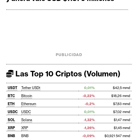
PUBLICIDAD
Las Top 10 Criptos (Volumen)
USDT
Tether USDt
0,01%
$42,5 mmd
BTC
Bitcoin
-0,22%
$18,26 mmd
ETH
Ethereum
-0,2%
$7,83 mmd
USDC
USDC
0,01%
$7,02 mmd
SOL
Solana
-1,32%
$1,47 mmd
XRP
XRP
-1,26%
$1,45 mmd
BNB
BNB
-0,09%
$0,921 547 mmd