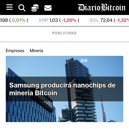
S
k
i
%
)
XRP
1,03 (
-1,26%
)
SOL
72,64 (
-1,32%
)
TR
p
t
o
PUBLICIDAD
c
o
n
Empresas
Minería
t
e
C
n
r
t
i
Samsung producirá nanochips de
p
minería Bitcoin
t
o
M
e
r