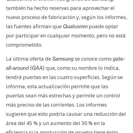
n
también ha hecho reservas para aprovechar el
t
nuevo proceso de fabricación y, según los informes,
a
las fuentes afirman que
puede optar
Qualcomm
c
t
por participar en cualquier momento, pero no está
o
comprometido.
y
P
La última oferta de
se conoce como
Samsung
gate-
u
que, como su nombre lo indica,
all-around (GAA)
b
tendrá puertas en las cuatro superficies. Según se
l
informa, esta actualización permite que las
i
c
puertas sean más estrechas y permite un control
i
más preciso de las corrientes. Los informes
d
sugieren que esto podría causar una reducción del
a
área del 45 % y un aumento del 30 % en la
d
eficiencia si la producción de prueba tiene éxito.