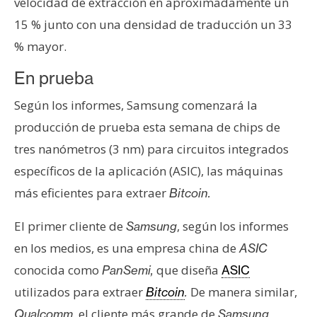
T
velocidad de extracción en aproximadamente un
e
15 % junto con una densidad de traducción un 33
m
% mayor.
a
s
En prueba
Según los informes, Samsung comenzará la
R
producción de prueba esta semana de chips de
e
tres nanómetros (3 nm) para circuitos integrados
c
específicos de la aplicación (ASIC), las máquinas
u
r
más eficientes para extraer
Bitcoin.
s
o
El primer cliente de
, según los informes
Samsung
s
en los medios, es una empresa china de
ASIC
conocida como
que diseña
PanSemi,
ASIC
utilizados para extraer
De manera similar,
Bitcoin
.
C
o
el cliente más grande de
Qualcomm,
Samsung,