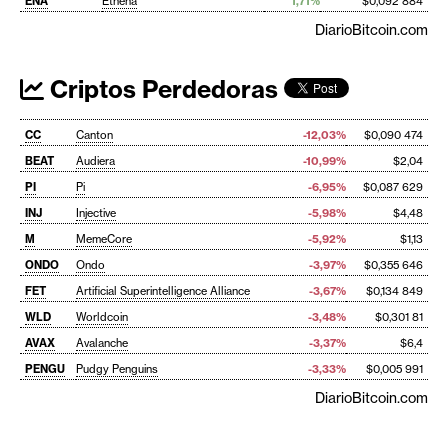
ENA
Ethena
1,71%
$0,092 884
DiarioBitcoin.com
Criptos Perdedoras
CC
Canton
-12,03%
$0,090 474
BEAT
Audiera
-10,99%
$2,04
PI
Pi
-6,95%
$0,087 629
INJ
Injective
-5,98%
$4,48
M
MemeCore
-5,92%
$1,13
ONDO
Ondo
-3,97%
$0,355 646
FET
Artificial Superintelligence Alliance
-3,67%
$0,134 849
WLD
Worldcoin
-3,48%
$0,301 81
AVAX
Avalanche
-3,37%
$6,4
PENGU
Pudgy Penguins
-3,33%
$0,005 991
DiarioBitcoin.com