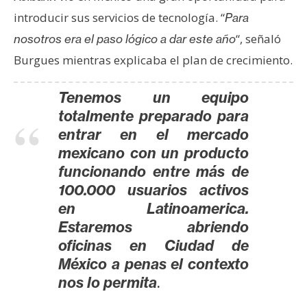
n
introducir sus servicios de tecnología. “
Para
t
“, señaló
nosotros era el paso lógico a dar este año
a
Burgues mientras explicaba el plan de crecimiento.
c
t
Tenemos un equipo
o
y
totalmente preparado para
P
entrar en el mercado
u
mexicano con un producto
b
funcionando entre más de
l
100.000 usuarios activos
i
en Latinoamerica.
c
Estaremos abriendo
i
oficinas en Ciudad de
d
México a penas el contexto
a
.
nos lo permita
d