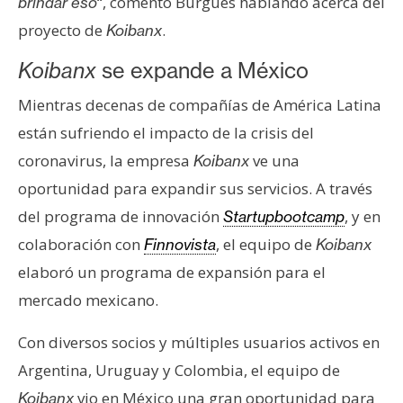
T
“, comentó Burgues hablando acerca del
brindar eso
e
proyecto de
.
Koibanx
m
a
Koibanx
se expande a México
s
Mientras decenas de compañías de América Latina
están sufriendo el impacto de la crisis del
R
coronavirus, la empresa
ve una
Koibanx
e
oportunidad para expandir sus servicios. A través
c
del programa de innovación
, y en
Startupbootcamp
u
r
colaboración con
, el equipo de
Finnovista
Koibanx
s
elaboró un programa de expansión para el
o
mercado mexicano.
s
Con diversos socios y múltiples usuarios activos en
Argentina, Uruguay y Colombia, el equipo de
C
o
vio en México una gran oportunidad para
Koibanx