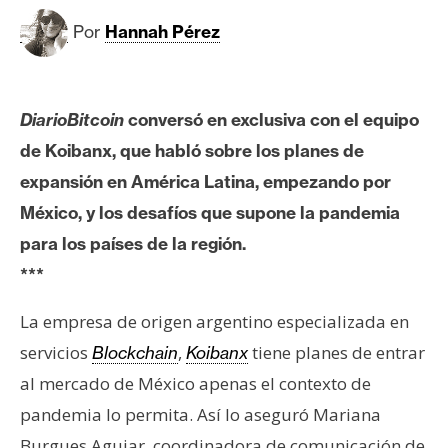
c
a
Por
Hannah Pérez
d
o
s
DiarioBitcoin
conversó en exclusiva con el equipo
de Koibanx, que habló sobre los planes de
B
expansión en América Latina, empezando por
i
México, y los desafíos que supone la pandemia
t
para los países de la región.
c
o
***
i
n
La empresa de origen argentino especializada en
servicios
,
tiene planes de entrar
Blockchain
Koibanx
al mercado de México apenas el contexto de
E
pandemia lo permita. Así lo aseguró Mariana
t
h
Burgues Aguiar, coordinadora de comunicación de