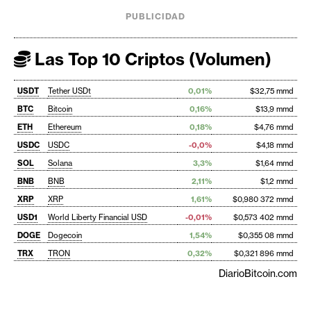
PUBLICIDAD
Las Top 10 Criptos (Volumen)
USDT
Tether USDt
0,01%
$32,75 mmd
BTC
Bitcoin
0,16%
$13,9 mmd
ETH
Ethereum
0,18%
$4,76 mmd
USDC
USDC
-0,0%
$4,18 mmd
SOL
Solana
3,3%
$1,64 mmd
BNB
BNB
2,11%
$1,2 mmd
XRP
XRP
1,61%
$0,980 372 mmd
USD1
World Liberty Financial USD
-0,01%
$0,573 402 mmd
DOGE
Dogecoin
1,54%
$0,355 08 mmd
TRX
TRON
0,32%
$0,321 896 mmd
DiarioBitcoin.com