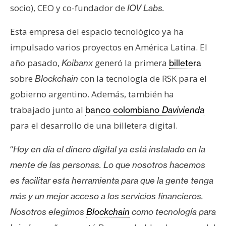
s
socio), CEO y co-fundador de
IOV Labs.
Esta empresa del espacio tecnológico ya ha
N
impulsado varios proyectos en América Latina. El
o
año pasado,
generó la primera
Koibanx
billetera
t
a
sobre
con la tecnología de RSK para el
Blockchain
s
gobierno argentino. Además, también ha
d
trabajado junto al
banco colombiano
Davivienda
e
para el desarrollo de una billetera digital.
P
r
“
Hoy en día el dinero digital ya está instalado en la
e
mente de las personas. Lo que nosotros hacemos
n
s
es facilitar esta herramienta para que la gente tenga
a
más y un mejor acceso a los servicios financieros.
Nosotros elegimos
Blockchain
como tecnología para