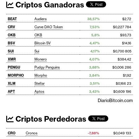
Criptos Ganadoras
BEAT
Audiera
38,57%
$2,72
CRV
Curve DAO Token
7,53%
$0,227 784
OKB
OKB
5,8%
$93,73
BSV
Bitcoin SV
4,47%
$14,16
SUI
Sui
4,17%
$0,700 805
XMR
Monero
4,07%
$384,42
PENGU
Pudgy Penguins
3,88%
$0,006 286
MORPHO
Morpho
3,84%
$1,92
XLM
Stellar
3,51%
$0,166 23
APT
Aptos
3,43%
$0,609 196
DiarioBitcoin.com
Criptos Perdedoras
CRO
Cronos
-7,88%
$0,049 133