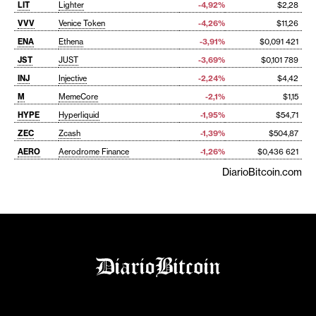
LIT
Lighter
-4,92%
$2,28
VVV
Venice Token
-4,26%
$11,26
ENA
Ethena
-3,91%
$0,091 421
JST
JUST
-3,69%
$0,101 789
INJ
Injective
-2,24%
$4,42
M
MemeCore
-2,1%
$1,15
HYPE
Hyperliquid
-1,95%
$54,71
ZEC
Zcash
-1,39%
$504,87
AERO
Aerodrome Finance
-1,26%
$0,436 621
DiarioBitcoin.com