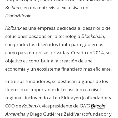
e
en una entrevista exclusiva con
Koibanx,
r
.
DiarioBitcoin
e
u
es una empresa dedicada al desarrollo de
Koibanx
m
soluciones basadas en la tecnología
,
Blockchain
con productos diseñados tanto para gobiernos
I
como para empresas privadas. Creada en 2014, su
A
objetivo es contribuir a la creación de una
economía y un ecosistema financiero más eficiente.
A
n
Entre sus fundadores, se destacan algunos de los
á
líderes más importante del ecosistema a nivel
l
regional, incluyendo a Leo Elduayen (cofundador y
i
COO de
), vicepresidente de
Koibanx
ONG
Bitcoin
s
i
y Diego Gutiérrez Zaldívar (cofundador y
Argentina