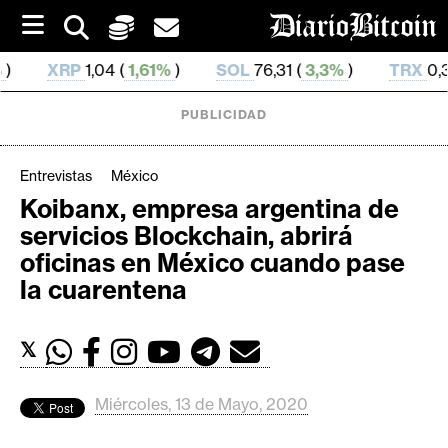
S
k
i
SOL
76,31 (
3,3%
)
TRX
0,328 469 (
0,32%
)
HY
p
t
o
PUBLICIDAD
c
o
n
Entrevistas
México
t
Koibanx, empresa argentina de
e
C
servicios Blockchain, abrirá
n
r
t
oficinas en México cuando pase
i
la cuarentena
p
t
𝕏
o
M
e
Miércoles, 13 de Mayo, 2020
r