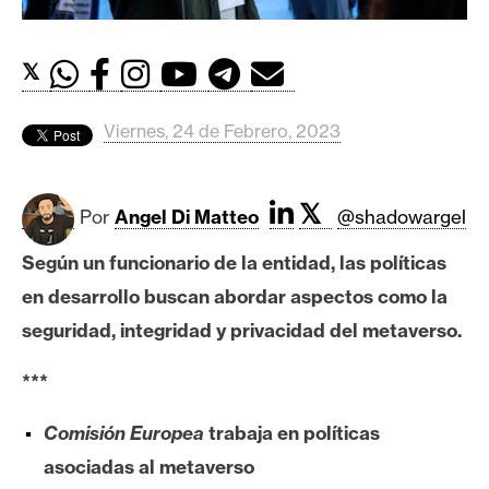
c
a
d
𝕏
o
s
Viernes, 24 de Febrero, 2023
B
𝕏
i
Por
Angel Di Matteo
@shadowargel
t
Según un funcionario de la entidad, las políticas
c
o
en desarrollo buscan abordar aspectos como la
i
seguridad, integridad y privacidad del metaverso.
n
***
E
Comisión Europea
trabaja en políticas
t
asociadas al metaverso
h