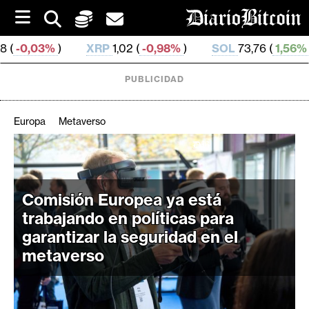
S
k
i
XRP
1,02 (
-0,98%
)
SOL
73,76 (
1,56%
)
TRX
0,3
p
t
o
PUBLICIDAD
c
o
n
Europa
Metaverso
t
e
C
n
r
t
i
Comisión Europea ya está
p
trabajando en políticas para
t
garantizar la seguridad en el
o
metaverso
M
e
r