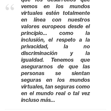
T
vemos en los mundos
e
m
virtuales estén totalmente
a
en línea con nuestros
s
valores europeos desde el
principio… como la
inclusión, el respeto a la
R
privacidad, la no
e
discriminación y la
c
igualdad. Tenemos que
u
asegurarnos de que las
r
personas se sientan
s
o
seguras en los mundos
s
virtuales, tan seguras como
en el mundo real o tal vez
incluso más…
C
o