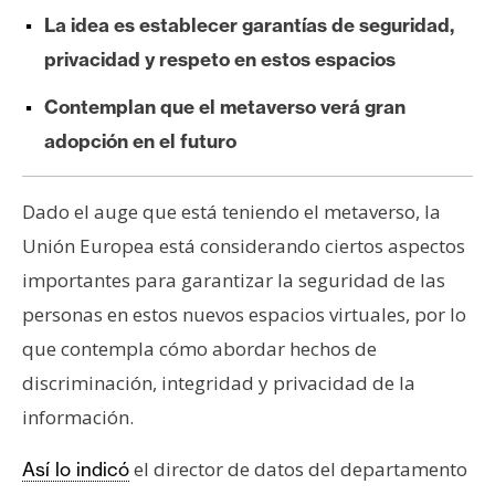
e
La idea es establecer garantías de seguridad,
r
privacidad y respeto en estos espacios
e
u
Contemplan que el metaverso verá gran
m
adopción en el futuro
I
Dado el auge que está teniendo el metaverso, la
A
Unión Europea está considerando ciertos aspectos
importantes para garantizar la seguridad de las
A
personas en estos nuevos espacios virtuales, por lo
n
que contempla cómo abordar hechos de
á
discriminación, integridad y privacidad de la
l
información.
i
s
el director de datos del departamento
Así lo indicó
i