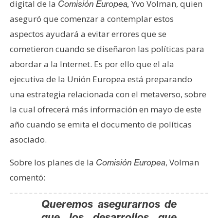
digital de la
Yvo Volman, quien
Comisión Europea,
s
aseguró que comenzar a contemplar estos
aspectos ayudará a evitar errores que se
N
cometieron cuando se diseñaron las políticas para
o
t
abordar a la Internet. Es por ello que el ala
a
ejecutiva de la Unión Europea está preparando
s
una estrategia relacionada con el metaverso, sobre
d
la cual ofrecerá más información en mayo de este
e
P
año cuando se emita el documento de políticas
r
asociado.
e
n
Sobre los planes de la
, Volman
Comisión Europea
s
comentó:
a
Queremos asegurarnos de
que los desarrollos que