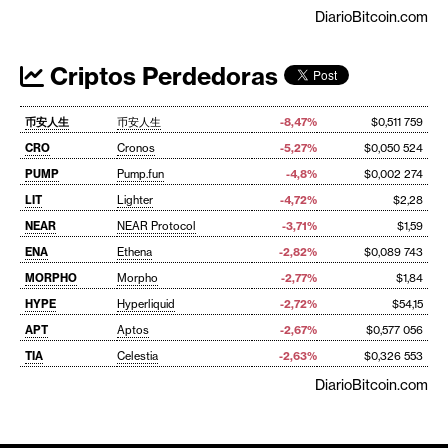
DiarioBitcoin.com
Criptos Perdedoras
币安人生
币安人生
-8,47%
$0,511 759
CRO
Cronos
-5,27%
$0,050 524
PUMP
Pump.fun
-4,8%
$0,002 274
LIT
Lighter
-4,72%
$2,28
NEAR
NEAR Protocol
-3,71%
$1,59
ENA
Ethena
-2,82%
$0,089 743
MORPHO
Morpho
-2,77%
$1,84
HYPE
Hyperliquid
-2,72%
$54,15
APT
Aptos
-2,67%
$0,577 056
TIA
Celestia
-2,63%
$0,326 553
DiarioBitcoin.com