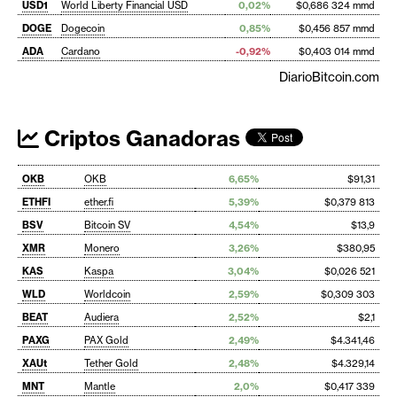
USD1
World Liberty Financial USD
0,02%
$0,686 324 mmd
DOGE
Dogecoin
0,85%
$0,456 857 mmd
ADA
Cardano
-0,92%
$0,403 014 mmd
DiarioBitcoin.com
Criptos Ganadoras
OKB
OKB
6,65%
$91,31
ETHFI
ether.fi
5,39%
$0,379 813
BSV
Bitcoin SV
4,54%
$13,9
XMR
Monero
3,26%
$380,95
KAS
Kaspa
3,04%
$0,026 521
WLD
Worldcoin
2,59%
$0,309 303
BEAT
Audiera
2,52%
$2,1
PAXG
PAX Gold
2,49%
$4.341,46
XAUt
Tether Gold
2,48%
$4.329,14
MNT
Mantle
2,0%
$0,417 339