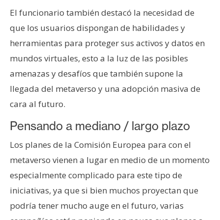
n
El funcionario también destacó la necesidad de
t
que los usuarios dispongan de habilidades y
a
herramientas para proteger sus activos y datos en
c
t
mundos virtuales, esto a la luz de las posibles
o
amenazas y desafíos que también supone la
y
llegada del metaverso y una adopción masiva de
P
cara al futuro.
u
b
Pensando a mediano / largo plazo
l
i
Los planes de la Comisión Europea para con el
c
metaverso vienen a lugar en medio de un momento
i
especialmente complicado para este tipo de
d
iniciativas, ya que si bien muchos proyectan que
a
d
podría tener mucho auge en el futuro, varias