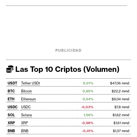
PUBLICIDAD
Las Top 10 Criptos (Volumen)
USDT
Tether USDt
0,01%
$47,06 mmd
BTC
Bitcoin
0,85%
$22,2 mmd
ETH
Ethereum
0,54%
$9,04 mmd
USDC
USDC
-0,03%
$7,8 mmd
SOL
Solana
1,56%
$1,62 mmd
XRP
XRP
-0,98%
$1,61 mmd
BNB
BNB
-0,41%
$1,37 mmd