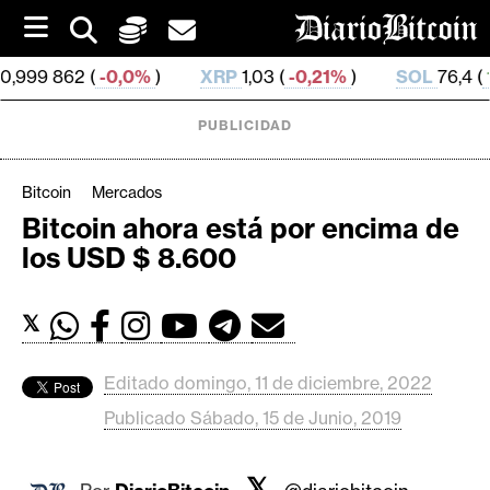
S
k
i
 (
-0,0%
)
XRP
1,03 (
-0,21%
)
SOL
76,4 (
1,58%
)
p
t
o
PUBLICIDAD
c
o
n
Bitcoin
Mercados
t
Bitcoin ahora está por encima de
e
C
los USD $ 8.600
n
r
t
i
𝕏
p
t
o
Editado domingo, 11 de diciembre, 2022
M
Publicado Sábado, 15 de Junio, 2019
e
r
𝕏