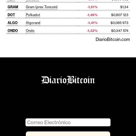
GRAM
Gram (prev. Toncoin)
-1,61%
$1,34
DOT
Polkadot
-1,46%
$0,807 123
ALGO
Algorand
-1,41%
$0,085 973
ONDO
Ondo
-1,32%
$0,347 574
DiarioBitcoin.com