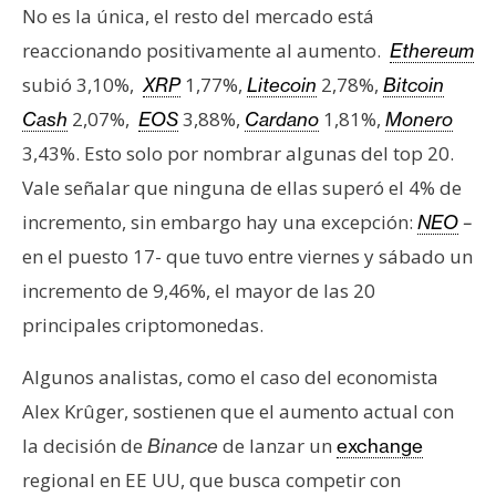
No es la única, el resto del mercado está
e
r
reaccionando positivamente al aumento.
Ethereum
e
subió 3,10%,
1,77%,
2,78%,
XRP
Litecoin
Bitcoin
u
2,07%,
3,88%,
1,81%,
Cash
EOS
Cardano
Monero
m
3,43%. Esto solo por nombrar algunas del top 20.
Vale señalar que ninguna de ellas superó el 4% de
I
incremento, sin embargo hay una excepción:
NEO
–
A
en el puesto 17- que tuvo entre viernes y sábado un
incremento de 9,46%, el mayor de las 20
A
principales criptomonedas.
n
á
Algunos analistas, como el caso del economista
l
Alex Krûger, sostienen que el aumento actual con
i
la decisión de
de lanzar un
Binance
exchange
s
i
regional en EE UU, que busca competir con