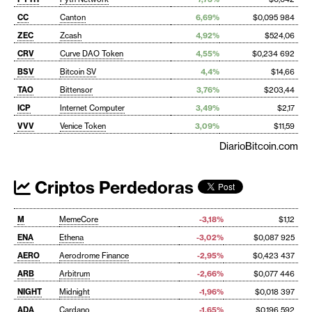
CC
Canton
6,69%
$0,095 984
ZEC
Zcash
4,92%
$524,06
CRV
Curve DAO Token
4,55%
$0,234 692
BSV
Bitcoin SV
4,4%
$14,66
TAO
Bittensor
3,76%
$203,44
ICP
Internet Computer
3,49%
$2,17
VVV
Venice Token
3,09%
$11,59
DiarioBitcoin.com
Criptos Perdedoras
M
MemeCore
-3,18%
$1,12
ENA
Ethena
-3,02%
$0,087 925
AERO
Aerodrome Finance
-2,95%
$0,423 437
ARB
Arbitrum
-2,66%
$0,077 446
NIGHT
Midnight
-1,96%
$0,018 397
ADA
Cardano
-1,65%
$0,196 592