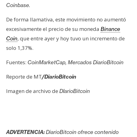
s
Coinbase.
De forma llamativa, este movimiento no aumentó
N
excesivamente el precio de su moneda
Binance
o
, que entre ayer y hoy tuvo un incremento de
Coin
t
a
solo 1,37%.
s
Fuentes:
d
CoinMarketCap, Mercados DiarioBitcoin
e
Reporte de MT
/DiarioBitcoin
P
r
Imagen de archivo de
DIarioBitcoin
e
n
s
a
ADVERTENCIA:
DiarioBitcoin ofrece contenido