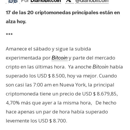
Por
DiarioBitcoin
@diariobitcoin
c
a
17 de las 20 criptomonedas principales están en
d
alza hoy.
o
s
***
Amanece el sábado y sigue la subida
B
i
experimentada por
y parte del mercado
Bitcoin
t
cripto en las últimas hora. Ya anoche
había
Bitcoin
c
superado los USD $ 8.500, hoy va mejor. Cuando
o
son casi las 7:00 am en Nueva York, la principal
i
n
criptomoneda tiene un precio de USD $ 8.679,85,
4,70% más que ayer a la misma hora, De hecho
hace apenas un par de hora había superado
E
levemente los USD $ 8.700.
t
h