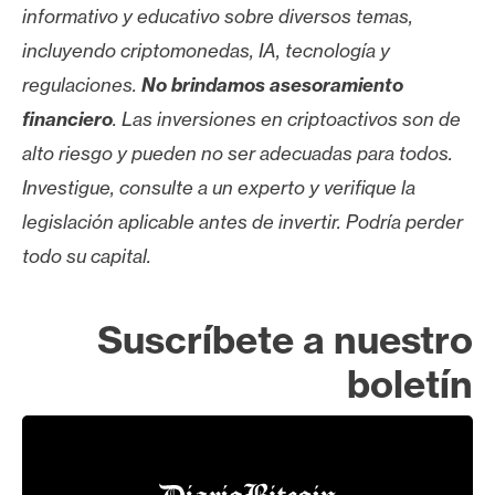
T
informativo y educativo sobre diversos temas,
e
incluyendo criptomonedas, IA, tecnología y
m
a
regulaciones.
No brindamos asesoramiento
s
financiero
. Las inversiones en criptoactivos son de
alto riesgo y pueden no ser adecuadas para todos.
R
Investigue, consulte a un experto y verifique la
e
legislación aplicable antes de invertir. Podría perder
c
todo su capital.
u
r
s
Suscríbete a nuestro
o
boletín
s
C
o