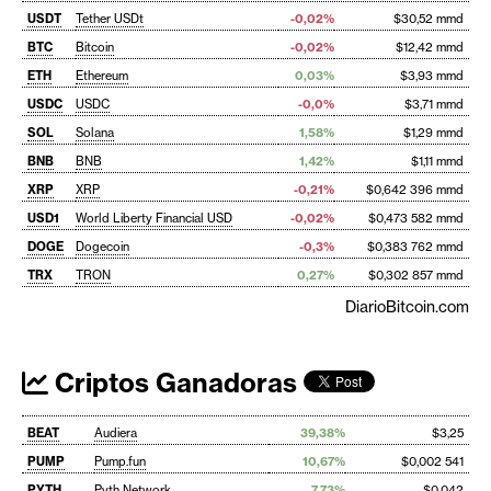
USDT
Tether USDt
-0,02%
$30,52 mmd
BTC
Bitcoin
-0,02%
$12,42 mmd
ETH
Ethereum
0,03%
$3,93 mmd
USDC
USDC
-0,0%
$3,71 mmd
SOL
Solana
1,58%
$1,29 mmd
BNB
BNB
1,42%
$1,11 mmd
XRP
XRP
-0,21%
$0,642 396 mmd
USD1
World Liberty Financial USD
-0,02%
$0,473 582 mmd
DOGE
Dogecoin
-0,3%
$0,383 762 mmd
TRX
TRON
0,27%
$0,302 857 mmd
DiarioBitcoin.com
Criptos Ganadoras
BEAT
Audiera
39,38%
$3,25
PUMP
Pump.fun
10,67%
$0,002 541
PYTH
Pyth Network
7,73%
$0,042