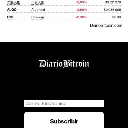
币安人生
币安人生
-2,93%
$0,521 376
ALGO
Algorand
-2,56%
$0,086 995
UNI
Uniswap
-2,06%
$3,96
DiarioBitcoin.com