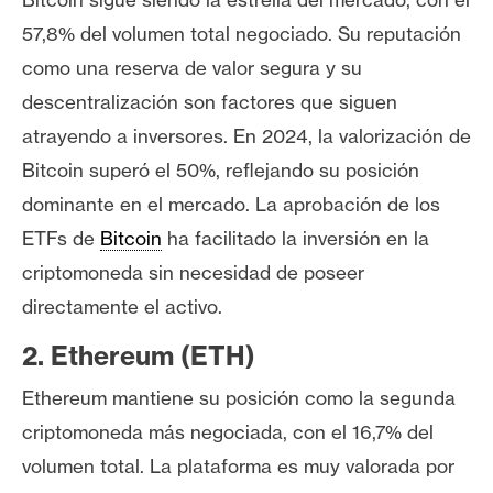
T
e
57,8% del volumen total negociado. Su reputación
m
como una reserva de valor segura y su
a
descentralización son factores que siguen
s
atrayendo a inversores. En 2024, la valorización de
Bitcoin superó el 50%, reflejando su posición
R
dominante en el mercado. La aprobación de los
e
ETFs de
Bitcoin
ha facilitado la inversión en la
c
u
criptomoneda sin necesidad de poseer
r
directamente el activo.
s
o
2. Ethereum (ETH)
s
Ethereum mantiene su posición como la segunda
criptomoneda más negociada, con el 16,7% del
C
volumen total. La plataforma es muy valorada por
o