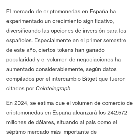
e
El mercado de criptomonedas en España ha
r
e
experimentado un crecimiento significativo,
u
diversificando las opciones de inversión para los
m
españoles. Especialmente en el primer semestre
de este año, ciertos tokens han ganado
I
popularidad y el volumen de negociaciones ha
A
aumentado considerablemente, según datos
compilados por el intercambio Bitget que fueron
A
citados por
Cointelegraph
.
n
á
En 2024, se estima que el volumen de comercio de
l
criptomonedas en España alcanzará los 242.572
i
millones de dólares, situando al país como el
s
séptimo mercado más importante de
i