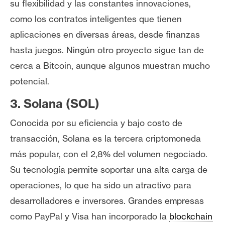
su flexibilidad y las constantes innovaciones,
n
como los contratos inteligentes que tienen
t
a
aplicaciones en diversas áreas, desde finanzas
c
hasta juegos. Ningún otro proyecto sigue tan de
t
cerca a Bitcoin, aunque algunos muestran mucho
o
potencial.
y
P
3. Solana (SOL)
u
b
Conocida por su eficiencia y bajo costo de
l
transacción, Solana es la tercera criptomoneda
i
más popular, con el 2,8% del volumen negociado.
c
Su tecnología permite soportar una alta carga de
i
d
operaciones, lo que ha sido un atractivo para
a
desarrolladores e inversores. Grandes empresas
d
como PayPal y Visa han incorporado la
blockchain