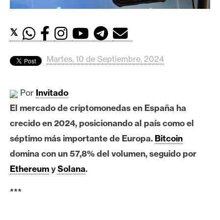
c
a
d
𝕏
o
s
Martes, 10 de Septiembre, 2024
B
Por
Invitado
i
El mercado de criptomonedas en España ha
t
c
crecido en 2024, posicionando al país como el
o
séptimo más importante de Europa.
Bitcoin
i
domina con un 57,8% del volumen, seguido por
n
Ethereum
y
Solana
.
E
***
t
h