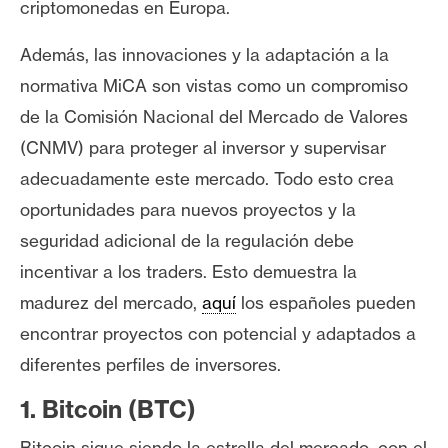
criptomonedas en Europa.
s
Además, las innovaciones y la adaptación a la
N
normativa MiCA son vistas como un compromiso
o
de la Comisión Nacional del Mercado de Valores
t
(CNMV) para proteger al inversor y supervisar
a
s
adecuadamente este mercado. Todo esto crea
d
oportunidades para nuevos proyectos y la
e
seguridad adicional de la regulación debe
P
incentivar a los traders. Esto demuestra la
r
e
madurez del mercado,
aquí
los españoles pueden
n
encontrar proyectos con potencial y adaptados a
s
diferentes perfiles de inversores.
a
1. Bitcoin (BTC)
Bitcoin sigue siendo la estrella del mercado, con el