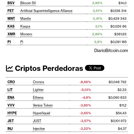
BSV
Bitcoin SV
3,95%
$14,0
FET
Artificial Superintelligence Alliance
3,51%
$0,138 314
MNT
Mantle
3,41%
$0,429 343
KAS
Kaspa
3,1%
$0,026 86
XMR
Monero
2,86%
$381,93
PI
Pi
2,8%
$0,091 185
DiarioBitcoin.com
Criptos Perdedoras
CRO
Cronos
-8,66%
$0,048 792
LIT
Lighter
-5,13%
$2,33
ENA
Ethena
-4,8%
$0,090 833
VVV
Venice Token
-3,85%
$11,2
HYPE
Hyperliquid
-3,65%
$54,43
JST
JUST
-3,57%
$0,101 972
INJ
Injective
-3,22%
$4,37