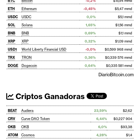
BTC
Bitcoin
-0,2%
$15,94 mmd
ETH
Ethereum
-0,45%
$5,47 mmd
USDC
USDC
0,0%
$5,1 mmd
SOL
Solana
1,65%
$1,56 mmd
BNB
BNB
0,69%
$1,1 mmd
XRP
XRP
0,32%
$1,09 mmd
USD1
World Liberty Financial USD
-0,0%
$0,599 968 mmd
TRX
TRON
0,36%
$0,339 576 mmd
DOGE
Dogecoin
0,64%
$0,335 581 mmd
DiarioBitcoin.com
Criptos Ganadoras
BEAT
Audiera
23,59%
$2,62
CRV
Curve DAO Token
6,44%
$0,227 904
OKB
OKB
6,0%
$93,38
ATOM
Cosmos
4,28%
$1,4