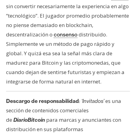
sin convertir necesariamente la experiencia en algo
“tecnológico”. El jugador promedio probablemente
no piense demasiado en blockchain,
descentralización o
distribuido.
consenso
Simplemente ve un método de pago rápido y
global. Y quizá esa sea la señal más clara de
madurez para Bitcoin y las criptomonedas, que
cuando dejan de sentirse futuristas y empiezan a
integrarse de forma natural en internet.
es una
Descargo de responsabilidad
: ‘Invitados’
sección de contenidos comerciales
de
para marcas y anunciantes con
DiarioBitcoin
distribución en sus plataformas