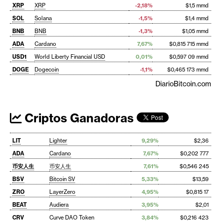
XRP
XRP
-2,18%
$1,5 mmd
SOL
Solana
-1,5%
$1,4 mmd
BNB
BNB
-1,3%
$1,05 mmd
ADA
Cardano
7,67%
$0,815 715 mmd
USD1
World Liberty Financial USD
0,01%
$0,597 09 mmd
DOGE
Dogecoin
-1,1%
$0,465 173 mmd
DiarioBitcoin.com
Criptos Ganadoras
LIT
Lighter
9,29%
$2,36
ADA
Cardano
7,67%
$0,202 777
币安人生
币安人生
7,61%
$0,546 245
BSV
Bitcoin SV
5,33%
$13,59
ZRO
LayerZero
4,95%
$0,815 17
BEAT
Audiera
3,95%
$2,01
CRV
Curve DAO Token
3,84%
$0,216 423