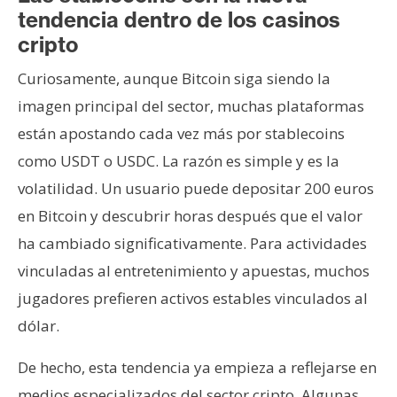
tendencia dentro de los casinos
cripto
Curiosamente, aunque Bitcoin siga siendo la
imagen principal del sector, muchas plataformas
están apostando cada vez más por stablecoins
como USDT o USDC. La razón es simple y es la
volatilidad. Un usuario puede depositar 200 euros
en Bitcoin y descubrir horas después que el valor
ha cambiado significativamente. Para actividades
vinculadas al entretenimiento y apuestas, muchos
jugadores prefieren activos estables vinculados al
dólar.
De hecho, esta tendencia ya empieza a reflejarse en
medios especializados del sector cripto. Algunas