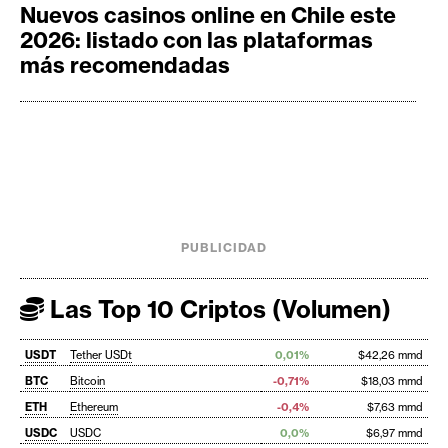
Nuevos casinos online en Chile este
2026: listado con las plataformas
más recomendadas
PUBLICIDAD
Las Top 10 Criptos (Volumen)
USDT
Tether USDt
0,01%
$42,26 mmd
BTC
Bitcoin
-0,71%
$18,03 mmd
ETH
Ethereum
-0,4%
$7,63 mmd
USDC
USDC
0,0%
$6,97 mmd