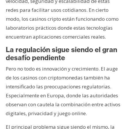
velocidad, seguridad y escalabilidad de estas
redes para facilitar usos cotidianos. En cierto
modo, los casinos cripto están funcionando como
laboratorios prácticos donde estas tecnologías
encuentran aplicaciones comerciales reales.
La regulación sigue siendo el gran
desafío pendiente
Pero no todo es innovación y crecimiento. El auge
de los casinos con criptomonedas también ha
intensificado las preocupaciones regulatorias.
Especialmente en Europa, donde las autoridades
observan con cautela la combinación entre activos
digitales, privacidad y juego online.
El principal problema sigue siendo el mismo, la