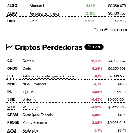
ALGO
Algorand
3,12%
$0,089 675
AERO
Aerodrome Finance
2,41%
$0,433 756
OKB
OKB
2,25%
$87,96
DiarioBitcoin.com
Criptos Perdedoras
CC
Canton
-11,87%
$0,089 867
ONDO
Ondo
-6,28%
$0,350 708
FET
Artificial Superintelligence Alliance
-6,1%
$0,133 553
NEAR
NEAR Protocol
-4,7%
$1,63
INJ
Injective
-4,58%
$4,49
SHIB
Shiba Inu
-4,43%
$0,000 004
WLD
Worldcoin
-4,09%
$0,298 016
GRAM
Gram (prev. Toncoin)
-3,88%
$1,34
PENGU
Pudgy Penguins
-3,88%
$0,006 046
AVAX
Avalanche
-3,7%
$6,41