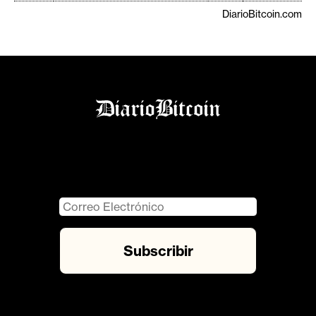
DiarioBitcoin.com