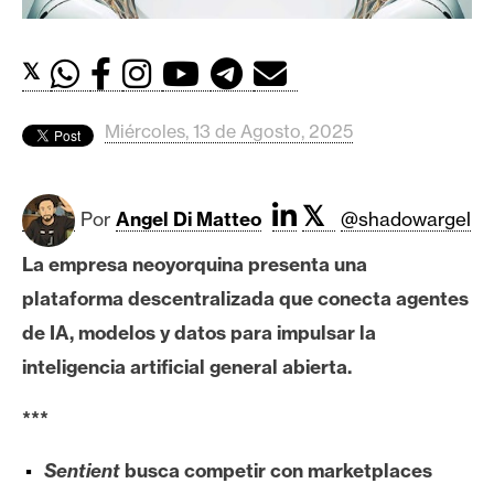
c
a
d
𝕏
o
s
Miércoles, 13 de Agosto, 2025
B
𝕏
i
Por
Angel Di Matteo
@shadowargel
t
La empresa neoyorquina presenta una
c
o
plataforma descentralizada que conecta agentes
i
de IA, modelos y datos para impulsar la
n
inteligencia artificial general abierta.
***
E
t
Sentient
busca competir con marketplaces
h