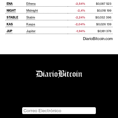
ENA
Ethena
-2,54%
$0,087 523
NIGHT
Midnight
-2,4%
$0,018 199
STABLE
Stable
-2,24%
$0,032 396
KAS
Kaspa
-2,04%
$0,026 139
JUP
Jupiter
-1,94%
$0,181 376
DiarioBitcoin.com