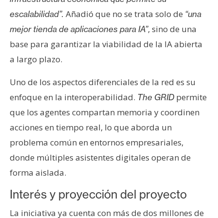
n
Añadió que no se trata solo de
escalabilidad”.
“una
t
, sino de una
mejor tienda de aplicaciones para IA”
a
base para garantizar la viabilidad de la IA abierta
c
t
a largo plazo.
o
y
Uno de los aspectos diferenciales de la red es su
P
enfoque en la interoperabilidad.
permite
The GRID
u
que los agentes compartan memoria y coordinen
b
acciones en tiempo real, lo que aborda un
l
i
problema común en entornos empresariales,
c
donde múltiples asistentes digitales operan de
i
forma aislada.
d
a
Interés y proyección del proyecto
d
La iniciativa ya cuenta con más de dos millones de