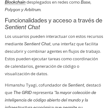
T
desplegados en redes como
Blockchain
Base,
e
Polygon y Arbitrum.
m
a
Funcionalidades y acceso a través de
s
Sentient Chat
Los usuarios pueden interactuar con estos recursos
R
mediante
, una interfaz que facilita
Sentient Chat
e
descubrir y combinar agentes en flujos de trabajo.
c
Estos pueden ejecutar tareas como coordinación
u
r
de calendarios, generación de código o
s
visualización de datos.
o
s
Himanshu Tyagi, cofundador de
destacó
Sentient,
que
representa
The GRID
“la mayor colección de
C
inteligencia de código abierto del mundo y la
o
infraestructura económica que permite su