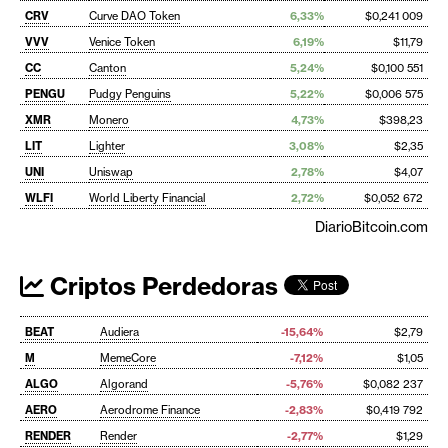
CRV
Curve DAO Token
6,33%
$0,241 009
VVV
Venice Token
6,19%
$11,79
CC
Canton
5,24%
$0,100 551
PENGU
Pudgy Penguins
5,22%
$0,006 575
XMR
Monero
4,73%
$398,23
LIT
Lighter
3,08%
$2,35
UNI
Uniswap
2,78%
$4,07
WLFI
World Liberty Financial
2,72%
$0,052 672
DiarioBitcoin.com
Criptos Perdedoras
BEAT
Audiera
-15,64%
$2,79
M
MemeCore
-7,12%
$1,05
ALGO
Algorand
-5,76%
$0,082 237
AERO
Aerodrome Finance
-2,83%
$0,419 792
RENDER
Render
-2,77%
$1,29