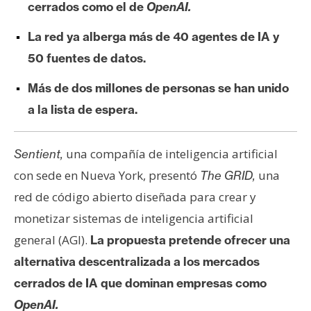
cerrados como el de
OpenAI.
e
r
La red ya alberga más de 40 agentes de IA y
e
50 fuentes de datos.
u
m
Más de dos millones de personas se han unido
a la lista de espera.
I
A
una compañía de inteligencia artificial
Sentient,
con sede en Nueva York, presentó
una
The GRID,
A
red de código abierto diseñada para crear y
n
monetizar sistemas de inteligencia artificial
á
general (AGI).
La propuesta pretende ofrecer una
l
alternativa descentralizada a los mercados
i
s
cerrados de IA que dominan empresas como
i
OpenAI.