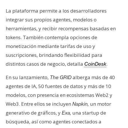
s
La plataforma permite a los desarrolladores
integrar sus propios agentes, modelos o
N
herramientas, y recibir recompensas basadas en
o
t
tokens. También contempla opciones de
a
monetización mediante tarifas de uso y
s
suscripciones, brindando flexibilidad para
d
distintos casos de negocio, detalla
.
CoinDesk
e
P
En su lanzamiento,
alberga más de 40
The GRID
r
agentes de IA, 50 fuentes de datos y más de 10
e
n
modelos, con presencia en ecosistemas Web2 y
s
Web3. Entre ellos se incluyen
un motor
Napkin,
a
generativo de gráficos, y
una startup de
Exa,
búsqueda, así como agentes conectados a