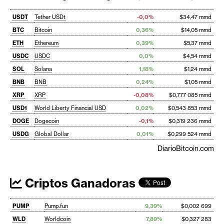
USDT
Tether USDt
-0,0%
$34,47 mmd
BTC
Bitcoin
0,36%
$14,05 mmd
ETH
Ethereum
0,39%
$5,37 mmd
USDC
USDC
0,0%
$4,54 mmd
SOL
Solana
1,18%
$1,24 mmd
BNB
BNB
0,24%
$1,05 mmd
XRP
XRP
-0,08%
$0,777 085 mmd
USD1
World Liberty Financial USD
0,02%
$0,543 853 mmd
DOGE
Dogecoin
-0,1%
$0,319 236 mmd
USDG
Global Dollar
0,01%
$0,299 524 mmd
DiarioBitcoin.com
Criptos Ganadoras
PUMP
Pump.fun
9,39%
$0,002 699
WLD
Worldcoin
7,89%
$0,327 283