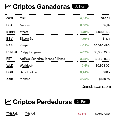
Criptos Ganadoras
OKB
OKB
6,45%
$93,51
BEAT
Audiera
6,38%
$2,14
ETHFI
ether.fi
5,31%
$0,381 83
BSV
Bitcoin SV
4,91%
$14,11
KAS
Kaspa
4,02%
$0,026 496
PENGU
Pudgy Penguins
4,02%
$0,006 229
FET
Artificial Superintelligence Alliance
3,63%
$0,138 866
WLD
Worldcoin
3,6%
$0,308 02
BGB
Bitget Token
3,44%
$1,65
XMR
Monero
3,05%
$380,75
DiarioBitcoin.com
Criptos Perdedoras
币安人生
币安人生
-7,38%
$0,512 085