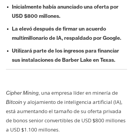
e
Inicialmente había anunciado una oferta por
r
USD $800 millones.
e
u
La elevó después de firmar un acuerdo
m
multimillonario de IA, respaldado por Google.
Utilizará parte de los ingresos para financiar
I
sus instalaciones de Barber Lake en Texas.
A
A
n
, una empresa líder en minería de
Cipher Mining
á
y alojamiento de inteligencia artificial (IA),
Bitcoin
l
está aumentando el tamaño de su oferta privada
i
de bonos senior convertibles de USD $800 millones
s
i
a USD $1.100 millones.