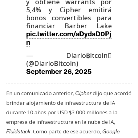
T
y obtiene warrants por
e
5,4% y Cipher emitirá
m
bonos convertibles para
a
financiar Barber Lake
s
pic.twitter.com/aDydaD0Pj
n
R
— Diario฿itcoin
e
(@DiarioBitcoin)
c
September 26, 2025
u
r
s
En un comunicado anterior,
dijo que acordó
Cipher
o
brindar alojamiento de infraestructura de IA
s
durante 10 años por USD $3.000 millones a la
empresa de infraestructura en la nube de IA,
C
. Como parte de ese acuerdo,
Fluidstack
Google
o