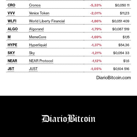
CRO
Cronos
-5,33%
$0,050 11
VVV
Venice Token
-2,01%
$11,23
WLFI
World Liberty Financial
-1,86%
$0,051 409
ALGO
Algorand
-1,79%
$0,087 519
M
MemeCore
-1,69%
$1,15
HYPE
Hyperliquid
-1,37%
$54,36
SKY
Sky
-1,21%
$0,054 33
NEAR
NEAR Protocol
-1,12%
$1,6
JST
JUST
-1,05%
$0,104 516
DiarioBitcoin.com