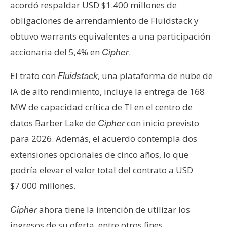
acordó respaldar USD $1.400 millones de
n
obligaciones de arrendamiento de Fluidstack y
t
a
obtuvo warrants equivalentes a una participación
c
accionaria del 5,4% en
.
Cipher
t
o
El trato con
, una plataforma de nube de
Fluidstack
y
IA de alto rendimiento, incluye la entrega de 168
P
MW de capacidad crítica de TI en el centro de
u
b
datos Barber Lake de
con inicio previsto
Cipher
l
para 2026. Además, el acuerdo contempla dos
i
extensiones opcionales de cinco años, lo que
c
podría elevar el valor total del contrato a USD
i
d
$7.000 millones.
a
ahora tiene la intención de utilizar los
Cipher
d
ingresos de su oferta, entre otros fines