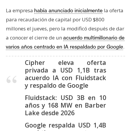
s
La empresa
la oferta
había anunciado inicialmente
para recaudación de capital por USD $800
N
millones el jueves, pero la modificó después de dar
o
a conocer el cierre de un
t
acuerdo multimillonario de
a
.
varios años centrado en IA respaldado por
Google
s
d
Cipher eleva oferta
e
privada a USD 1,1B tras
P
acuerdo IA con Fluidstack
r
y respaldo de Google
e
n
Fluidstack: USD 3B en 10
s
años y 168 MW en Barber
a
Lake desde 2026
Google respalda USD 1,4B