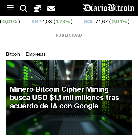
S
k
i
RP
1,03 (
1,73%
)
SOL
74,67 (
2,94%
)
TRX
0,327 34
p
t
o
PUBLICIDAD
c
o
n
Bitcoin
Empresas
t
e
C
n
r
t
i
Minero Bitcoin Cipher Mining
p
busca USD $1,1 mil millones tras
t
acuerdo de IA con Google
o
M
e
r