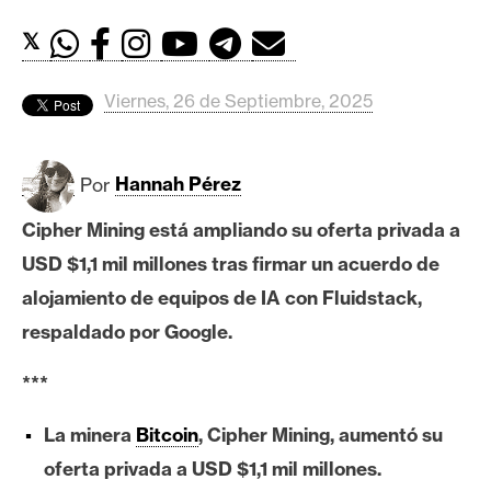
c
a
𝕏
d
o
Viernes, 26 de Septiembre, 2025
s
Por
Hannah Pérez
B
i
Cipher Mining está ampliando su oferta privada a
t
USD $1,1 mil millones tras firmar un acuerdo de
c
o
alojamiento de equipos de IA con Fluidstack,
i
respaldado por Google.
n
***
E
La minera
Bitcoin
, Cipher Mining, aumentó su
t
oferta privada a USD $1,1 mil millones.
h