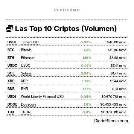
PUBLICIDAD
Las Top 10 Criptos (Volumen)
USDT
Tether USDt
0,03%
$46,08 mmd
BTC
Bitcoin
1,3%
$21,96 mmd
ETH
Ethereum
1,16%
$8,58 mmd
USDC
USDC
0,01%
$7,41 mmd
SOL
Solana
2,94%
$1,77 mmd
XRP
XRP
1,73%
$1,44 mmd
BNB
BNB
1,17%
$1,3 mmd
USD1
World Liberty Financial USD
0,05%
$0,670 718 mmd
DOGE
Dogecoin
1,8%
$0,453 433 mmd
TRX
TRON
0,0%
$0,379 318 mmd
DiarioBitcoin.com