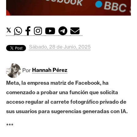
c
a
d
o
𝕏
s
Sábado, 28 de Junio, 2025
B
i
t
Por
Hannah Pérez
c
Meta, la empresa matriz de Facebook, ha
o
i
comenzado a probar una función que solicita
n
acceso regular al carrete fotográfico privado de
sus usuarios para sugerencias generadas con IA.
E
***
t
h