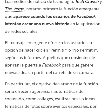
T
Los medios de noticia de tecnología,
y
Tech Crunch
e
, notaron primero la función emergente,
The Verge
m
que
aparece cuando los usuarios de
Facebook
a
en la aplicación
intentan crear una nueva historia
s
de redes sociales.
R
El mensaje emergente ofrece a los usuarios la
e
opción de hacer clic en “Permitir” o “No Permitir”,
c
según los informes. Aquellos que consienten, le
u
abrirán la puerta a
para que genere
r
Facebook
s
nuevas ideas a partir del carrete de su cámara.
o
s
En particular, el objetivo declarado de la función
sería ofrecer sugerencias automáticas de
contenido, como collages, estilizaciones o ideas
C
o
temáticas de fotos sobre eventos especiales, por