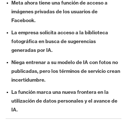
Meta ahora tiene una función de acceso a
e
imágenes privadas de los usuarios de
r
e
Facebook.
u
La empresa solicita acceso a la biblioteca
m
fotográfica en busca de sugerencias
generadas por IA.
I
A
Niega entrenar a su modelo de IA con fotos no
publicadas, pero los términos de servicio crean
A
incertidumbre.
n
La función marca una nueva frontera en la
á
utilización de datos personales y el avance de
l
i
IA.
s
i