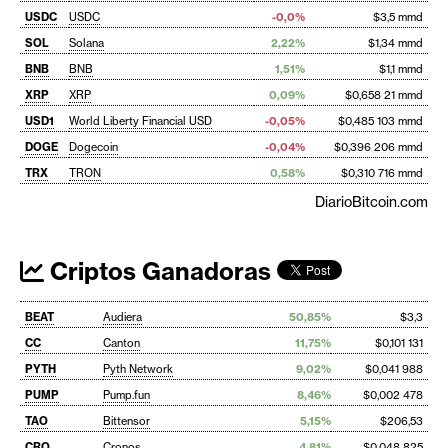
USDC
USDC
-0,0%
$3,5 mmd
SOL
Solana
2,22%
$1,34 mmd
BNB
BNB
1,51%
$1,1 mmd
XRP
XRP
0,09%
$0,658 21 mmd
USD1
World Liberty Financial USD
-0,05%
$0,485 103 mmd
DOGE
Dogecoin
-0,04%
$0,396 206 mmd
TRX
TRON
0,58%
$0,310 716 mmd
DiarioBitcoin.com
Criptos Ganadoras
BEAT
Audiera
50,85%
$3,3
CC
Canton
11,75%
$0,101 131
PYTH
Pyth Network
9,02%
$0,041 988
PUMP
Pump.fun
8,46%
$0,002 478
TAO
Bittensor
5,15%
$206,53
CRO
Cronos
4,81%
$0,048 825