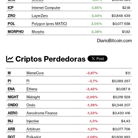
ICP
Internet Computer
3,85%
$2,18
ZRO
LayerZero
3,44%
$0,848 439
POL
Polygon (prev. MATIC)
3,05%
$0,077 658
MORPHO
Morpho
2,38%
$1,92
DiarioBitcoin.com
Criptos Perdedoras
M
MemeCore
-3,87%
$1,1
PI
Pi
-3,7%
$0,089 267
ENA
Ethena
-3,42%
$0,087 8
NIGHT
Midnight
-2,06%
$0,018 528
ONDO
Ondo
-1,38%
$0,348 207
AERO
Aerodrome Finance
-1,33%
$0,430 416
INJ
Injective
-1,3%
$4,43
ARB
Arbitrum
-1,27%
$0,077 706
DOT
Polkadot
-1,08%
$0,809 993