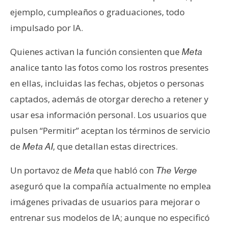
n
ejemplo, cumpleaños o graduaciones, todo
t
impulsado por IA.
a
c
Quienes activan la función consienten que
Meta
t
analice tanto las fotos como los rostros presentes
o
en ellas, incluidas las fechas, objetos o personas
y
P
captados, además de otorgar derecho a retener y
u
usar esa información personal. Los usuarios que
b
pulsen “Permitir” aceptan los términos de servicio
l
de
, que detallan estas directrices.
Meta AI
i
c
Un portavoz de
que habló con
Meta
The Verge
i
aseguró que la compañía actualmente no emplea
d
a
imágenes privadas de usuarios para mejorar o
d
entrenar sus modelos de IA; aunque no especificó