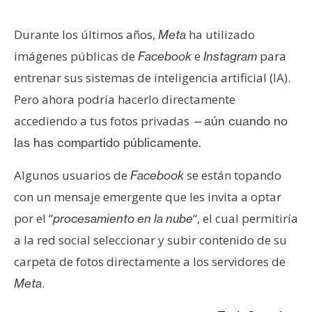
s
Durante los últimos años,
ha utilizado
Meta
N
imágenes públicas de
e
para
Facebook
Instagram
o
entrenar sus sistemas de inteligencia artificial (IA).
t
Pero ahora podría hacerlo directamente
a
accediendo a tus fotos privadas
—aún cuando no
s
d
las has compartido públicamente.
e
Algunos usuarios de
se están topando
Facebook
P
r
con un mensaje emergente que les invita a optar
e
por el “
“, el cual permitiría
procesamiento en la nube
n
a la red social seleccionar y subir contenido de su
s
carpeta de fotos directamente a los servidores de
a
.
Meta