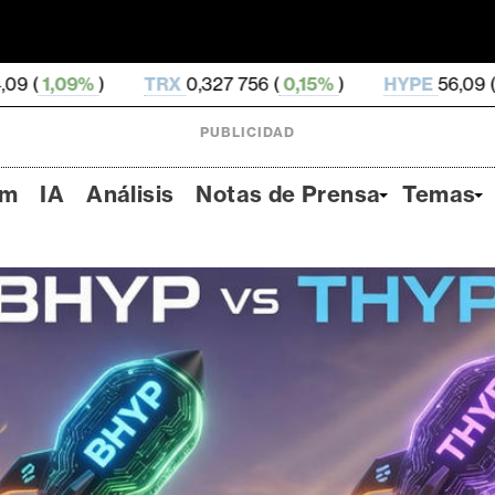
RX
0,327 756 (
0,15%
)
HYPE
56,09 (
0,14%
)
DOGE
PUBLICIDAD
um
IA
Análisis
Notas de Prensa
Temas