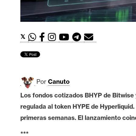
t
h
e
r
𝕏
e
u
m
I
Por
Canuto
A
Los fondos cotizados BHYP de Bitwise 
regulada al token HYPE de Hyperliquid.
A
n
primeras semanas. El lanzamiento coinc
á
l
***