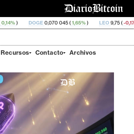
0,070 045 (
1,65%
)
LEO
9,75 (
-0,17%
)
ZEC
509,66
Recursos
Contacto
Archivos