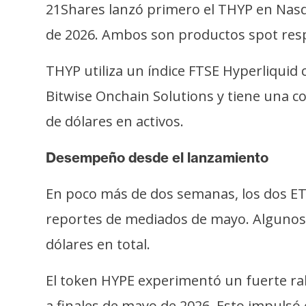
o
21Shares lanzó primero el THYP en Nasda
s
de 2026. Ambos son productos spot res
THYP utiliza un índice FTSE Hyperliquid
C
o
Bitwise Onchain Solutions y tiene una c
n
de dólares en activos.
t
a
Desempeño desde el lanzamiento
c
t
En poco más de dos semanas, los dos ET
o
reportes de mediados de mayo. Algunos 
y
P
dólares en total.
u
b
El token HYPE experimentó un fuerte ral
l
a finales de mayo de 2026. Esto impulsó 