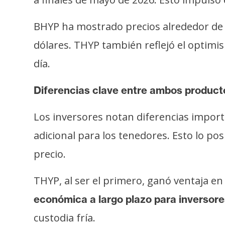
i
c
BHYP ha mostrado precios alrededor de l
i
d
dólares. THYP también reflejó el optimi
a
día.
d
Diferencias clave entre ambos product
Los inversores notan diferencias impor
adicional para los tenedores. Esto lo p
precio.
THYP, al ser el primero, ganó ventaja en 
económica a largo plazo para inversore
custodia fría.