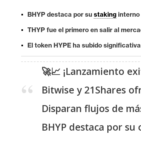
i
s
BHYP destaca por su
staking
interno
i
s
THYP fue el primero en salir al merc
El token HYPE ha subido significati
N
o
🚀📈 ¡Lanzamiento exi
t
a
s
Bitwise y 21Shares of
d
e
Disparan flujos de má
P
r
BHYP destaca por su o
e
n