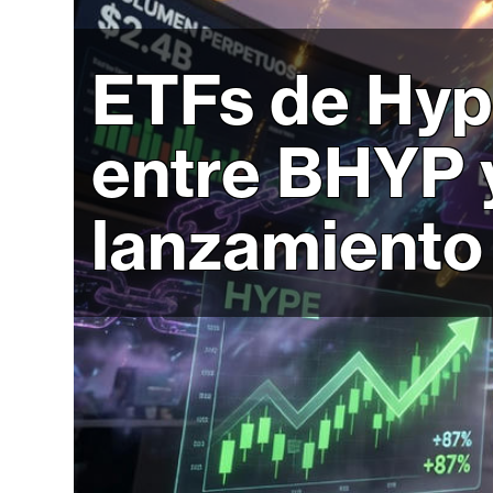
r
c
a
ETFs de Hype
d
o
entre BHYP 
s
lanzamiento
B
i
t
c
o
i
n
E