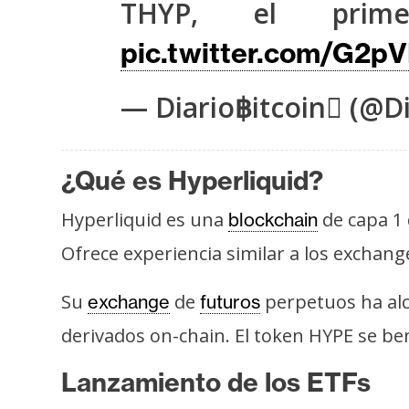
THYP, el prime
s
a
pic.twitter.com/G2p
— Diario฿itcoin (@Di
T
e
m
¿Qué es Hyperliquid?
a
s
Hyperliquid es una
de capa 1 
blockchain
Ofrece experiencia similar a los exchang
R
e
Su
de
perpetuos ha alc
exchange
futuros
c
derivados on-chain. El token HYPE se be
u
r
Lanzamiento de los ETFs
s