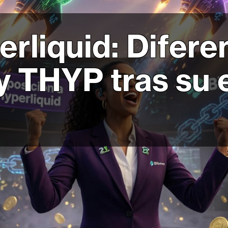
rliquid: Difere
y THYP tras su 