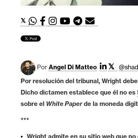
t
h
𝕏
e
r
e
u
m
𝕏
Por
Angel Di Matteo
@shad
I
Por resolución del tribunal, Wright debe 
A
Dicho dictamen establece que él no es
sobre el
White Paper
de la moneda digit
A
n
***
á
l
Wright admite en su sitio web que no