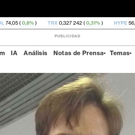
TRX
0,327 242 (
0,31%
)
HYPE
56,9 (
3,97%
)
D
PUBLICIDAD
um
IA
Análisis
Notas de Prensa
Temas