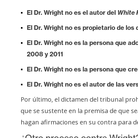
o
s
El Dr. Wright no es el autor del
White 
El Dr. Wright no es propietario de lo
C
o
El Dr. Wright no es la persona que a
n
2008 y 2011
t
a
El Dr. Wright no es la persona que cr
c
t
El Dr. Wright no es el autor de las ve
o
y
Por último, el dictamen del tribunal pro
P
que se sustente en la premisa de que se
u
hagan afirmaciones en su contra para d
b
l
¿Otro proceso contra Wright