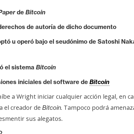
Paper
de
Bitcoin
s derechos de autoría de dicho documento
doptó u operó bajo el seudónimo de Satoshi Na
eó el sistema
Bitcoin
rsiones iniciales del software de
Bitcoin
híbe a Wright iniciar cualquier acción legal, e
a el creador de
Tampoco podrá amenazar 
Bitcoin.
esmentir sus alegatos.
?