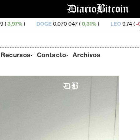
OGE
0,070 047 (
0,31%
)
LEO
9,74 (
-0,2%
)
ZEC
50
Recursos
Contacto
Archivos