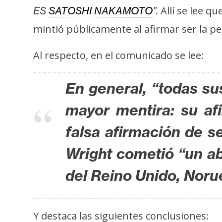
s
Allí se lee qu
ES
SATOSHI NAKAMOTO
”.
a
mintió públicamente al afirmar ser la 
Al respecto, en el comunicado se lee:
T
e
m
En general, “todas su
a
mayor mentira: su af
s
falsa afirmación de s
R
Wright cometió “un a
e
c
del Reino Unido, Noru
u
r
s
Y destaca las siguientes conclusiones: