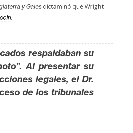
dictaminó que Wright
glaterra y Gales
tcoin
.
ficados respaldaban su
oto”. Al presentar su
ciones legales, el Dr.
eso de los tribunales