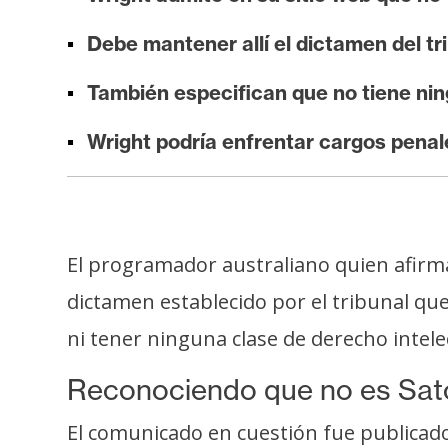
i
s
Debe mantener allí el dictamen del tr
i
También especifican que no tiene nin
s
Wright podría enfrentar cargos penale
N
o
t
a
El programador australiano quien afir
s
d
dictamen establecido por el tribunal qu
e
ni tener ninguna clase de derecho intelec
P
r
Reconociendo que no es Sa
e
El comunicado en cuestión fue publicado e
n