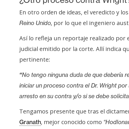
i
c
En otro orden de ideas, el veredicto y lo
i
por lo que el ingeniero aus
Reino Unido,
d
a
Así lo refleja un reportaje realizado por
d
judicial emitido por la corte. Allí indica
pertinente:
“
No tengo ninguna duda de que debería rem
iniciar un proceso contra el Dr. Wright po
arresto en su contra y/o si se debe solici
Tengamos presente que tras el dictamen
, mejor conocido como
Granath
“Hodlonau