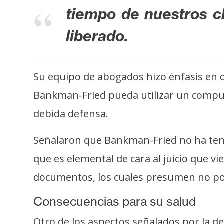
o
tiempo de nuestros c
s
liberado.
C
o
Su equipo de abogados hizo énfasis en qu
n
t
Bankman-Fried pueda utilizar un comput
a
debida defensa.
c
t
Señalaron que Bankman-Fried no ha tenid
o
que es elemental de cara al juicio que vi
y
P
documentos, los cuales presumen no podr
u
Consecuencias para su salud
b
l
Otro de los aspectos señalados por la de