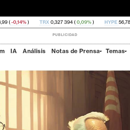
RX
0,327 394 (
0,09%
)
HYPE
56,78 (
2,93%
)
DOG
PUBLICIDAD
um
IA
Análisis
Notas de Prensa
Temas