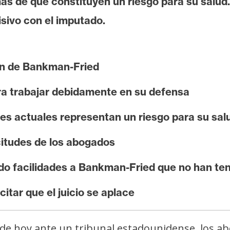
 de que constituyen un riesgo para su salud. E
isivo con el imputado.
ón de Bankman-Fried
a trabajar debidamente en su defensa
es actuales representan un riesgo para su sal
icitudes de los abogados
ido facilidades a Bankman-Fried que no han ten
citar que el juicio se aplace
a de hoy ante un tribunal estadounidense, los