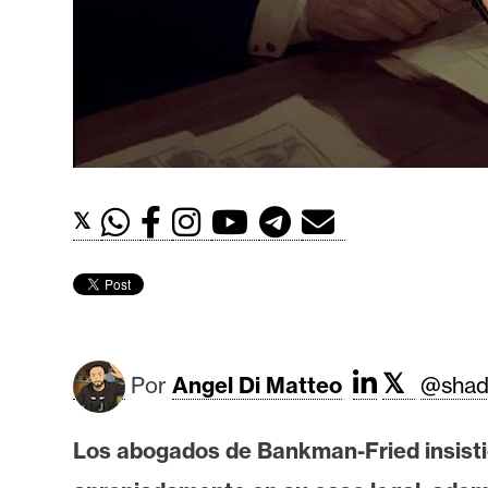
t
h
e
r
e
u
m
𝕏
I
A
𝕏
A
Por
Angel Di Matteo
@shad
n
á
Los abogados de Bankman-Fried insistie
l