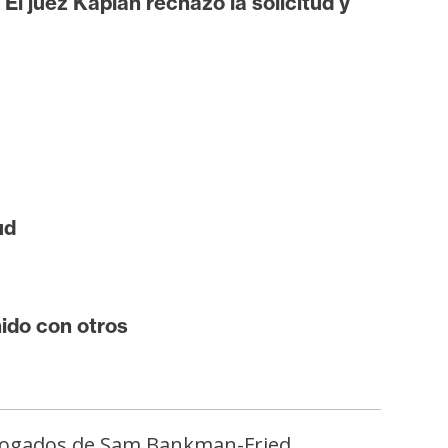
l juez Kaplan rechazó la solicitud y
ud
ido con otros
 abogados de Sam Bankman-Fried