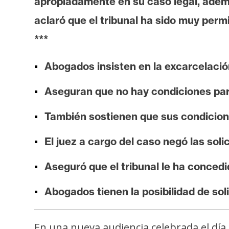
apropiadamente en su caso legal, además
i
s
aclaró que el tribunal ha sido muy perm
i
***
s
Abogados insisten en la excarcelaci
N
Aseguran que no hay condiciones par
o
t
También sostienen que sus condicion
a
s
El juez a cargo del caso negó las sol
d
Aseguró que el tribunal le ha conced
e
P
Abogados tienen la posibilidad de soli
r
e
n
En una nueva audiencia celebrada el dí