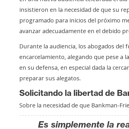
s
insistieron en la necesidad de que su rep
a
programado para inicios del próximo me
avanzar adecuadamente en el debido pro
T
e
Durante la audiencia, los abogados del
m
a
encarcelamiento, alegando que pese a la
s
en su defensa, en especial dada la cerca
preparar sus alegatos.
R
Solicitando la libertad de 
e
c
Sobre la necesidad de que Bankman-Fri
u
r
Es simplemente la rea
s