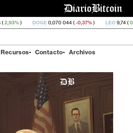
E
0,070 044 (
-0,37%
)
LEO
9,74 (
0,04%
)
ZEC
516,
Recursos
Contacto
Archivos