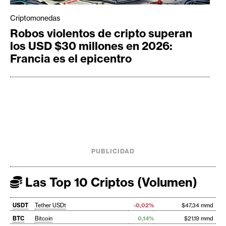
Criptomonedas
Robos violentos de cripto superan
los USD $30 millones en 2026:
Francia es el epicentro
PUBLICIDAD
Las Top 10 Criptos (Volumen)
USDT
Tether USDt
-0,02%
$47,34 mmd
BTC
Bitcoin
0,14%
$21,19 mmd