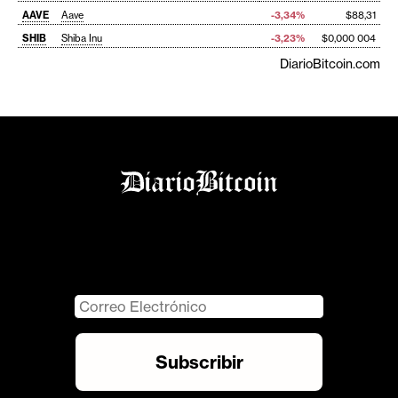
AAVE
Aave
-3,34%
$88,31
SHIB
Shiba Inu
-3,23%
$0,000 004
DiarioBitcoin.com