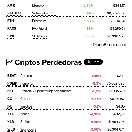
XMR
Monero
2,62%
$363,17
VIRTUAL
Virtuals Protocol
1,89%
$0,569 332
ETH
Ethereum
1,59%
$1.904,64
PAXG
PAX Gold
1,5%
$4.259,01
SPX
SPX6900
1,44%
$0,330 556
DiarioBitcoin.com
Criptos Perdedoras
BEAT
Audiera
-11,46%
$2,12
PUMP
Pump.fun
-9,3%
$0,002 326
FET
Artificial Superintelligence Alliance
-9,2%
$0,135 781
CC
Canton
-6,27%
$0,101 187
INJ
Injective
-5,1%
$4,65
ZEC
Zcash
-4,95%
$492,89
XLM
Stellar
-4,09%
$0,159 798
WLD
Worldcoin
-3,56%
$0,304 674