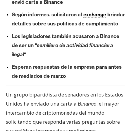
envió carta a Binance
e
r
Según informes, solicitaron al
exchange
brindar
e
detalles sobre sus políticas de cumplimiento
u
m
Los legisladores también acusaron a Binance
de ser un “
semillero de actividad financiera
ilegal
“
I
A
Esperan respuestas de la empresa para antes
de mediados de marzo
A
n
Un grupo bipartidista de senadores en los Estados
á
Unidos ha enviado una carta a
, el mayor
Binance
l
i
intercambio de criptomonedas del mundo,
s
solicitando que responda varias preguntas sobre
i
sus políticas internas de cumplimiento.