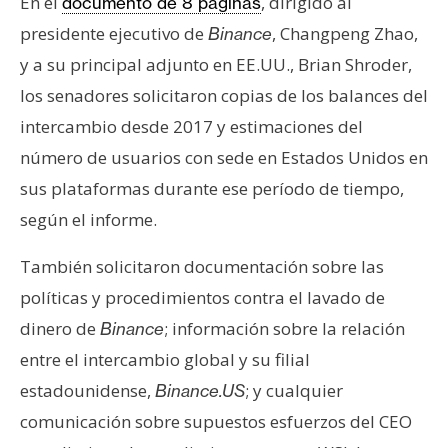
T
En el
, dirigido al
documento de 8 páginas
e
presidente ejecutivo de
, Changpeng Zhao,
Binance
m
y a su principal adjunto en EE.UU., Brian Shroder,
a
los senadores solicitaron copias de los balances del
s
intercambio desde 2017 y estimaciones del
número de usuarios con sede en Estados Unidos en
R
sus plataformas durante ese período de tiempo,
e
según el informe.
c
u
También solicitaron documentación sobre las
r
s
políticas y procedimientos contra el lavado de
o
dinero de
; información sobre la relación
Binance
s
entre el intercambio global y su filial
estadounidense,
; y cualquier
Binance.US
C
comunicación sobre supuestos esfuerzos del CEO
o