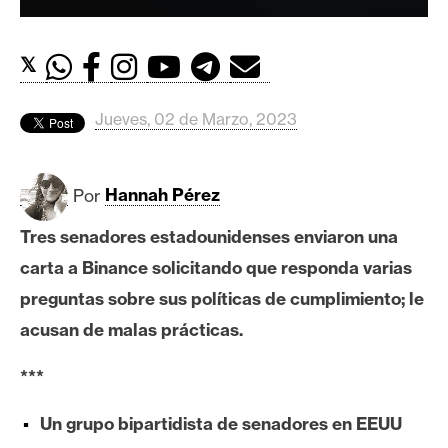
c
a
d
𝕏
o
s
Jueves, 02 de Marzo, 2023
B
Por
Hannah Pérez
i
t
Tres senadores estadounidenses enviaron una
c
carta a Binance solicitando que responda varias
o
i
preguntas sobre sus políticas de cumplimiento; le
n
acusan de malas prácticas.
***
E
t
Un grupo bipartidista de senadores en EEUU
h