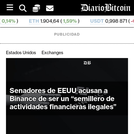
S
k
i
ETH
1.904,64 (
1,59%
)
USDT
0,998 871 (
-0,02%
)
p
t
o
PUBLICIDAD
c
o
n
Estados Unidos
Exchanges
t
e
C
n
r
t
i
Senadores de EEUU acusan a
p
t
Binance de ser un “semillero de
o
actividades financieras ilegales”
M
e
r