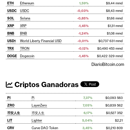
ETH
Ethereum
1,59%
$9,44 mmd
USDC
USDC
-0,03%
$8,43 mmd
SOL
Solana
-0,85%
$1,66 mmd
XRP
XRP
-1,45%
$1,31 mmd
BNB
BNB
-1,24%
$1,08 mmd
USD1
World Liberty Financial USD
-0,01%
$0,737 631 mmd
TRX
TRON
-0,12%
$0,490 453 mmd
DOGE
Dogecoin
-1,45%
$0,422 329 mmd
DiarioBitcoin.com
Criptos Ganadoras
PI
Pi
7,37%
$0,093 583
ZRO
LayerZero
7,05%
$0,839 562
币安人生
币安人生
6,17%
$0,527 352
LIT
Lighter
5,04%
$2,21
CRV
Curve DAO Token
3,45%
$0,210 809