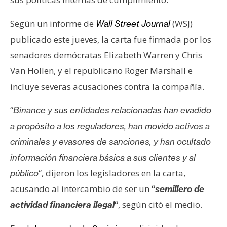
s
Según un informe de
(WSJ)
Wall Street Journal
publicado este jueves, la carta fue firmada por los
N
o
senadores demócratas Elizabeth Warren y Chris
t
Van Hollen, y el republicano Roger Marshall e
a
incluye severas acusaciones contra la compañía.
s
d
“
Binance y sus entidades relacionadas han evadido
e
a propósito a los reguladores, han movido activos a
P
r
criminales y evasores de sanciones, y han ocultado
e
información financiera básica a sus clientes y al
n
“, dijeron los legisladores en la carta,
público
s
acusando al intercambio de ser un
“
semillero de
a
, según citó el medio.
actividad financiera ilegal
“