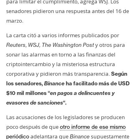
para limitar el cumplimiento, agrega WSJ. Los
n
senadores pidieron una respuesta antes del 16 de
t
a
marzo.
c
La carta citó a varios informes publicados por
t
o
,
,
y otros para
Reuters
WSJ
The Washington Post
y
sonar las alarmas en torno a las finanzas del
P
criptointercambio y la misteriosa estructura
u
corporativa y pidieron más transparencia.
Según
b
l
los senadores,
Binance
ha facilitado más de USD
i
$10 mil millones “
en pagos a delincuentes y
c
evasores de sanciones
“.
i
d
Las acusaciones de los legisladores se producen
a
poco después de que
otro informe de ese mismo
d
adelantara que
supuestamente
periódico
Binance