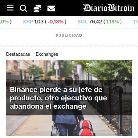
S
k
i
P
1,03 (
-0,13%
)
SOL
76,42 (
1,18%
)
TRX
0,329 695 
p
t
o
PUBLICIDAD
c
o
n
Destacadas
Exchanges
t
e
C
n
r
t
i
Binance pierde a su jefe de
p
producto, otro ejecutivo que
t
abandona el exchange
o
M
e
r