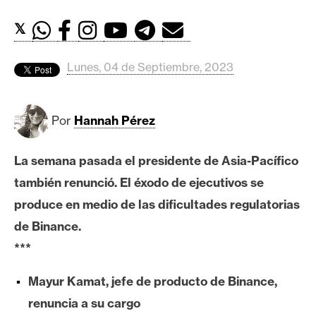
c
a
𝕏
d
o
Lunes, 04 de Septiembre, 2023
s
B
Por
Hannah Pérez
i
t
La semana pasada el presidente de Asia-Pacífico
c
también renunció. El éxodo de ejecutivos se
o
produce en medio de las dificultades regulatorias
i
n
de Binance.
***
E
Mayur Kamat, jefe de producto de Binance,
t
renuncia a su cargo
h