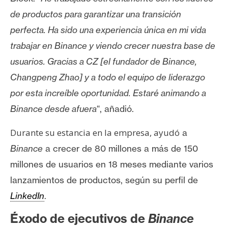
T
e
de productos para garantizar una transición
m
perfecta. Ha sido una experiencia única en mi vida
a
trabajar en Binance y viendo crecer nuestra base de
s
usuarios. Gracias a CZ [el fundador de Binance,
Changpeng Zhao] y a todo el equipo de liderazgo
R
por esta increíble oportunidad. Estaré animando a
e
Binance desde afuera
“, añadió.
c
u
Durante su estancia en la empresa, ayudó
a
r
Binance
a crecer
de 80 millones a más de 150
s
o
millones de usuarios en 18 meses mediante varios
s
lanzamientos de productos, según su perfil de
LinkedIn
.
C
Éxodo de ejecutivos de
Binance
o