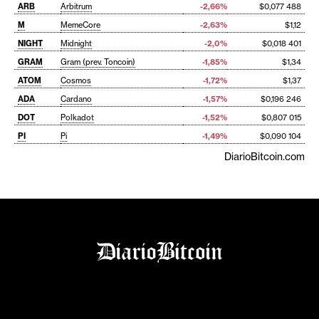
ARB
Arbitrum
-2,66%
$0,077 488
M
MemeCore
-2,63%
$1,12
NIGHT
Midnight
-2,0%
$0,018 401
GRAM
Gram (prev. Toncoin)
-1,85%
$1,34
ATOM
Cosmos
-1,72%
$1,37
ADA
Cardano
-1,57%
$0,196 246
DOT
Polkadot
-1,52%
$0,807 015
PI
Pi
-1,49%
$0,090 104
DiarioBitcoin.com