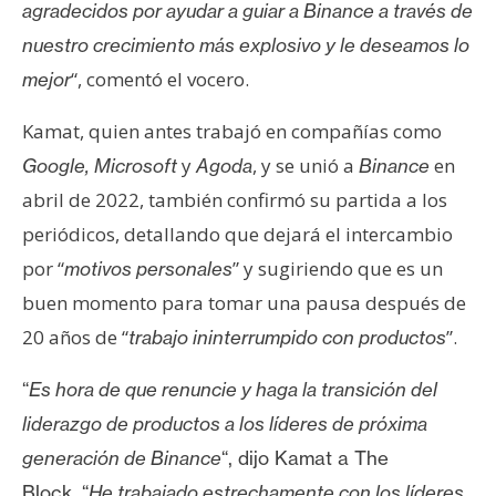
s
agradecidos por ayudar a guiar a Binance a través de
nuestro crecimiento más explosivo y le deseamos lo
“, comentó el vocero.
mejor
N
o
Kamat, quien antes trabajó en compañías como
t
y
, y se unió a
en
Google, Microsoft
Agoda
Binance
a
s
abril de 2022, también confirmó su partida a los
d
periódicos, detallando que dejará el intercambio
e
por “
” y sugiriendo que es un
motivos personales
P
buen momento para tomar una pausa después de
r
e
20 años de “
”.
trabajo ininterrumpido con productos
n
“
Es hora de que renuncie y haga la transición del
s
a
liderazgo de productos a los líderes de próxima
generación de Binance
“, dijo Kamat a The
Block.
“
He trabajado estrechamente con los líderes