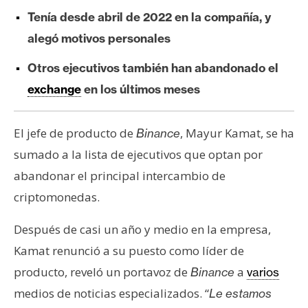
e
Tenía desde abril de 2022 en la compañía, y
r
alegó motivos personales
e
u
Otros ejecutivos también han abandonado el
m
exchange
en los últimos meses
I
El jefe de producto de
, Mayur Kamat, se ha
Binance
A
sumado a la lista de ejecutivos que optan por
abandonar el principal intercambio de
A
criptomonedas.
n
á
Después de casi un año y medio en la empresa,
l
Kamat renunció a su puesto como líder de
i
producto, reveló un portavoz de
a
Binance
varios
s
medios de noticias especializados. “
Le estamos
i