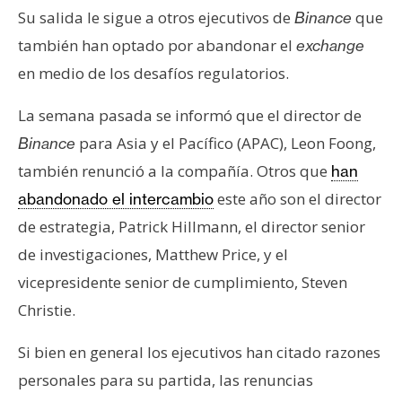
n
Su salida le sigue a otros ejecutivos de
que
Binance
t
también han optado por abandonar el
exchange
a
en medio de los desafíos regulatorios.
c
t
La semana pasada se informó que el director de
o
para Asia y el Pacífico (APAC), Leon Foong,
Binance
y
también renunció a la compañía. Otros que
P
han
u
este año son el director
abandonado el intercambio
b
de estrategia, Patrick Hillmann, el director senior
l
de investigaciones, Matthew Price, y el
i
vicepresidente senior de cumplimiento, Steven
c
i
Christie.
d
a
Si bien en general los ejecutivos han citado razones
d
personales para su partida, las renuncias