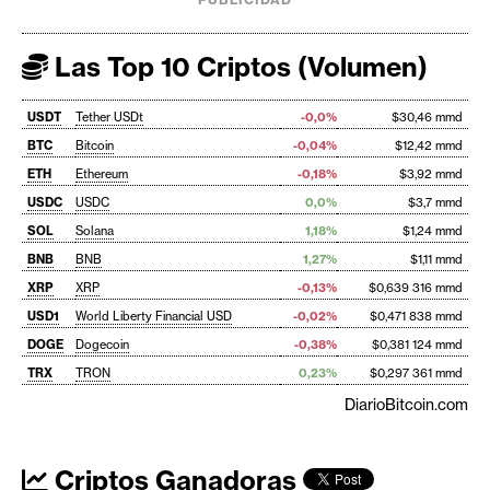
Las Top 10 Criptos (Volumen)
USDT
Tether USDt
-0,0%
$30,46 mmd
BTC
Bitcoin
-0,04%
$12,42 mmd
ETH
Ethereum
-0,18%
$3,92 mmd
USDC
USDC
0,0%
$3,7 mmd
SOL
Solana
1,18%
$1,24 mmd
BNB
BNB
1,27%
$1,11 mmd
XRP
XRP
-0,13%
$0,639 316 mmd
USD1
World Liberty Financial USD
-0,02%
$0,471 838 mmd
DOGE
Dogecoin
-0,38%
$0,381 124 mmd
TRX
TRON
0,23%
$0,297 361 mmd
DiarioBitcoin.com
Criptos Ganadoras