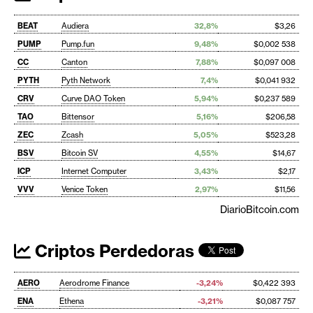
BEAT
Audiera
32,8%
$3,26
PUMP
Pump.fun
9,48%
$0,002 538
CC
Canton
7,88%
$0,097 008
PYTH
Pyth Network
7,4%
$0,041 932
CRV
Curve DAO Token
5,94%
$0,237 589
TAO
Bittensor
5,16%
$206,58
ZEC
Zcash
5,05%
$523,28
BSV
Bitcoin SV
4,55%
$14,67
ICP
Internet Computer
3,43%
$2,17
VVV
Venice Token
2,97%
$11,56
DiarioBitcoin.com
Criptos Perdedoras
AERO
Aerodrome Finance
-3,24%
$0,422 393
ENA
Ethena
-3,21%
$0,087 757