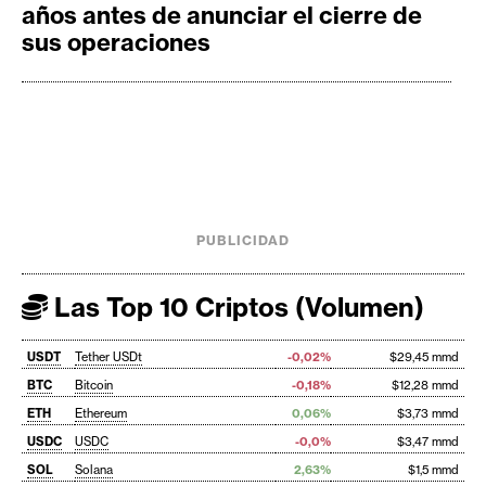
años antes de anunciar el cierre de
sus operaciones
PUBLICIDAD
Las Top 10 Criptos (Volumen)
USDT
Tether USDt
-0,02%
$29,45 mmd
BTC
Bitcoin
-0,18%
$12,28 mmd
ETH
Ethereum
0,06%
$3,73 mmd
USDC
USDC
-0,0%
$3,47 mmd
SOL
Solana
2,63%
$1,5 mmd