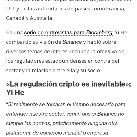
n
UU. y de las autoridades de países como Francia,
t
Canadá y Australia.
a
c
En una
, Yi He
serie de entrevistas para
Bloomberg
t
compartió su visión de
y habló sobre
Binance
o
y
diversos temas de interés, incluida la ofensiva de
P
los reguladores estadounidenses en contra del
u
sector y la relación entre ella y su socio.
b
l
«La regulación cripto es inevitable»:
i
Yi He
c
“
i
Si realmente se tomaran el tiempo necesario para
d
entender nuestro sector, verían que si Binance no
a
cumple las normas, prácticamente ninguna otra
d
plataforma de comercio mundial o empresa