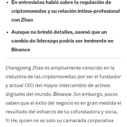
En entrevistas habló sobre la regulación de
e
criptomonedas y su relación íntima-profesional
r
e
con Zhao
u
Aunque no brindó detalles, asomó que un
m
cambio de liderazgo podría ser inminente en
Binance
I
A
Changpeng Zhao es ampliamente conocido en la
industria de las criptomonedas por ser el fundador
A
y actual CEO del mayor intercambio de activos
n
digitales del mundo:
. Sin embargo, pocos
á
Binance
l
saben que el éxito del negocio es en gran medida el
i
resultado del esfuerzo de su cofundadora y socia,
s
Yi He, quien no es solo su camarada corporativa
i