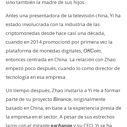
sino también la madre de sus hijos.
s
Antes una presentadora de la televisión china, Yi ha
N
estado involucrada con la industria de las
o
criptomonedas desde hace casi una década,
t
cuando en 2014 promocionó por primera vez la
a
s
plataforma de monedas digitales,
,
OKCoin
d
entonces centrada en China. La relación con Zhao
e
empezó poco después, cuando lo como director de
P
tecnología en esa empresa.
r
e
Un tiempo después, Zhao invitaría a Yi He a formar
n
parte de su proyecto
, originalmente
Binance
s
a
basado en China, en base a la experiencia previa de
la empresa en el sector. A pesar de sus estrechos
lazos con el gigante
y su CEO, Yi se ha
exchange