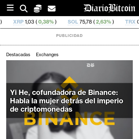
S
k
i
,38%
)
SOL
75,78 (
2,63%
)
TRX
0,329 423 (
0,55%
p
t
o
PUBLICIDAD
c
o
n
Destacadas
Exchanges
t
e
C
n
r
t
i
Yi He, cofundadora de Binance:
p
Habla la mujer detrás del imperio
t
de criptomonedas
o
M
e
r