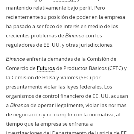
T
e
mantenido relativamente bajo perfil. Pero
m
recientemente su posición de poder en la empresa
a
ha pasado a ser foco de interés en medio de los
s
crecientes problemas de
con los
Binance
reguladores de EE. UU. y otras jurisdicciones.
R
e
enfrenta demandas de la Comisión de
Binance
c
Comercio de
de Productos Básicos (CFTC) y
Futuros
u
la Comisión de Bolsa y Valores (SEC) por
r
presuntamente violar las leyes federales. Los
s
o
organismos de control financiero de EE. UU. acusan
s
a
de operar ilegalmente, violar las normas
Binance
de negociación y no cumplir con la normativa, al
tiempo que la empresa se enfrenta a
C
o
investigaciones del Departamento de Justicia de EE.