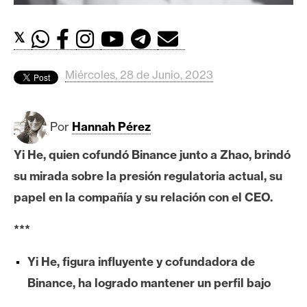
c
a
d
𝕏
o
s
Miércoles, 28 de Junio, 2023
B
Por
Hannah Pérez
i
t
Yi He, quien cofundó Binance junto a Zhao, brindó
c
su mirada sobre la presión regulatoria actual, su
o
papel en la compañía y su relación con el CEO.
i
n
***
Yi He, figura influyente y cofundadora de
E
Binance, ha logrado mantener un perfil bajo
t
h