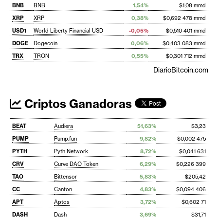
BNB
BNB
1,54%
$1,08 mmd
XRP
XRP
0,38%
$0,692 478 mmd
USD1
World Liberty Financial USD
-0,05%
$0,510 401 mmd
DOGE
Dogecoin
0,06%
$0,403 083 mmd
TRX
TRON
0,55%
$0,301 712 mmd
DiarioBitcoin.com
Criptos Ganadoras
BEAT
Audiera
51,63%
$3,23
PUMP
Pump.fun
9,82%
$0,002 475
PYTH
Pyth Network
8,72%
$0,041 631
CRV
Curve DAO Token
6,29%
$0,226 399
TAO
Bittensor
5,83%
$205,42
CC
Canton
4,83%
$0,094 406
APT
Aptos
3,72%
$0,602 71
DASH
Dash
3,69%
$31,71