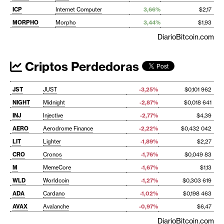
ICP
Internet Computer
3,66%
$2,17
MORPHO
Morpho
3,44%
$1,93
DiarioBitcoin.com
Criptos Perdedoras
JST
JUST
-3,25%
$0,101 962
NIGHT
Midnight
-2,87%
$0,018 641
INJ
Injective
-2,77%
$4,39
AERO
Aerodrome Finance
-2,22%
$0,432 042
LIT
Lighter
-1,89%
$2,27
CRO
Cronos
-1,76%
$0,049 83
M
MemeCore
-1,67%
$1,13
WLD
Worldcoin
-1,27%
$0,303 619
ADA
Cardano
-1,02%
$0,198 463
AVAX
Avalanche
-0,97%
$6,47
DiarioBitcoin.com