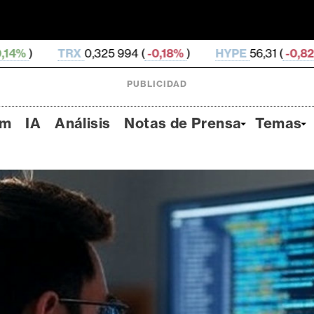
25 994 (
-0,18%
)
HYPE
56,31 (
-0,82%
)
DOGE
0,06
PUBLICIDAD
um
IA
Análisis
Notas de Prensa
Temas