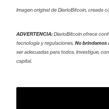
i
c
Imagen original de DiarioBitcoin, creada con
i
d
a
ADVERTENCIA:
DiarioBitcoin ofrece cont
d
tecnología y regulaciones.
No brindamos 
ser adecuadas para todos. Investigue, consu
capital.