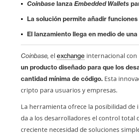
Coinbase
lanza
Embedded Wallets
par
i
s
La solución permite añadir funciones 
i
s
El lanzamiento llega en medio de una 
N
el
internacional con 
Coinbase,
exchange
o
un producto diseñado para que los desa
t
a
Esta innova
cantidad mínima de código.
s
cripto para usuarios y empresas.
d
e
La herramienta ofrece la posibilidad d
P
da a los desarrolladores el control total 
r
e
creciente necesidad de soluciones simpl
n