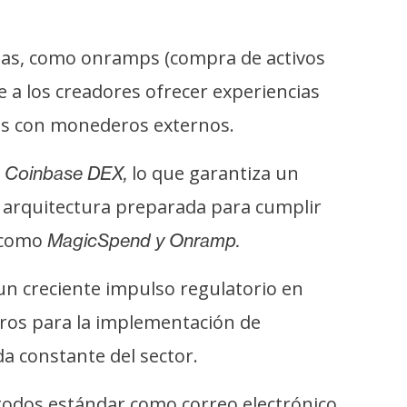
zadas, como onramps (compra de activos
e a los creadores ofrecer experiencias
os con monederos externos.
e
lo que garantiza un
Coinbase DEX,
a arquitectura preparada para cumplir
como
MagicSpend y Onramp.
un creciente impulso regulatorio en
aros para la implementación de
a constante del sector.
todos estándar como correo electrónico,