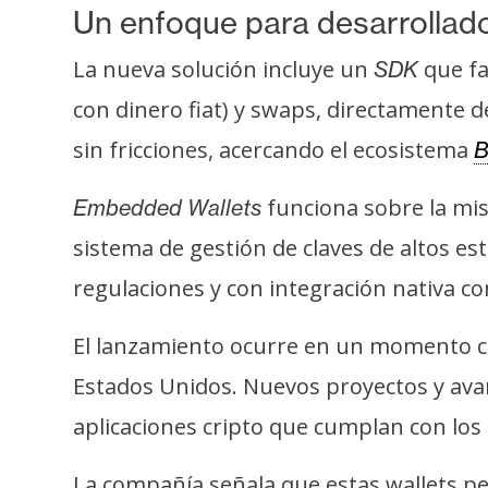
s
Un enfoque para desarrollad
a
La nueva solución incluye un
que fa
SDK
con dinero fiat) y swaps, directamente d
T
sin fricciones, acercando el ecosistema
B
e
m
funciona sobre la mis
Embedded Wallets
a
s
sistema de gestión de claves de altos 
regulaciones y con integración nativa c
R
El lanzamiento ocurre en un momento cl
e
c
Estados Unidos. Nuevos proyectos y ava
u
aplicaciones cripto que cumplan con los 
r
s
La compañía señala que estas wallets p