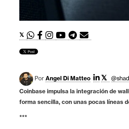
t
h
e
r
𝕏
e
u
m
I
𝕏
Por
Angel Di Matteo
@shad
A
Coinbase impulsa la integración de wall
A
forma sencilla, con unas pocas líneas d
n
á
***
l