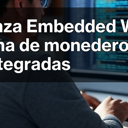
nza Embedded W
ma de monedero
ntegradas