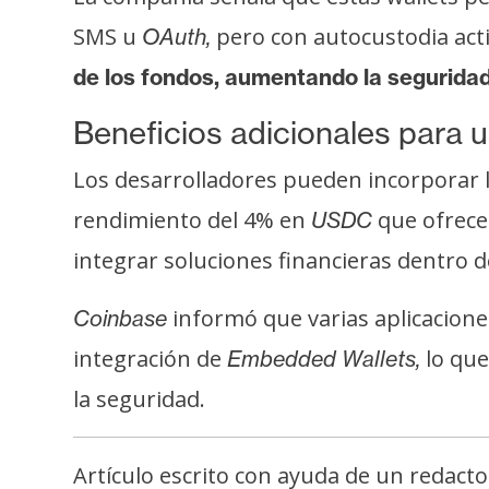
o
SMS u
pero con autocustodia act
s
OAuth,
de los fondos, aumentando la seguridad 
C
Beneficios adicionales para 
o
n
Los desarrolladores pueden incorporar la
t
rendimiento del 4% en
que ofrece
USDC
a
integrar soluciones financieras dentro 
c
t
informó que varias aplicacion
Coinbase
o
y
integración de
lo que
Embedded Wallets,
P
la seguridad.
u
b
l
Artículo escrito con ayuda de un redacto