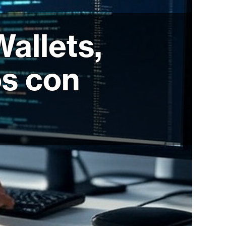
allets,
s con