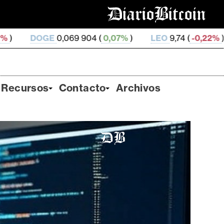
9 904 (
0,07%
)
LEO
9,74 (
-0,22%
)
ZEC
508,4 (
-1
Recursos
Contacto
Archivos