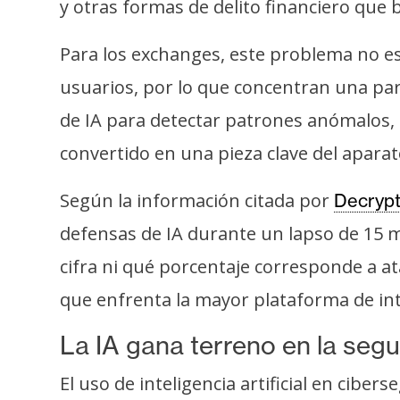
o
y otras formas de delito financiero que 
s
Para los exchanges, este problema no e
usuarios, por lo que concentran una par
C
o
de IA para detectar patrones anómalos, 
n
convertido en una pieza clave del aparat
t
a
Según la información citada por
Decryp
c
defensas de IA durante un lapso de 15 
t
o
cifra ni qué porcentaje corresponde a ata
y
que enfrenta la mayor plataforma de in
P
u
La IA gana terreno en la segu
b
l
El uso de inteligencia artificial en cib