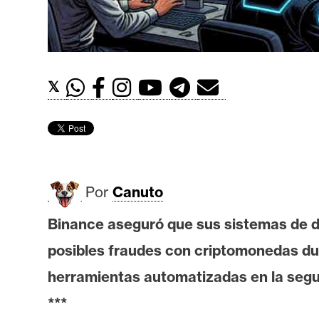
t
h
e
r
𝕏
e
u
m
I
Por
Canuto
A
Binance aseguró que sus sistemas de de
posibles fraudes con criptomonedas dur
A
n
herramientas automatizadas en la segur
á
***
l