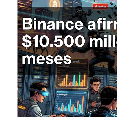
r
c
a
Binance afi
d
o
$10.500 mill
s
meses
B
i
t
c
o
i
n
E