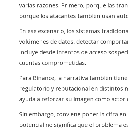
i
varias razones. Primero, porque las tra
c
porque los atacantes también usan auto
i
d
En ese escenario, los sistemas tradicion
a
d
volúmenes de datos, detectar comportam
incluye desde intentos de acceso sospe
cuentas comprometidas.
Para Binance, la narrativa también tien
regulatorio y reputacional en distintos
ayuda a reforzar su imagen como actor c
Sin embargo, conviene poner la cifra en
potencial no significa que el problema e