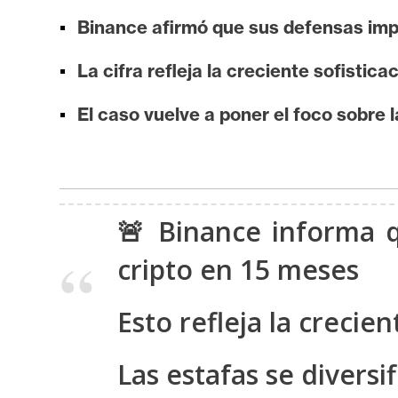
i
Binance afirmó que sus defensas imp
s
i
La cifra refleja la creciente sofisti
s
El caso vuelve a poner el foco sobre la
N
o
t
a
🚨 Binance informa 
s
cripto en 15 meses
d
e
P
Esto refleja la creci
r
e
Las estafas se divers
n