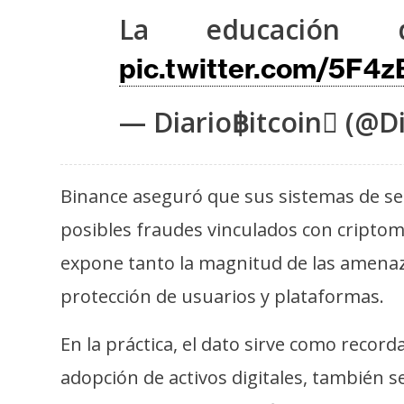
s
La educación d
a
pic.twitter.com/5F4
T
— Diario฿itcoin (@Di
e
m
a
Binance aseguró que sus sistemas de seg
s
posibles fraudes vinculados con criptom
expone tanto la magnitud de las amenaza
R
e
protección de usuarios y plataformas.
c
u
En la práctica, el dato sirve como recor
r
adopción de activos digitales, también se
s