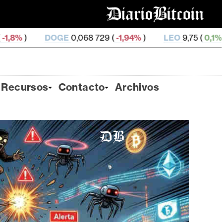
0,068 729 (
-1,94%
)
LEO
9,75 (
0,1%
)
ZEC
493,91 (
Recursos
Contacto
Archivos