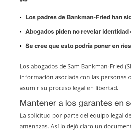
***
i
s
Los padres de Bankman-Fried han si
i
s
Abogados piden no revelar identidad d
Se cree que esto podría poner en ries
N
o
t
Los abogados de Sam Bankman-Fried (SBF) 
a
información asociada con las personas qu
s
d
asumir su proceso legal en libertad.
e
Mantener a los garantes en 
P
r
La solicitud por parte del equipo legal 
e
amenazas. Así lo dejó claro un document
n