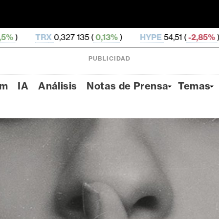
27 135 (
0,13%
)
HYPE
54,51 (
-2,85%
)
DOGE
0,069
PUBLICIDAD
um
IA
Análisis
Notas de Prensa
Temas