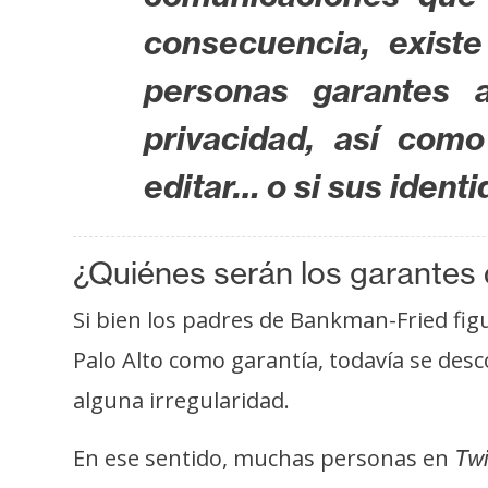
o
s
consecuencia, exist
personas garantes a
C
privacidad, así com
o
n
editar… o si sus iden
t
a
c
¿Quiénes serán los garantes 
t
Si bien los padres de Bankman-Fried fig
o
y
Palo Alto como garantía, todavía se des
P
alguna irregularidad.
u
b
En ese sentido, muchas personas en
Twi
l