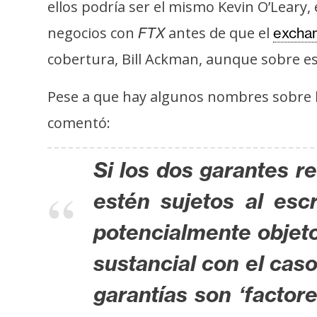
i
ellos podría ser el mismo Kevin O’Leary
c
negocios con
antes de que el
FTX
excha
i
cobertura, Bill Ackman, aunque sobre e
d
a
Pese a que hay algunos nombres sobre l
d
comentó:
Si los dos garantes r
estén sujetos al es
potencialmente objeto
sustancial con el caso
garantías son ‘factor