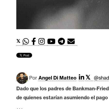
t
h
e
r
e
u
𝕏
m
I
A
𝕏
Por
Angel Di Matteo
@shad
A
Dado que los padres de Bankman-Fried 
n
de quienes estarían asumiendo el pago d
á
l