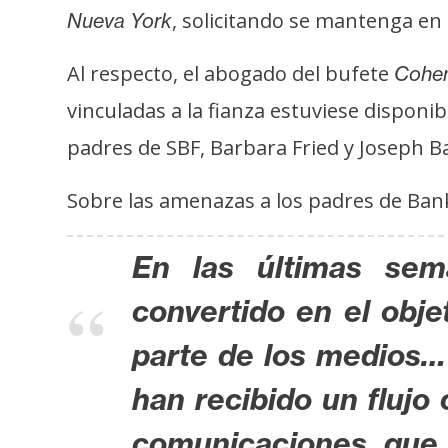
s
, solicitando se mantenga en 
Nueva York
a
Al respecto, el abogado del bufete
Cohen
vinculadas a la fianza estuviese disponib
T
e
padres de SBF, Barbara Fried y Joseph 
m
a
Sobre las amenazas a los padres de Ba
s
En las últimas sem
R
convertido en el obje
e
c
parte de los medios… 
u
han recibido un flujo
r
s
comunicaciones que 