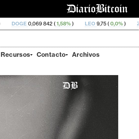
 842 (
1,58%
)
LEO
9,75 (
0,0%
)
ZEC
513,76 (
4,25
Recursos
Contacto
Archivos