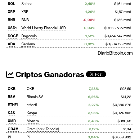
SOL
Solana
2,49%
$1,64 mmd
XRP
XRP
1,26%
$1,57 mmd
BNB
BNB
-0,08%
$1,36 mmd
USD1
World Liberty Financial USD
0,04%
$0,666 535 mmd
DOGE
Dogecoin
1,52%
$0,454 547 mmd
ADA
Cardano
0,82%
$0,384 118 mmd
DiarioBitcoin.com
Criptos Ganadoras
OKB
OKB
7,28%
$93,59
BSV
Bitcoin SV
6,26%
$14,22
ETHFI
ether.fi
5,27%
$0,380 276
KAS
Kaspa
3,95%
$0,026 502
XMR
Monero
3,43%
$380,68
GRAM
Gram (prev. Toncoin)
3,12%
$1,34
PI
Pi
3,04%
$0,089 992