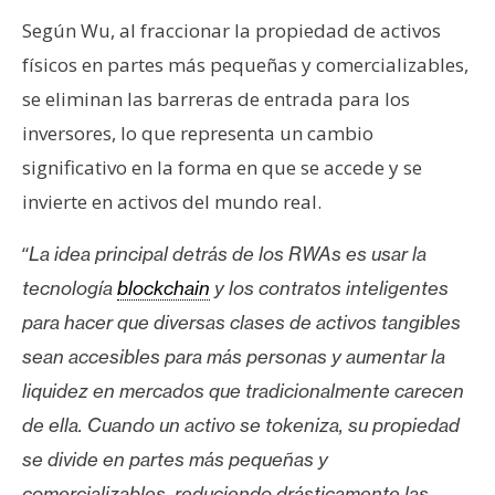
T
e
Según Wu, al fraccionar la propiedad de activos
m
físicos en partes más pequeñas y comercializables,
a
se eliminan las barreras de entrada para los
s
inversores, lo que representa un cambio
significativo en la forma en que se accede y se
R
invierte en activos del mundo real.
e
c
“
La idea principal detrás de los RWAs es usar la
u
tecnología
blockchain
y los contratos inteligentes
r
para hacer que diversas clases de activos tangibles
s
o
sean accesibles para más personas y aumentar la
s
liquidez en mercados que tradicionalmente carecen
de ella. Cuando un activo se tokeniza, su propiedad
C
se divide en partes más pequeñas y
o
comercializables, reduciendo drásticamente las