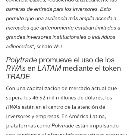
n
barreras de entrada para los inversores. Esto
t
permite que una audiencia más amplia acceda a
a
c
mercados que anteriormente estaban limitados a
t
grandes inversores institucionales o individuos
o
”, señaló WU.
adinerados
y
P
Polytrade
promueve el uso de los
u
RWAs
en
LATAM
mediante el token
b
TRADE
l
i
Con una capitalización de mercado actual que
c
supera los 46.52 mil millones de dólares, los
i
están en el centro de la atención de
RWAs
d
inversores y empresas. En América Latina,
a
d
plataformas como
están impulsando
Polytrade
esta tendencia al ofrecer infraestructuras seguras y