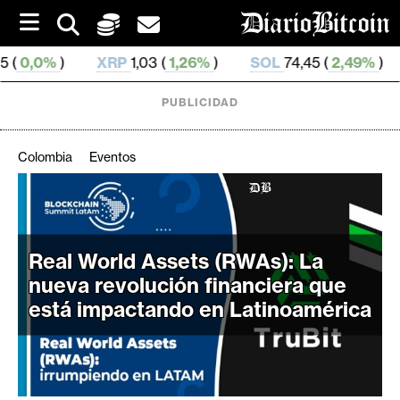
S
k
i
XRP
1,03 (
1,26%
)
SOL
74,45 (
2,49%
)
TRX
0,327 6
p
t
o
PUBLICIDAD
c
o
n
Colombia
Eventos
t
e
C
n
r
t
i
Real World Assets (RWAs): La
p
nueva revolución financiera que
t
está impactando en Latinoamérica
o
M
e
r