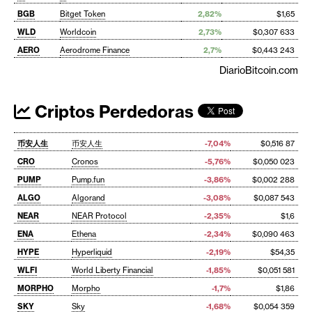
BGB
Bitget Token
2,82%
$1,65
WLD
Worldcoin
2,73%
$0,307 633
AERO
Aerodrome Finance
2,7%
$0,443 243
DiarioBitcoin.com
Criptos Perdedoras
币安人生
币安人生
-7,04%
$0,516 87
CRO
Cronos
-5,76%
$0,050 023
PUMP
Pump.fun
-3,86%
$0,002 288
ALGO
Algorand
-3,08%
$0,087 543
NEAR
NEAR Protocol
-2,35%
$1,6
ENA
Ethena
-2,34%
$0,090 463
HYPE
Hyperliquid
-2,19%
$54,35
WLFI
World Liberty Financial
-1,85%
$0,051 581
MORPHO
Morpho
-1,7%
$1,86
SKY
Sky
-1,68%
$0,054 359