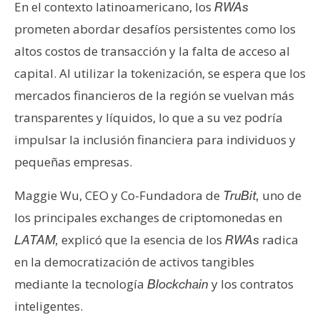
s
En el contexto latinoamericano, los
RWAs
prometen abordar desafíos persistentes como los
altos costos de transacción y la falta de acceso al
N
capital. Al utilizar la tokenización, se espera que los
o
t
mercados financieros de la región se vuelvan más
a
transparentes y líquidos, lo que a su vez podría
s
impulsar la inclusión financiera para individuos y
d
pequeñas empresas.
e
P
Maggie Wu, CEO y Co-Fundadora de
uno de
TruBit,
r
e
los principales exchanges de criptomonedas en
n
explicó que la esencia de los
radica
LATAM,
RWAs
s
en la democratización de activos tangibles
a
mediante la tecnología
y los contratos
Blockchain
inteligentes.