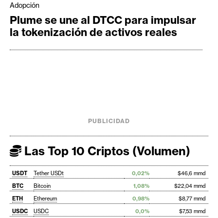
Adopción
Plume se une al DTCC para impulsar
la tokenización de activos reales
PUBLICIDAD
Las Top 10 Criptos (Volumen)
USDT
Tether USDt
0,02%
$46,6 mmd
BTC
Bitcoin
1,08%
$22,04 mmd
ETH
Ethereum
0,98%
$8,77 mmd
USDC
USDC
0,0%
$7,53 mmd