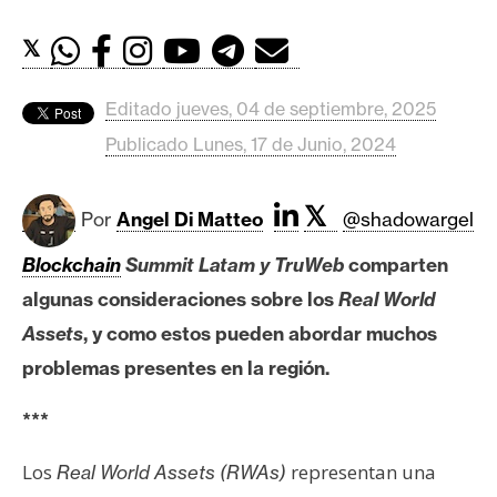
c
a
𝕏
d
o
Editado jueves, 04 de septiembre, 2025
s
Publicado Lunes, 17 de Junio, 2024
B
𝕏
i
Por
Angel Di Matteo
@shadowargel
t
Blockchain
Summit Latam y TruWeb
comparten
c
algunas consideraciones sobre los
Real World
o
i
Assets
, y como estos pueden abordar muchos
n
problemas presentes en la región.
***
E
t
Los
representan una
Real World Assets (RWAs)
h