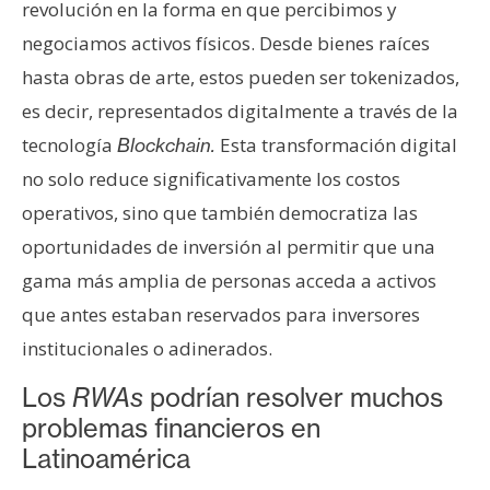
revolución en la forma en que percibimos y
e
negociamos activos físicos. Desde bienes raíces
r
e
hasta obras de arte, estos pueden ser tokenizados,
u
es decir, representados digitalmente a través de la
m
tecnología
Esta transformación digital
Blockchain.
no solo reduce significativamente los costos
I
operativos, sino que también democratiza las
A
oportunidades de inversión al permitir que una
gama más amplia de personas acceda a activos
A
que antes estaban reservados para inversores
n
institucionales o adinerados.
á
l
Los
RWAs
podrían resolver muchos
i
problemas financieros en
s
Latinoamérica
i