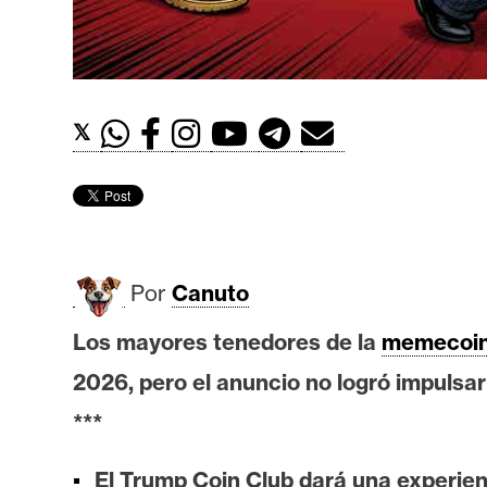
t
h
e
r
𝕏
e
u
m
I
Por
Canuto
A
Los mayores tenedores de la
memecoi
2026, pero el anuncio no logró impulsar
A
n
***
á
l
El Trump Coin Club dará una experien