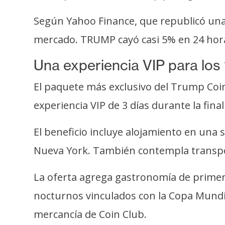
s
Según Yahoo Finance, que republicó una 
a
mercado. TRUMP cayó casi 5% en 24 horas
T
Una experiencia VIP para lo
e
m
El paquete más exclusivo del Trump Coi
a
experiencia VIP de 3 días durante la fina
s
El beneficio incluye alojamiento en una s
R
Nueva York. También contempla transpor
e
c
La oferta agrega gastronomía de primer n
u
nocturnos vinculados con la Copa Mundi
r
mercancía de Coin Club.
s