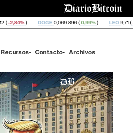
DOGE
0,069 896 (
0,99%
)
LEO
9,71 (
-0,32%
)
ZE
Recursos
Contacto
Archivos