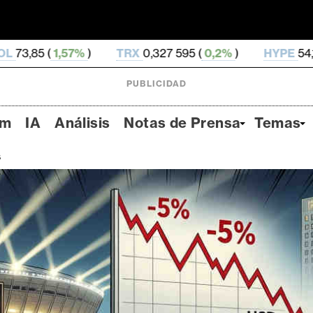
TRX
0,327 595 (
0,2%
)
HYPE
54,12 (
-2,84%
)
PUBLICIDAD
um
IA
Análisis
Notas de Prensa
Temas
s