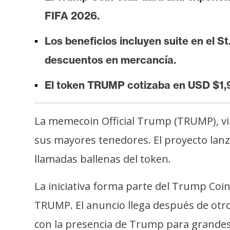
i
FIFA 2026.
s
i
Los beneficios incluyen suite en el St
s
descuentos en mercancía.
N
El token TRUMP cotizaba en USD $1,96
o
t
La memecoin Official Trump (TRUMP), vi
a
sus mayores tenedores. El proyecto lanzó 
s
d
llamadas ballenas del token.
e
P
La iniciativa forma parte del Trump Coin
r
TRUMP. El anuncio llega después de otro
e
n
con la presencia de Trump para grandes