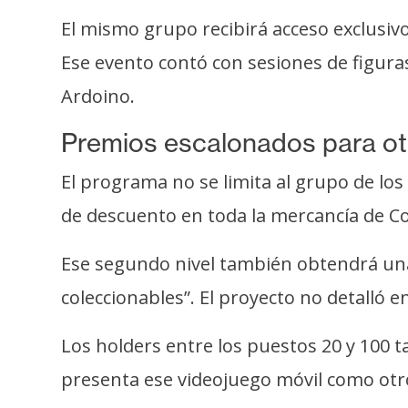
o
El mismo grupo recibirá acceso exclusivo
s
Ese evento contó con sesiones de figur
C
Ardoino.
o
Premios escalonados para o
n
t
El programa no se limita al grupo de lo
a
de descuento en toda la mercancía de Co
c
t
Ese segundo nivel también obtendrá una
o
y
coleccionables”. El proyecto no detalló e
P
u
Los holders entre los puestos 20 y 100 
b
presenta ese videojuego móvil como otr
l