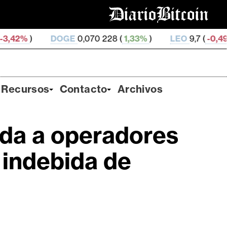
DOGE
0,070 228 (
1,33%
)
LEO
9,7 (
-0,49%
)
ZEC
5
Recursos
Contacto
Archivos
da a operadores
 indebida de