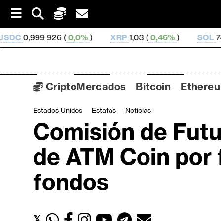
S
k
i
6 (
0,0%
)
XRP
1,03 (
0,46%
)
SOL
74,81 (
2,52%
)
p
t
o
c
o
CriptoMercados
Bitcoin
Ethere
n
t
Estados Unidos
Estafas
Noticias
C
e
Comisión de Fut
n
r
t
i
de ATM Coin por 
p
t
fondos
o
M
e
𝕏