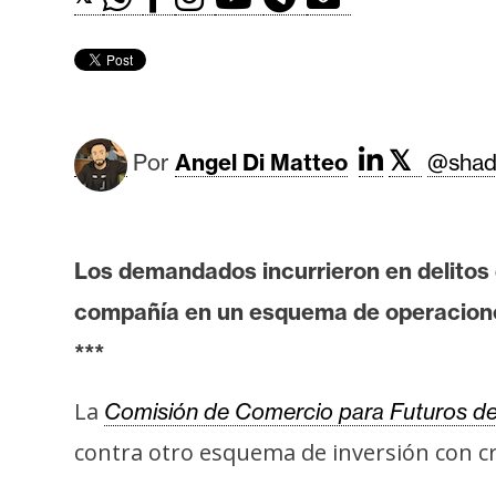
r
c
a
d
o
s
𝕏
Por
Angel Di Matteo
@shad
B
i
Los demandados incurrieron en delitos 
t
compañía en un esquema de operacione
c
o
***
i
n
La
Comisión de Comercio para Futuros d
contra otro esquema de inversión con cr
E