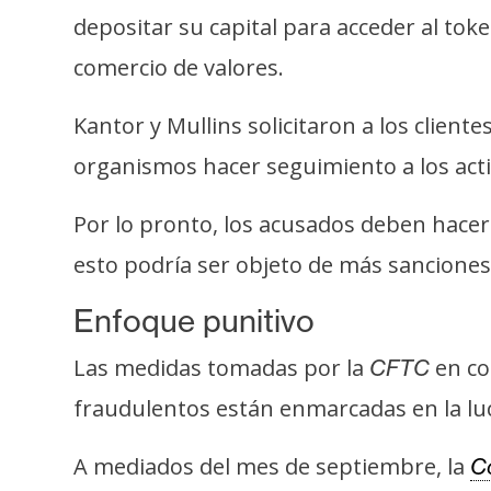
i
depositar su capital para acceder al tok
s
comercio de valores.
i
s
Kantor y Mullins solicitaron a los cliente
organismos hacer seguimiento a los acti
N
o
Por lo pronto, los acusados deben hacer 
t
esto podría ser objeto de más sanciones
a
s
Enfoque punitivo
d
e
Las medidas tomadas por la
en co
CFTC
P
fraudulentos están enmarcadas en la luc
r
e
A mediados del mes de septiembre, la
C
n