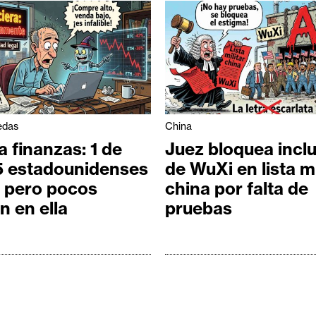
edas
China
a finanzas: 1 de
Juez bloquea incl
5 estadounidenses
de WuXi en lista mi
, pero pocos
china por falta de
n en ella
pruebas