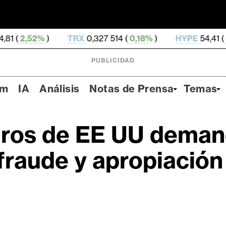
TRX
0,327 514 (
0,18%
)
HYPE
54,41 (
-3,42%
)
PUBLICIDAD
um
IA
Análisis
Notas de Prensa
Temas
uros de EE UU deman
fraude y apropiación