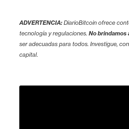
o
s
ADVERTENCIA:
DiarioBitcoin ofrece cont
C
tecnología y regulaciones.
No brindamos 
o
ser adecuadas para todos. Investigue, consu
n
t
capital.
a
c
t
o
y
P
u
b
l