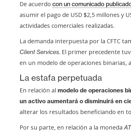
De acuerdo
con un comunicado publicado
t
h
asumir el pago de USD $2,5 millones y US
e
actividades comerciales realizadas.
r
e
La demanda interpuesta por la CFTC tam
u
El primer precedente tuvo
Client Services.
m
en un modelo de operaciones binarias, a
I
La estafa perpetuada
A
En relación al
modelo de operaciones bina
un activo aumentará o disminuirá en c
A
n
alterar los resultados beneficiando en
á
l
Por su parte, en relación a la moneda
AT