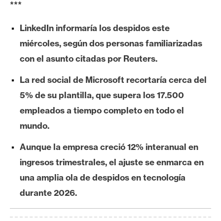
***
e
r
LinkedIn informaría los despidos este
e
miércoles, según dos personas familiarizadas
u
m
con el asunto citadas por Reuters.
La red social de Microsoft recortaría cerca del
I
5% de su plantilla, que supera los 17.500
A
empleados a tiempo completo en todo el
mundo.
A
Aunque la empresa creció 12% interanual en
n
ingresos trimestrales, el ajuste se enmarca en
á
l
una amplia ola de despidos en tecnología
i
durante 2026.
s
i