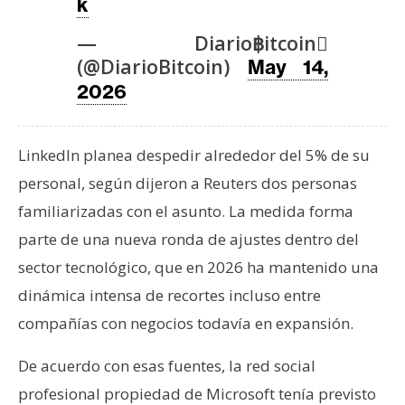
T
k
e
— Diario฿itcoin
m
(@DiarioBitcoin)
May 14,
a
2026
s
R
LinkedIn planea despedir alrededor del 5% de su
e
personal, según dijeron a Reuters dos personas
c
familiarizadas con el asunto. La medida forma
u
parte de una nueva ronda de ajustes dentro del
r
s
sector tecnológico, que en 2026 ha mantenido una
o
dinámica intensa de recortes incluso entre
s
compañías con negocios todavía en expansión.
De acuerdo con esas fuentes, la red social
C
profesional propiedad de Microsoft tenía previsto
o