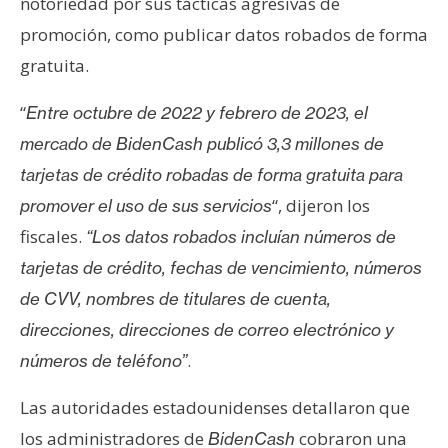
T
notoriedad por sus tácticas agresivas de
e
promoción, como publicar datos robados de forma
m
gratuita.
a
s
“
Entre octubre de 2022 y febrero de 2023, el
mercado de BidenCash publicó 3,3 millones de
R
tarjetas de crédito robadas de forma gratuita para
e
“, dijeron los
promover el uso de sus servicios
c
fiscales.
“Los datos robados incluían números de
u
tarjetas de crédito, fechas de vencimiento, números
r
s
de CVV, nombres de titulares de cuenta,
o
direcciones, direcciones de correo electrónico y
s
.
números de teléfono”
Las autoridades estadounidenses detallaron que
C
los administradores de
cobraron una
o
BidenCash