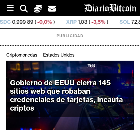
S
k
i
 (
-0,0%
)
XRP
1,03 (
-3,5%
)
SOL
72,84 (
-2,07%
)
p
t
o
PUBLICIDAD
c
o
n
Criptomonedas
Estados Unidos
t
e
C
n
r
t
Gobierno de EEUU cierra 145
i
sitios web que robaban
p
credenciales de tarjetas, incauta
t
criptos
o
M
e
r