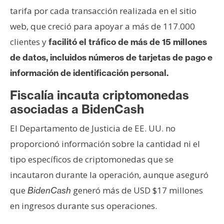
n
tarifa por cada transacción realizada en el sitio
t
web, que creció para apoyar a más de 117.000
a
clientes y
facilitó el tráfico de más de 15 millones
c
de datos, incluidos números de tarjetas de pago e
t
o
información de identificación personal.
y
Fiscalía incauta criptomonedas
P
asociadas a BidenCash
u
b
El Departamento de Justicia de EE. UU. no
l
proporcionó información sobre la cantidad ni el
i
c
tipo específicos de criptomonedas que se
i
incautaron durante la operación, aunque aseguró
d
que
generó más de USD $17 millones
BidenCash
a
en ingresos durante sus operaciones.
d