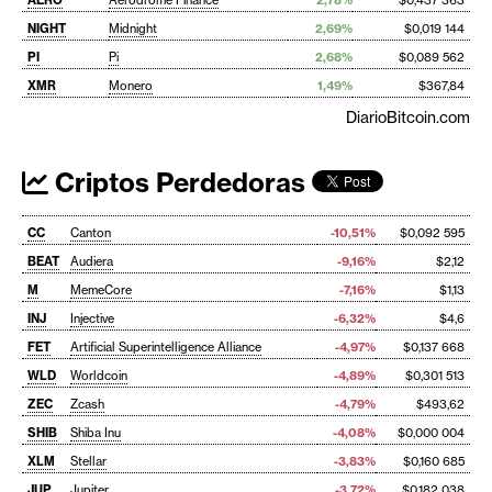
AERO
Aerodrome Finance
2,78%
$0,437 363
NIGHT
Midnight
2,69%
$0,019 144
PI
Pi
2,68%
$0,089 562
XMR
Monero
1,49%
$367,84
DiarioBitcoin.com
Criptos Perdedoras
CC
Canton
-10,51%
$0,092 595
BEAT
Audiera
-9,16%
$2,12
M
MemeCore
-7,16%
$1,13
INJ
Injective
-6,32%
$4,6
FET
Artificial Superintelligence Alliance
-4,97%
$0,137 668
WLD
Worldcoin
-4,89%
$0,301 513
ZEC
Zcash
-4,79%
$493,62
SHIB
Shiba Inu
-4,08%
$0,000 004
XLM
Stellar
-3,83%
$0,160 685
JUP
Jupiter
-3,72%
$0,182 038