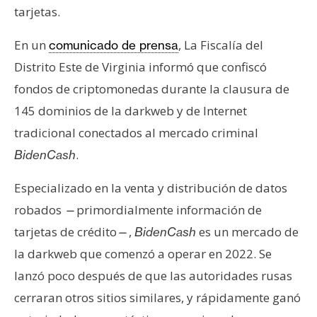
s
tarjetas.
En un
, La Fiscalía del
comunicado de prensa
N
Distrito Este de Virginia informó que confiscó
o
fondos de criptomonedas durante la clausura de
t
a
145 dominios de la darkweb y de Internet
s
tradicional conectados al mercado criminal
d
.
BidenCash
e
P
Especializado en la venta y distribución de datos
r
robados
primordialmente información de
—
e
tarjetas de crédito
,
es un mercado de
—
BidenCash
n
s
la darkweb que comenzó a operar en 2022. Se
a
lanzó poco después de que las autoridades rusas
cerraran otros sitios similares, y rápidamente ganó