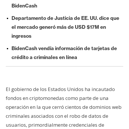
e
BidenCash
r
Departamento de Justicia de EE. UU. dice que
e
u
el mercado generó más de USD $17M en
m
ingresos
BidenCash vendía información de tarjetas de
I
crédito a criminales en línea
A
A
n
El gobierno de los Estados Unidos ha incautado
á
fondos en criptomonedas como parte de una
l
operación en la que cerró cientos de dominios web
i
criminales asociados con el robo de datos de
s
i
usuarios, primordialmente credenciales de