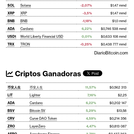
SOL
Solana
-2,07%
$1,47 mmd
XRP
XRP
-3,5%
$1,47 mmd
BNB
BNB
-1,18%
$1,0 mmd
ADA
Cardano
6,22%
$0,746 538 mmd
USD1
World Liberty Financial USD
0,01%
$0,633 108 mmd
TRX
TRON
-0,25%
$0,438 777 mmd
DiarioBitcoin.com
Criptos Ganadoras
币安人生
币安人生
11,57%
$0,562 313
LIT
Lighter
7,16%
$2,25
ADA
Cardano
6,22%
$0,202 147
BSV
Bitcoin SV
5,29%
$13,58
CRV
Curve DAO Token
4,59%
$0,214 356
ZRO
LayerZero
4,47%
$0,813 087