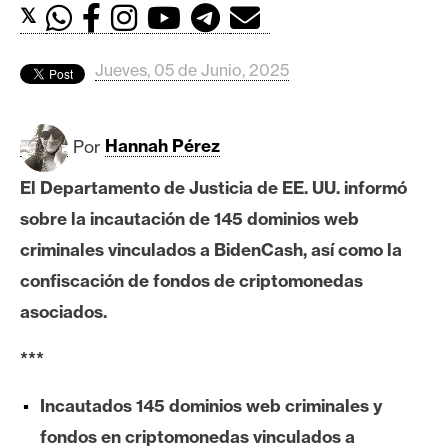
c
𝕏
a
d
Jueves, 05 de Junio, 2025
o
s
Por
Hannah Pérez
B
El Departamento de Justicia de EE. UU. informó
i
sobre la incautación de 145 dominios web
t
c
criminales vinculados a BidenCash, así como la
o
confiscación de fondos de criptomonedas
i
asociados.
n
***
E
Incautados 145 dominios web criminales y
t
fondos en criptomonedas vinculados a
h