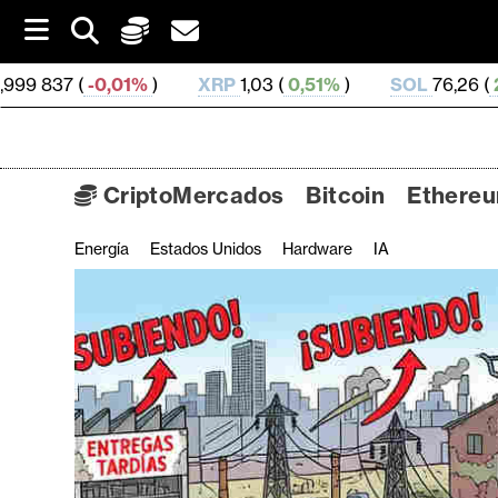
S
k
i
%
)
XRP
1,03 (
0,51%
)
SOL
76,26 (
2,09%
)
TRX
p
t
o
c
o
CriptoMercados
Bitcoin
Ethere
n
t
Energía
Estados Unidos
Hardware
IA
C
e
n
r
t
i
p
t
o
M
e