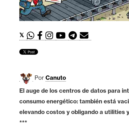
t
h
e
r
𝕏
e
u
m
I
Por
Canuto
A
El auge de los centros de datos para int
consumo energético: también está vaci
A
n
elevando costos y obligando a utilities
á
***
l