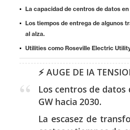
i
La capacidad de centros de datos en
s
i
Los tiempos de entrega de algunos tr
s
al alza.
N
Utilities como Roseville Electric Util
o
t
⚡️ AUGE DE IA TENSI
a
s
Los centros de datos
d
e
GW hacia 2030.
P
r
La escasez de trans
e
n