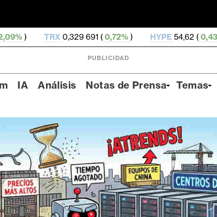
0,329 691 (
0,72%
)
HYPE
54,62 (
0,43%
)
DOGE
0,
PUBLICIDAD
um
IA
Análisis
Notas de Prensa
Temas