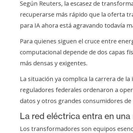
o
Según Reuters, la escasez de transform
s
recuperarse más rápido que la oferta tra
para IA ahora está agravando todavía m
C
o
Para quienes siguen el cruce entre energí
n
computacional depende de dos capas física
t
más densas y exigentes.
a
c
La situación ya complica la carrera de la
t
o
reguladores federales ordenaron a oper
y
datos y otros grandes consumidores de 
P
u
La red eléctrica entra en una
b
l
Los transformadores son equipos esencial