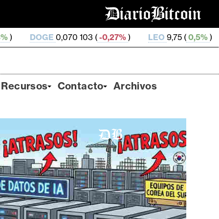
070 103 (
-0,27%
)
LEO
9,75 (
0,5%
)
ZEC
509,47 (
Recursos
Contacto
Archivos