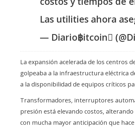
costos y tiempos de e
s
a
Las utilities ahora a
T
— Diario฿itcoin (@Di
e
m
a
La expansión acelerada de los centros de
s
golpeaba a la infraestructura eléctrica
a la disponibilidad de equipos críticos pa
R
e
Transformadores, interruptores automát
c
presión está elevando costos, alterando
u
r
con mucha mayor anticipación que hace
s