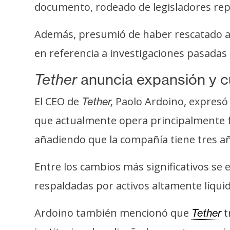
o
documento, rodeado de legisladores repu
s
Además, presumió de haber rescatado al 
en referencia a investigaciones pasad
C
o
Tether
anuncia expansión y c
n
t
El CEO de
Paolo Ardoino, expresó 
Tether,
a
que actualmente opera principalmente f
c
t
añadiendo que la compañía tiene tres añ
o
y
Entre los cambios más significativos se 
P
respaldadas por activos altamente líqui
u
b
Ardoino también mencionó que
t
Tether
l