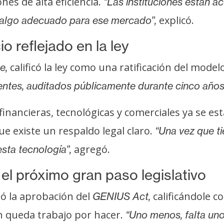
nes de alta eficiencia.
“Las instituciones están 
explicó.
r algo adecuado para ese mercado”,
o reflejado en la ley
calificó la ley como una ratificación del mode
e,
entes, auditados públicamente durante cinco años
financieras, tecnológicas y comerciales ya se e
e existe un respaldo legal claro.
“Una vez que ti
agregó.
sta tecnología”,
l próximo gran paso legislativo
ó la aprobación del
calificándole c
GENIUS Act,
n queda trabajo por hacer.
“Uno menos, falta uno