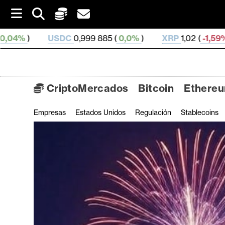
S
k
i
9 885 (
0,0%
)
XRP
1,02 (
-1,59%
)
SOL
72,63 (
-1,0
p
t
o
c
o
CriptoMercados
Bitcoin
Ethere
n
t
Empresas
Estados Unidos
Regulación
Stablecoins
C
e
n
r
t
i
p
t
o
M
e