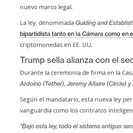
s
nuevo marco legal.
a
La ley, denominada
Guiding and Establish
T
bipartidista tanto en la
Cámara
como en 
e
criptomonedas en EE. UU.
m
a
Trump sella alianza con el sec
s
Durante la ceremonia de firma en la Casa
Ardoino (Tether), Jeremy Allaire (Circle) y
R
e
Según el mandatario, esta nueva ley per
c
vanguardia como los contratos inteligent
u
r
“Bajo esta ley, todo el sistema antiguo será
s