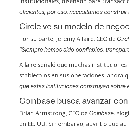
institucionales, diseñado para transaccio
i
c
eficientes; por eso, necesitamos construi
i
Circle ve su modelo de negoci
d
a
Por su parte, Jeremy Allaire, CEO de
Circl
d
“Siempre hemos sido confiables, transpar
Allaire señaló que muchas instituciones 
stablecoins en sus operaciones, ahora qu
que estas instituciones construyan sobre e
Coinbase busca avanzar con e
Brian Armstrong, CEO de
elogi
Coinbase,
en EE. UU. Sin embargo, advirtió que aú