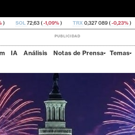
9%
)
TRX
0,327 089 (
-0,23%
)
HYPE
55,66 (
-0,82
PUBLICIDAD
um
IA
Análisis
Notas de Prensa
Temas