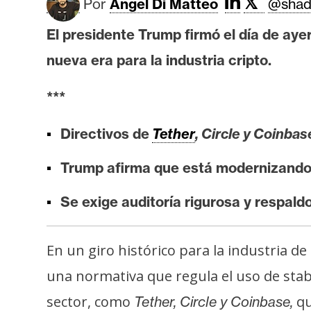
𝕏
Por
Angel Di Matteo
@shad
i
s
El presidente Trump firmó el día de ayer 
i
nueva era para la industria cripto.
s
***
N
o
Directivos de
Tether
, Circle y Coinbas
t
Trump afirma que está modernizando e
a
s
Se exige auditoría rigurosa y respaldo
d
e
P
En un giro histórico para la industria 
r
una normativa que regula el uso de stabl
e
sector, como
qu
n
Tether, Circle y Coinbase,