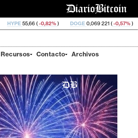
%
)
DOGE
0,069 221 (
-0,57%
)
LEO
9,74 (
-0,05%
)
Recursos
Contacto
Archivos