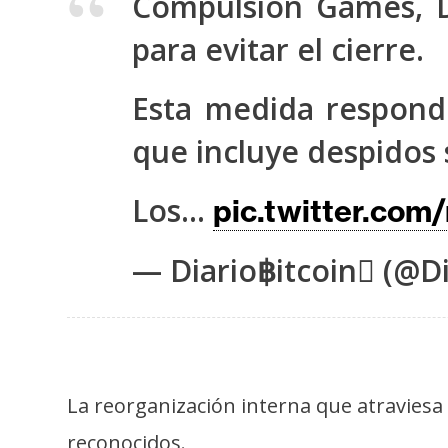
Compulsion Games, D
s
a
para evitar el cierre.
Esta medida respond
T
e
que incluye despidos s
m
a
Los…
pic.twitter.com
s
— Diario฿itcoin (@Di
R
e
c
u
r
La reorganización interna que atraviesa 
s
reconocidos.