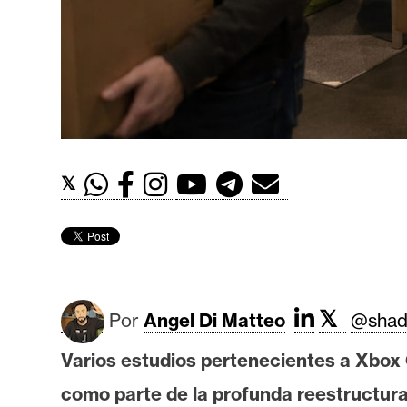
t
h
e
r
e
u
m
𝕏
I
A
𝕏
A
Por
Angel Di Matteo
@shad
n
Varios estudios pertenecientes a Xbox
á
l
como parte de la profunda reestructura