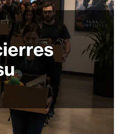
cierres
su