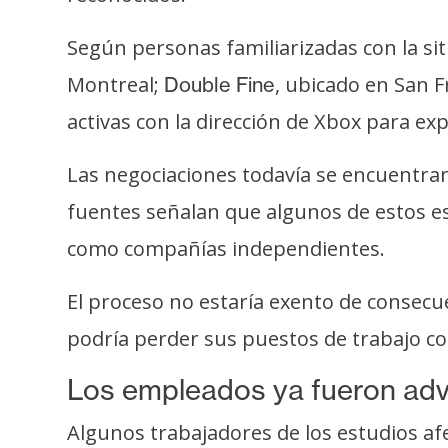
o
s
Según personas familiarizadas con la si
Montreal;
, ubicado en San F
Double Fine
C
activas con la dirección de Xbox para ex
o
n
Las negociaciones todavía se encuentran
t
fuentes señalan que algunos de estos es
a
c
como compañías independientes.
t
o
El proceso no estaría exento de consecu
y
podría perder sus puestos de trabajo co
P
u
Los empleados ya fueron adv
b
l
Algunos trabajadores de los estudios af