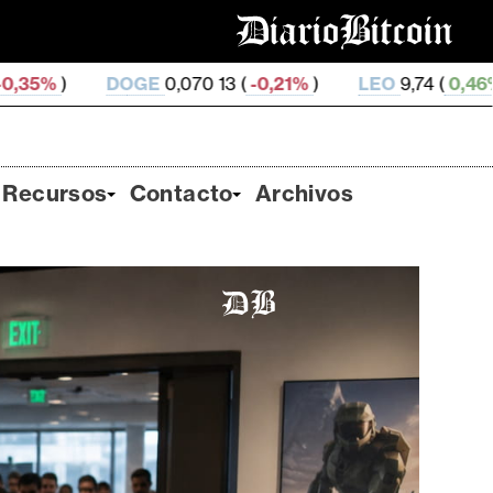
E
0,070 13 (
-0,21%
)
LEO
9,74 (
0,46%
)
ZEC
525,05
Recursos
Contacto
Archivos