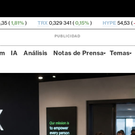
RX
0,329 341 (
0,15%
)
HYPE
54,53 (
-0,35%
)
DOG
PUBLICIDAD
um
IA
Análisis
Notas de Prensa
Temas