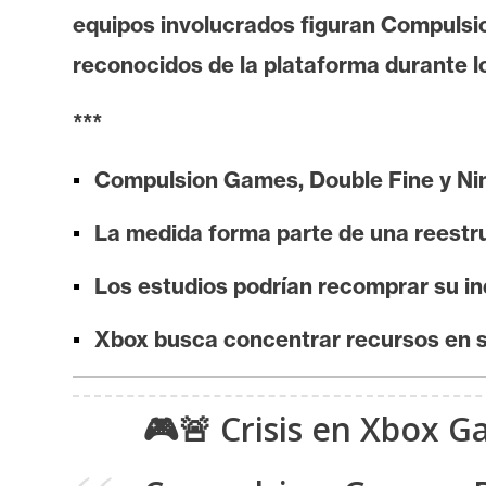
i
equipos involucrados figuran Compulsio
s
reconocidos de la plataforma durante l
i
s
***
N
Compulsion Games, Double Fine y Nin
o
La medida forma parte de una reestr
t
a
Los estudios podrían recomprar su i
s
d
Xbox busca concentrar recursos en s
e
P
r
🎮🚨 Crisis en Xbox G
e
n