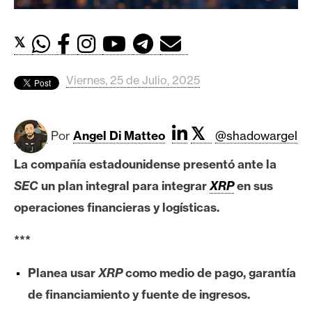
c
a
d
𝕏
o
s
Viernes, 25 de Julio, 2025
B
𝕏
Por
Angel Di Matteo
@shadowargel
i
t
La compañía estadounidense presentó ante la
c
SEC
un plan integral para integrar
XRP
en sus
o
i
operaciones financieras y logísticas.
n
***
E
Planea usar
XRP
como medio de pago, garantía
t
de financiamiento y fuente de ingresos.
h