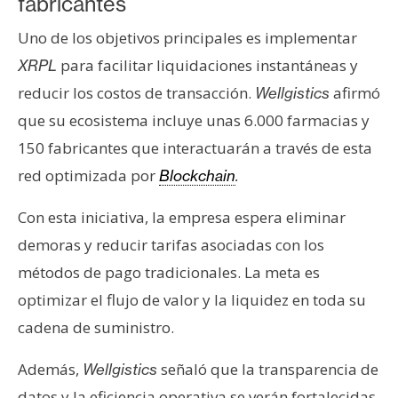
fabricantes
n
t
Uno de los objetivos principales es implementar
a
para facilitar liquidaciones instantáneas y
XRPL
c
reducir los costos de transacción.
afirmó
Wellgistics
t
que su ecosistema incluye unas 6.000 farmacias y
o
y
150 fabricantes que interactuarán a través de esta
P
red optimizada por
Blockchain
.
u
b
Con esta iniciativa, la empresa espera eliminar
l
demoras y reducir tarifas asociadas con los
i
métodos de pago tradicionales. La meta es
c
optimizar el flujo de valor y la liquidez en toda su
i
d
cadena de suministro.
a
Además,
señaló que la transparencia de
d
Wellgistics
datos y la eficiencia operativa se verán fortalecidas