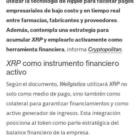
utilizar la tecnología de
Ripple
para facilitar pagos
s
empresariales de bajo costo y en tiempo real
.
entre farmacias, fabricantes y proveedores
N
Además, contempla una estrategia para
o
acumular
XRP
y emplearlo activamente como
t
a
, informa
herramienta financiera
Cryptopolitan
.
s
XRP
como instrumento financiero
d
activo
e
P
Según el documento,
utilizará
no
Wellgistics
XRP
r
solo como medio de pago, sino también como
e
n
colateral para garantizar financiamientos y como
s
activo generador de ingresos. Esta integración
a
posiciona al token como parte estratégica del
balance financiero de la empresa.