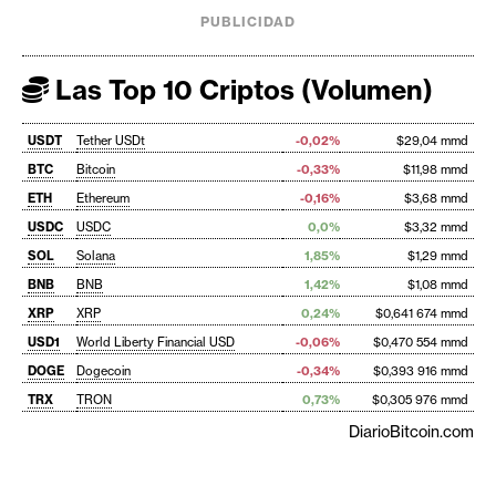
PUBLICIDAD
Las Top 10 Criptos (Volumen)
USDT
Tether USDt
-0,02%
$29,04 mmd
BTC
Bitcoin
-0,33%
$11,98 mmd
ETH
Ethereum
-0,16%
$3,68 mmd
USDC
USDC
0,0%
$3,32 mmd
SOL
Solana
1,85%
$1,29 mmd
BNB
BNB
1,42%
$1,08 mmd
XRP
XRP
0,24%
$0,641 674 mmd
USD1
World Liberty Financial USD
-0,06%
$0,470 554 mmd
DOGE
Dogecoin
-0,34%
$0,393 916 mmd
TRX
TRON
0,73%
$0,305 976 mmd
DiarioBitcoin.com