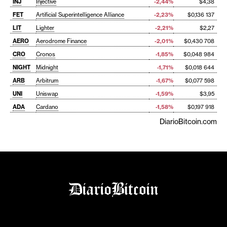
INJ
Injective
-2,44%
$4,38
FET
Artificial Superintelligence Alliance
-2,23%
$0,136 137
LIT
Lighter
-2,21%
$2,27
AERO
Aerodrome Finance
-2,01%
$0,430 708
CRO
Cronos
-1,85%
$0,048 984
NIGHT
Midnight
-1,71%
$0,018 644
ARB
Arbitrum
-1,67%
$0,077 598
UNI
Uniswap
-1,59%
$3,95
ADA
Cardano
-1,58%
$0,197 918
DiarioBitcoin.com