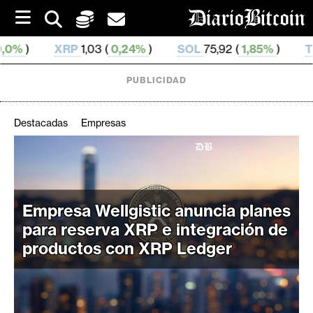
S
k
i
1,03 (
0,24%
)
SOL
75,92 (
1,85%
)
TRX
0,329 995 (
p
t
o
PUBLICIDAD
c
o
n
Destacadas
Empresas
t
e
C
n
r
t
i
Empresa Wellgistic anuncia planes
p
para reserva XRP e integración de
t
o
productos con XRP Ledger
M
e
r