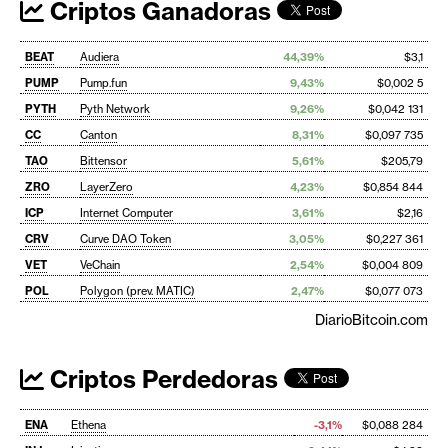
Criptos Ganadoras
BEAT
Audiera
44,39%
$3,1
PUMP
Pump.fun
9,43%
$0,002 5
PYTH
Pyth Network
9,26%
$0,042 131
CC
Canton
8,31%
$0,097 735
TAO
Bittensor
5,61%
$205,79
ZRO
LayerZero
4,23%
$0,854 844
ICP
Internet Computer
3,61%
$2,16
CRV
Curve DAO Token
3,05%
$0,227 361
VET
VeChain
2,54%
$0,004 809
POL
Polygon (prev. MATIC)
2,47%
$0,077 073
DiarioBitcoin.com
Criptos Perdedoras
ENA
Ethena
-3,1%
$0,088 284