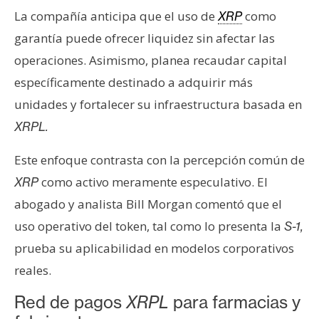
T
La compañía anticipa que el uso de
como
XRP
e
m
garantía puede ofrecer liquidez sin afectar las
a
operaciones. Asimismo, planea recaudar capital
s
específicamente destinado a adquirir más
unidades y fortalecer su infraestructura basada en
R
XRPL.
e
c
Este enfoque contrasta con la percepción común de
u
como activo meramente especulativo. El
XRP
r
abogado y analista Bill Morgan comentó que el
s
uso operativo del token, tal como lo presenta la
S-1,
o
s
prueba su aplicabilidad en modelos corporativos
reales.
C
Red de pagos
XRPL
para farmacias y
o