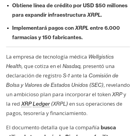
e
Obtiene línea de crédito por USD $50 millones
r
para expandir infraestructura
XRPL.
e
Implementará pagos con
XRPL
entre 6.000
u
m
farmacias y 150 fabricantes.
La empresa de tecnología médica
I
Wellgistics
A
que cotiza en el
presentó una
Health,
Nasdaq,
declaración de registro
ante la
S-1
Comisión de
, revelando
Bolsa y Valores de Estados Unidos (SEC)
A
n
un ambicioso plan para incorporar el token
y
XRP
á
la red
en sus operaciones de
XRP
Ledger
(XRPL)
l
pagos, tesorería y financiamiento.
i
s
El documento detalla que la compañía
busca
i