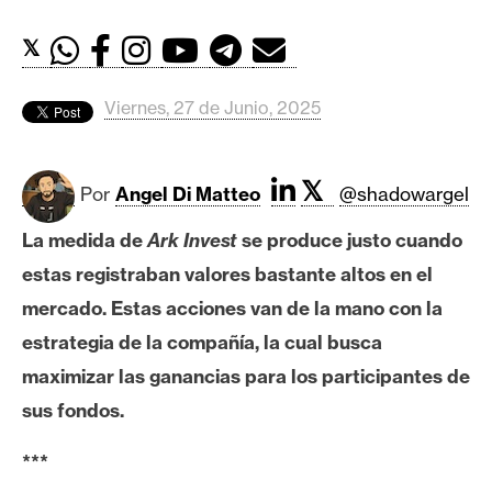
c
a
𝕏
d
o
Viernes, 27 de Junio, 2025
s
𝕏
B
Por
Angel Di Matteo
@shadowargel
i
La medida de
Ark Invest
se produce justo cuando
t
c
estas registraban valores bastante altos en el
o
mercado. Estas acciones van de la mano con la
i
estrategia de la compañía, la cual busca
n
maximizar las ganancias para los participantes de
sus fondos.
E
t
***
h