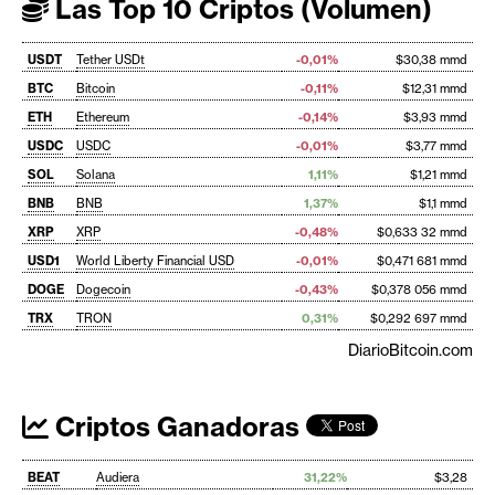
Las Top 10 Criptos (Volumen)
USDT
Tether USDt
-0,01%
$30,38 mmd
BTC
Bitcoin
-0,11%
$12,31 mmd
ETH
Ethereum
-0,14%
$3,93 mmd
USDC
USDC
-0,01%
$3,77 mmd
SOL
Solana
1,11%
$1,21 mmd
BNB
BNB
1,37%
$1,1 mmd
XRP
XRP
-0,48%
$0,633 32 mmd
USD1
World Liberty Financial USD
-0,01%
$0,471 681 mmd
DOGE
Dogecoin
-0,43%
$0,378 056 mmd
TRX
TRON
0,31%
$0,292 697 mmd
DiarioBitcoin.com
Criptos Ganadoras
BEAT
Audiera
31,22%
$3,28