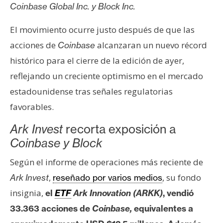
s
Coinbase Global Inc. y Block Inc.
El movimiento ocurre justo después de que las
N
acciones de
alcanzaran un nuevo récord
Coinbase
o
histórico para el cierre de la edición de ayer,
t
reflejando un creciente optimismo en el mercado
a
s
estadounidense tras señales regulatorias
d
favorables.
e
P
Ark Invest
recorta exposición a
r
Coinbase y Block
e
Según el informe de operaciones más reciente de
n
s
,
, su fondo
Ark Invest
reseñado por varios medios
a
insignia,
el
ETF
Ark Innovation (ARKK)
, vendió
33.363 acciones de
Coinbase,
equivalentes a