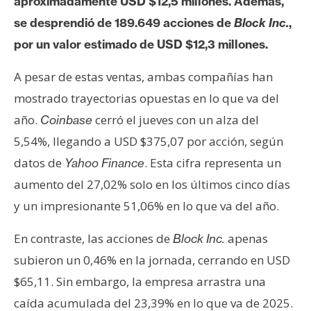
T
aproximadamente USD $12,5 millones. Además,
e
se desprendió de 189.649 acciones de
Block Inc.
,
m
por un valor estimado de USD $12,3 millones.
a
s
A pesar de estas ventas, ambas compañías han
mostrado trayectorias opuestas en lo que va del
R
año.
cerró el jueves con un alza del
Coinbase
e
5,54%, llegando a USD $375,07 por acción, según
c
datos de
. Esta cifra representa un
Yahoo Finance
u
aumento del 27,02% solo en los últimos cinco días
r
s
y un impresionante 51,06% en lo que va del año.
o
En contraste, las acciones de
apenas
Block Inc.
s
subieron un 0,46% en la jornada, cerrando en USD
$65,11. Sin embargo, la empresa arrastra una
C
caída acumulada del 23,39% en lo que va de 2025.
o