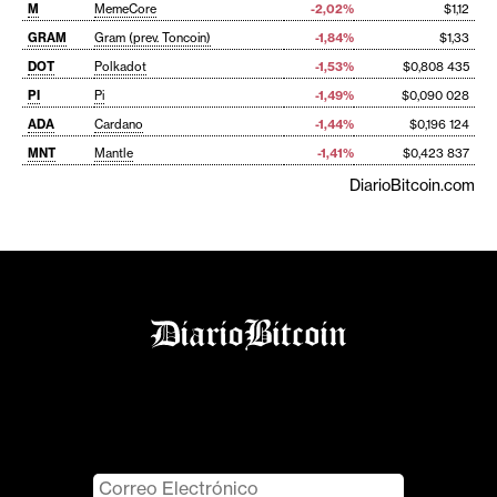
M
MemeCore
-2,02%
$1,12
GRAM
Gram (prev. Toncoin)
-1,84%
$1,33
DOT
Polkadot
-1,53%
$0,808 435
PI
Pi
-1,49%
$0,090 028
ADA
Cardano
-1,44%
$0,196 124
MNT
Mantle
-1,41%
$0,423 837
DiarioBitcoin.com