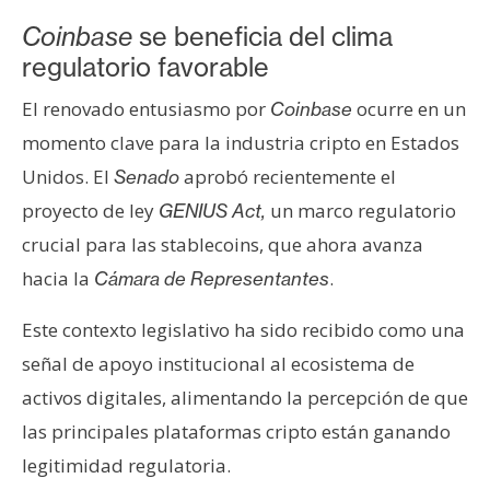
n
Coinbase
se beneficia del clima
t
regulatorio favorable
a
c
El renovado entusiasmo por
ocurre en un
Coinbase
t
momento clave para la industria cripto en Estados
o
Unidos. El
aprobó recientemente el
Senado
y
P
proyecto de ley
un marco regulatorio
GENIUS Act,
u
crucial para las stablecoins, que ahora avanza
b
hacia la
.
Cámara de Representantes
l
i
Este contexto legislativo ha sido recibido como una
c
señal de apoyo institucional al ecosistema de
i
activos digitales, alimentando la percepción de que
d
a
las principales plataformas cripto están ganando
d
legitimidad regulatoria.