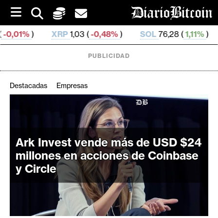
S
k
i
XRP
1,03 (
-0,48%
)
SOL
76,28 (
1,11%
)
TRX
0,329 
p
t
o
PUBLICIDAD
c
o
n
Destacadas
Empresas
t
e
C
n
r
t
i
Ark Invest vende más de USD $24
p
millones en acciones de Coinbase
t
y Circle
o
M
e
r