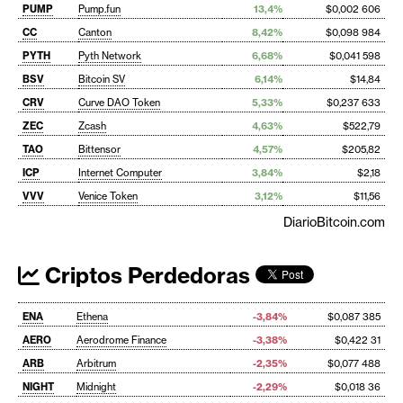
PUMP
Pump.fun
13,4%
$0,002 606
CC
Canton
8,42%
$0,098 984
PYTH
Pyth Network
6,68%
$0,041 598
BSV
Bitcoin SV
6,14%
$14,84
CRV
Curve DAO Token
5,33%
$0,237 633
ZEC
Zcash
4,63%
$522,79
TAO
Bittensor
4,57%
$205,82
ICP
Internet Computer
3,84%
$2,18
VVV
Venice Token
3,12%
$11,56
DiarioBitcoin.com
Criptos Perdedoras
ENA
Ethena
-3,84%
$0,087 385
AERO
Aerodrome Finance
-3,38%
$0,422 31
ARB
Arbitrum
-2,35%
$0,077 488
NIGHT
Midnight
-2,29%
$0,018 36