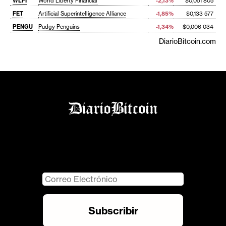
WLFI
World Liberty Financial
-2,13%
$0,051 805
FET
Artificial Superintelligence Alliance
-1,85%
$0,133 577
PENGU
Pudgy Penguins
-1,34%
$0,006 034
DiarioBitcoin.com