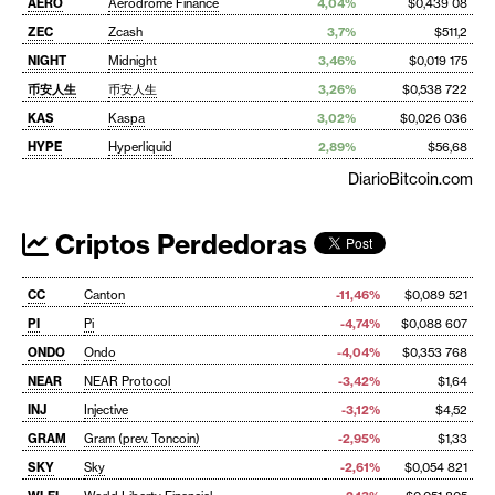
AERO
Aerodrome Finance
4,04%
$0,439 08
ZEC
Zcash
3,7%
$511,2
NIGHT
Midnight
3,46%
$0,019 175
币安人生
币安人生
3,26%
$0,538 722
KAS
Kaspa
3,02%
$0,026 036
HYPE
Hyperliquid
2,89%
$56,68
DiarioBitcoin.com
Criptos Perdedoras
CC
Canton
-11,46%
$0,089 521
PI
Pi
-4,74%
$0,088 607
ONDO
Ondo
-4,04%
$0,353 768
NEAR
NEAR Protocol
-3,42%
$1,64
INJ
Injective
-3,12%
$4,52
GRAM
Gram (prev. Toncoin)
-2,95%
$1,33
SKY
Sky
-2,61%
$0,054 821