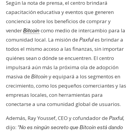
s
Según la nota de prensa, el centro brindará
capacitación educativa y eventos que generen
conciencia sobre los beneficios de comprar y
N
vender
como medio de intercambio para la
Bitcoin
o
t
comunidad local. La misión de
es brindar a
Paxful
a
todos el mismo acceso a las finanzas, sin importar
s
quiénes sean o dónde se encuentren. El centro
d
impulsará aún más la próxima ola de adopción
e
P
masiva de
y equipará a los segmentos en
Bitcoin
r
crecimiento, como los pequeños comerciantes y las
e
empresas locales, con herramientas para
n
conectarse a una comunidad global de usuarios.
s
a
Además, Ray Youssef, CEO y cofundador de
Paxful,
dijo:
“No es ningún secreto que Bitcoin está dando