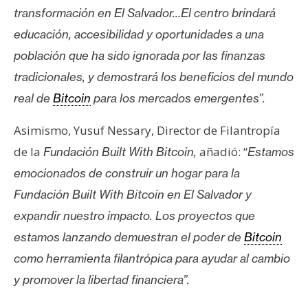
n
transformación en El Salvador…El centro brindará
t
educación, accesibilidad y oportunidades a una
a
población que ha sido ignorada por las finanzas
c
tradicionales, y demostrará los beneficios del mundo
t
o
real de
Bitcoin
para los mercados emergentes”.
y
Asimismo, Yusuf Nessary, Director de Filantropía
P
u
de la
añadió: “
Fundación Built With Bitcoin,
Estamos
b
emocionados de construir un hogar para la
l
Fundación Built With Bitcoin en El Salvador y
i
expandir nuestro impacto. Los proyectos que
c
i
estamos lanzando demuestran el poder de
Bitcoin
d
como herramienta filantrópica para ayudar al cambio
a
y promover la libertad financiera”.
d