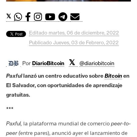
c
a
𝕏
d
o
s
Editado martes, 06 de diciembre, 2022
Publicado Jueves, 03 de Febrero, 2022
B
i
𝕏
Por
DiarioBitcoin
@diariobitcoin
t
c
Paxful
lanzó un centro educativo sobre
Bitcoin
en
o
El Salvador, con oportunidades de aprendizaje
i
gratuitas.
n
***
E
la plataforma mundial de comercio
Paxful,
peer-to-
t
entre pares), anunció ayer el lanzamiento de
peer (
h