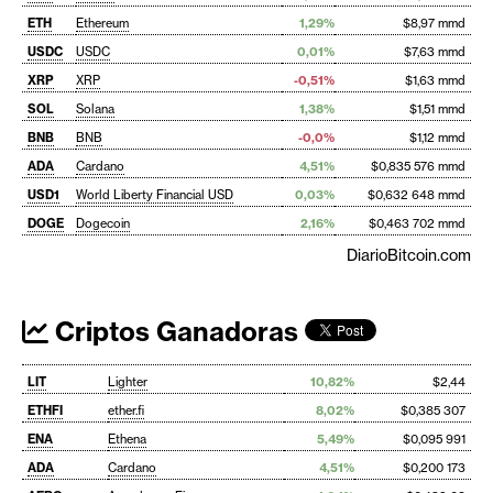
ETH
Ethereum
1,29%
$8,97 mmd
USDC
USDC
0,01%
$7,63 mmd
XRP
XRP
-0,51%
$1,63 mmd
SOL
Solana
1,38%
$1,51 mmd
BNB
BNB
-0,0%
$1,12 mmd
ADA
Cardano
4,51%
$0,835 576 mmd
USD1
World Liberty Financial USD
0,03%
$0,632 648 mmd
DOGE
Dogecoin
2,16%
$0,463 702 mmd
DiarioBitcoin.com
Criptos Ganadoras
LIT
Lighter
10,82%
$2,44
ETHFI
ether.fi
8,02%
$0,385 307
ENA
Ethena
5,49%
$0,095 991
ADA
Cardano
4,51%
$0,200 173