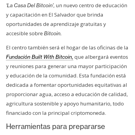
, un nuevo centro de educación
e
‘La Casa Del Bitcoin’
r
y capacitación en El Salvador que brinda
e
oportunidades de aprendizaje gratuitas y
u
accesible sobre
Bitcoin.
m
El centro también será el hogar de las oficinas de la
I
que albergará eventos
Fundación Built With Bitcoin,
A
y reuniones para generar una mayor participación
y educación de la comunidad. Esta fundación está
dedicada a fomentar oportunidades equitativas al
A
n
proporcionar agua, acceso a educación de calidad,
á
agricultura sostenible y apoyo humanitario, todo
l
financiado con la principal criptomoneda.
i
s
Herramientas para prepararse
i