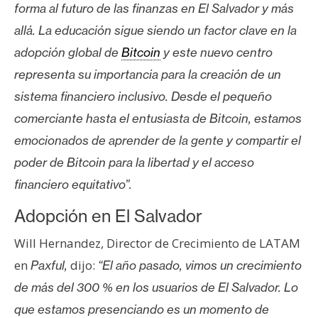
T
forma al futuro de las finanzas en El Salvador y más
e
allá. La educación sigue siendo un factor clave en la
m
adopción global de
Bitcoin
y este nuevo centro
a
s
representa su importancia para la creación de un
sistema financiero inclusivo. Desde el pequeño
comerciante hasta el entusiasta de Bitcoin, estamos
R
e
emocionados de aprender de la gente y compartir el
c
poder de Bitcoin para la libertad y el acceso
u
financiero equitativo”.
r
s
Adopción en El Salvador
o
Will Hernandez, Director de Crecimiento de LATAM
s
en
dijo:
Paxful,
“El año pasado, vimos un crecimiento
de más del 300 % en los usuarios de El Salvador. Lo
C
que estamos presenciando es un momento de
o