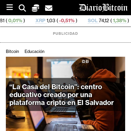
S
k
i
XRP
1,03 (
-0,51%
)
SOL
74,12 (
1,38%
)
TRX
0,3
p
t
o
PUBLICIDAD
c
o
n
Bitcoin
Educación
t
e
C
n
r
t
i
“La Casa del Bitcoin”: centro
p
educativo creado por una
t
plataforma cripto en El Salvador
o
M
e
r