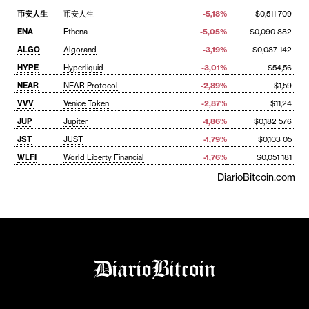
币安人生
币安人生
-5,18%
$0,511 709
ENA
Ethena
-5,05%
$0,090 882
ALGO
Algorand
-3,19%
$0,087 142
HYPE
Hyperliquid
-3,01%
$54,56
NEAR
NEAR Protocol
-2,89%
$1,59
VVV
Venice Token
-2,87%
$11,24
JUP
Jupiter
-1,86%
$0,182 576
JST
JUST
-1,79%
$0,103 05
WLFI
World Liberty Financial
-1,76%
$0,051 181
DiarioBitcoin.com