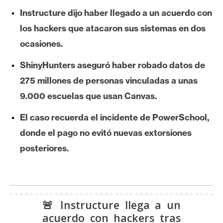
e
Instructure dijo haber llegado a un acuerdo con
r
los hackers que atacaron sus sistemas en dos
e
ocasiones.
u
m
ShinyHunters aseguró haber robado datos de
275 millones de personas vinculadas a unas
I
9.000 escuelas que usan Canvas.
A
El caso recuerda el incidente de PowerSchool,
donde el pago no evitó nuevas extorsiones
A
posteriores.
n
á
l
i
s
🚨 Instructure llega a un
i
acuerdo con hackers tras