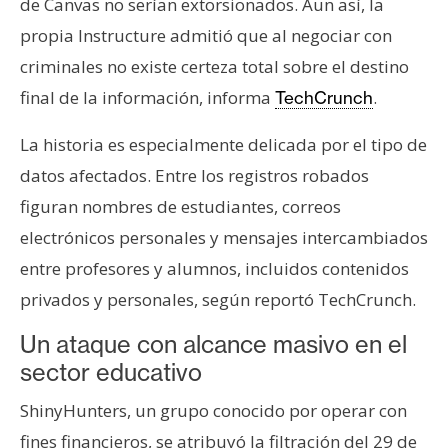
de Canvas no serían extorsionados. Aun así, la
n
propia Instructure admitió que al negociar con
t
a
criminales no existe certeza total sobre el destino
c
final de la información, informa
.
TechCrunch
t
o
La historia es especialmente delicada por el tipo de
y
datos afectados. Entre los registros robados
P
figuran nombres de estudiantes, correos
u
electrónicos personales y mensajes intercambiados
b
l
entre profesores y alumnos, incluidos contenidos
i
privados y personales, según reportó TechCrunch.
c
i
Un ataque con alcance masivo en el
d
sector educativo
a
ShinyHunters, un grupo conocido por operar con
d
fines financieros, se atribuyó la filtración del 29 de