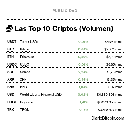
PUBLICIDAD
Las Top 10 Criptos (Volumen)
USDT
Tether USDt
0,01%
$43,61 mmd
BTC
Bitcoin
0,64%
$20,74 mmd
ETH
Ethereum
0,39%
$7,92 mmd
USDC
USDC
0,01%
$6,85 mmd
SOL
Solana
2,24%
$1,73 mmd
XRP
XRP
0,45%
$1,35 mmd
BNB
BNB
1,04%
$1,17 mmd
USD1
World Liberty Financial USD
0,02%
$0,669 303 mmd
DOGE
Dogecoin
1,41%
$0,376 659 mmd
TRX
TRON
0,17%
$0,358 477 mmd
DiarioBitcoin.com