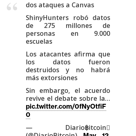
s
dos ataques a Canvas
ShinyHunters robó datos
N
de 275 millones de
o
personas en 9.000
t
escuelas
a
Los atacantes afirma que
s
los datos fueron
d
destruidos y no habrá
e
más extorsiones
P
r
Sin embargo, el acuerdo
e
revive el debate sobre la…
n
pic.twitter.com/0fNyOtfiF
s
0
a
— Diario฿itcoin
(@DiarioBitcoin)
May 12,