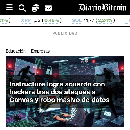
S
k
i
0,45%
)
SOL
74,77 (
2,24%
)
TRX
0,327 463 (
0,17
p
t
o
PUBLICIDAD
c
o
n
Educación
Empresas
t
e
C
n
r
t
i
Instructure logra acuerdo con
p
hackers tras dos ataques a
t
Canvas y robo masivo de datos
o
M
e
r