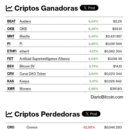
Criptos Ganadoras
BEAT
Audiera
6,54%
$2,29
OKB
OKB
6,26%
$93,13
MNT
Mantle
5,45%
$0,431 857
PI
Pi
4,85%
$0,091 549
ETHFI
ether.fi
4,12%
$0,382 304
FET
Artificial Superintelligence Alliance
4,06%
$0,138 35
BSV
Bitcoin SV
3,79%
$14,13
CRV
Curve DAO Token
3,64%
$0,223 044
KAS
Kaspa
3,41%
$0,026 842
XMR
Monero
2,98%
$381,83
DiarioBitcoin.com
Criptos Perdedoras
CRO
Cronos
-12,93%
$0,046 283