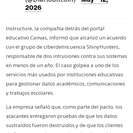
T
2026
e
m
a
Instructure, la compañía detrás del portal
s
educativo Canvas, informó que alcanzó un acuerdo
con el grupo de ciberdelincuencia ShinyHunters,
R
responsable de dos intrusiones contra sus sistemas
e
c
en menos de un año. El caso golpea a uno de los
u
servicios más usados por instituciones educativas
r
para gestionar datos académicos, comunicaciones
s
y trabajos escolares.
o
s
La empresa señaló que, como parte del pacto, los
atacantes entregaron pruebas de que los datos
C
sustraídos fueron destruidos y de que los clientes
o