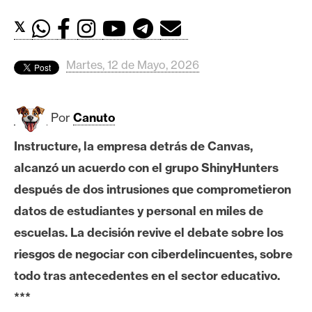
c
a
𝕏
d
o
Martes, 12 de Mayo, 2026
s
Por
Canuto
B
i
Instructure, la empresa detrás de Canvas,
t
alcanzó un acuerdo con el grupo ShinyHunters
c
o
después de dos intrusiones que comprometieron
i
datos de estudiantes y personal en miles de
n
escuelas. La decisión revive el debate sobre los
riesgos de negociar con ciberdelincuentes, sobre
E
todo tras antecedentes en el sector educativo.
t
***
h