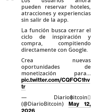
Los usuarios ahora
s
pueden reservar hoteles,
atracciones y experiencias
sin salir de la app.
N
o
La función busca cerrar el
t
ciclo de inspiración y
a
compra, compitiendo
s
directamente con Google.
d
e
Crea nuevas
P
oportunidades de
r
monetización para…
e
pic.twitter.com/CQFOC1hv
n
tr
s
a
— Diario฿itcoin
(@DiarioBitcoin)
May 12,
2026