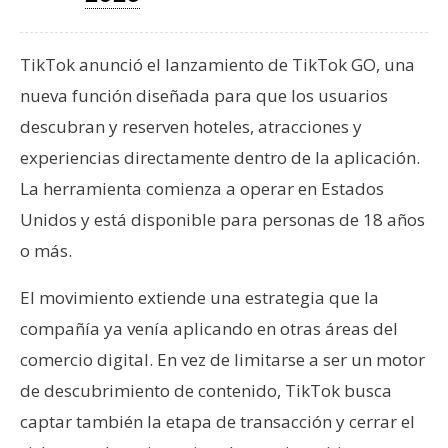
T
e
m
TikTok anunció el lanzamiento de TikTok GO, una
a
nueva función diseñada para que los usuarios
s
descubran y reserven hoteles, atracciones y
experiencias directamente dentro de la aplicación.
R
La herramienta comienza a operar en Estados
e
c
Unidos y está disponible para personas de 18 años
u
o más.
r
s
El movimiento extiende una estrategia que la
o
compañía ya venía aplicando en otras áreas del
s
comercio digital. En vez de limitarse a ser un motor
de descubrimiento de contenido, TikTok busca
C
captar también la etapa de transacción y cerrar el
o