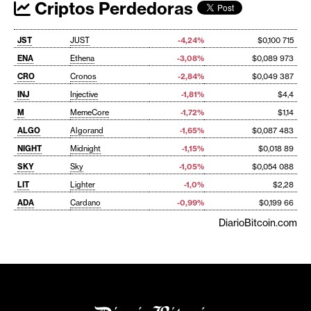
Criptos Perdedoras
JST
JUST
-4,24%
$0,100 715
ENA
Ethena
-3,08%
$0,089 973
CRO
Cronos
-2,84%
$0,049 387
INJ
Injective
-1,81%
$4,4
M
MemeCore
-1,72%
$1,14
ALGO
Algorand
-1,65%
$0,087 483
NIGHT
Midnight
-1,15%
$0,018 89
SKY
Sky
-1,05%
$0,054 088
LIT
Lighter
-1,0%
$2,28
ADA
Cardano
-0,99%
$0,199 66
DiarioBitcoin.com