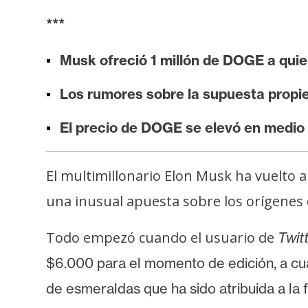
i
***
s
i
Musk ofreció 1 millón de DOGE a qui
s
Los rumores sobre la supuesta propi
N
El precio de DOGE se elevó en medio 
o
t
a
El multimillonario Elon Musk ha vuelto a
s
una inusual apuesta sobre los orígenes d
d
e
Todo empezó cuando el usuario de
Twit
P
r
$6.000 para el momento de edición, a cu
e
de esmeraldas que ha sido atribuida a la 
n