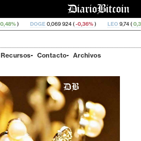
,069 924 (
-0,36%
)
LEO
9,74 (
0,33%
)
ZEC
509,3 
Recursos
Contacto
Archivos