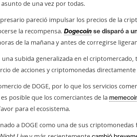
l asunto de una vez por todas.
presario pareció impulsar los precios de la cri
ocerse la recompensa.
Dogecoin
se disparó a u
oras de la mañana y antes de corregirse ligeram
n una subida generalizada en el criptomercado,
cio de acciones y criptomonedas directamente d
omercio de DOGE, por lo que los servicios comer
, es posible que los comerciantes de la
memecoi
avor para el ecosistema.
do a DOGE como una de sus criptomonedas fav
y más recientemente
Night Live
cambió brevemen