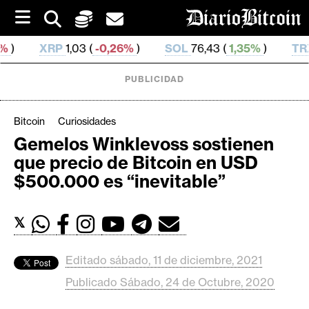
S
k
i
(
-0,26%
)
SOL
76,43 (
1,35%
)
TRX
0,329 695 (
0,
p
t
o
PUBLICIDAD
c
o
n
Bitcoin
Curiosidades
t
Gemelos Winklevoss sostienen
e
C
que precio de Bitcoin en USD
n
r
t
$500.000 es “inevitable”
i
p
𝕏
t
o
M
Editado sábado, 11 de diciembre, 2021
e
Publicado Sábado, 24 de Octubre, 2020
r