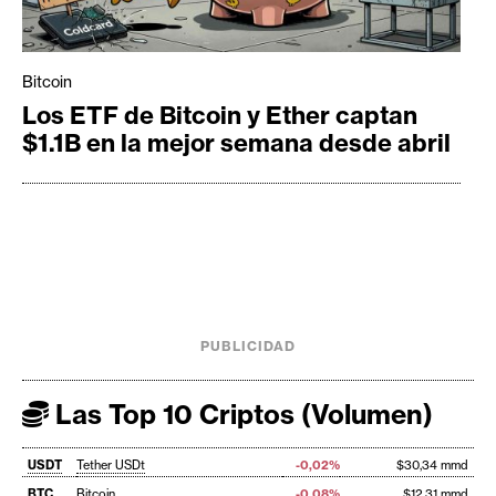
Bitcoin
Los ETF de Bitcoin y Ether captan
$1.1B en la mejor semana desde abril
PUBLICIDAD
Las Top 10 Criptos (Volumen)
USDT
Tether USDt
-0,02%
$30,34 mmd
BTC
Bitcoin
-0,08%
$12,31 mmd