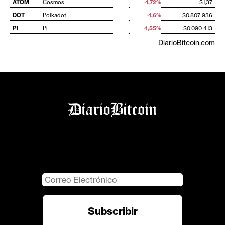
ATOM
Cosmos
-1,72%
$1,37
DOT
Polkadot
-1,6%
$0,807 936
PI
Pi
-1,55%
$0,090 413
DiarioBitcoin.com