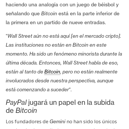
n
haciendo una analogía con un juego de béisbol y
t
señalando que
Bitcoin
está en la parte inferior de
a
la primera en un partido de nueve entradas.
c
t
“
Wall Street aún no está aquí [en el mercado cripto].
o
Las instituciones no están en Bitcoin en este
y
momento. Ha sido un fenómeno minorista durante la
P
u
última década.
Entonces, Wall Street habla de eso,
b
están al tanto de
Bitcoin
, pero no están realmente
l
involucrados desde nuestra perspectiva, aunque
i
está comenzando a suceder
“.
c
i
PayPal
jugará un papel en la subida
d
de
Bitcoin
a
d
Los fundadores de
no han sido los únicos
Gemini