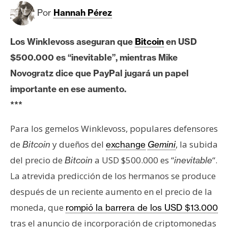
c
Por
Hannah Pérez
a
d
o
Los Winklevoss aseguran que
Bitcoin
en USD
s
$500.000 es “inevitable”, mientras Mike
Novogratz dice que PayPal jugará un papel
B
importante en ese aumento.
i
***
t
c
Para los gemelos Winklevoss, populares defensores
o
de
y dueños del
, la subida
Bitcoin
exchange
Gemini
i
del precio de
a USD $500.000 es “
“.
Bitcoin
inevitable
n
La atrevida predicción de los hermanos se produce
después de un reciente aumento en el precio de la
E
moneda, que
rompió la barrera de los USD $13.000
t
tras el anuncio de incorporación de criptomonedas
h