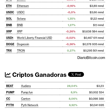
ETH
Ethereum
-0,16%
$3,89 mmd
USDC
USDC
-0,0%
$3,66 mmd
SOL
Solana
1,35%
$1,22 mmd
BNB
BNB
1,27%
$1,1 mmd
XRP
XRP
-0,26%
$0,638 584 mmd
USD1
World Liberty Financial USD
-0,02%
$0,467 611 mmd
DOGE
Dogecoin
-0,36%
$0,378 935 mmd
TRX
TRON
0,27%
$0,295 501 mmd
DiarioBitcoin.com
Criptos Ganadoras
BEAT
Audiera
28,04%
$3,23
PUMP
Pump.fun
8,9%
$0,002 534
CC
Canton
8,06%
$0,098 388
PYTH
Pyth Network
6,92%
$0,041 695