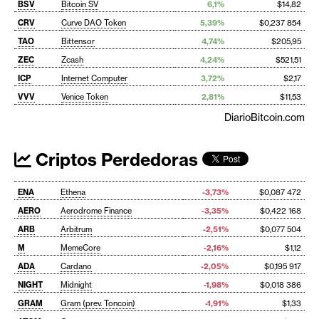
BSV
Bitcoin SV
6,1%
$14,82
CRV
Curve DAO Token
5,39%
$0,237 854
TAO
Bittensor
4,74%
$205,95
ZEC
Zcash
4,24%
$521,51
ICP
Internet Computer
3,72%
$2,17
VVV
Venice Token
2,81%
$11,53
DiarioBitcoin.com
Criptos Perdedoras
ENA
Ethena
-3,73%
$0,087 472
AERO
Aerodrome Finance
-3,35%
$0,422 168
ARB
Arbitrum
-2,51%
$0,077 504
M
MemeCore
-2,16%
$1,12
ADA
Cardano
-2,05%
$0,195 917
NIGHT
Midnight
-1,98%
$0,018 386
GRAM
Gram (prev. Toncoin)
-1,91%
$1,33