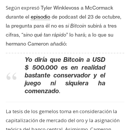
s
Según expresó
Tyler Winklevoss a McCormack
durante el
episodio
de
podcast del 23 de octubre,
N
la pregunta para él no es
si Bitcoin
subirá a tres
o
cifras, “
sino qué tan rápido
” lo hará; a lo que su
t
hermano Cameron añadió:
a
s
d
Yo diría que Bitcoin a USD
e
$ 500.000 es en realidad
P
bastante conservador y el
r
juego ni siquiera ha
e
.
comenzado
n
s
a
La tesis de los gemelos toma en consideración la
capitalización de mercado del oro y la asignación
teórica del banco central. Asimismo, Cameron