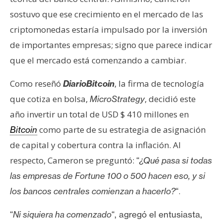
T
e
sostuvo que ese crecimiento en el mercado de las
m
criptomonedas estaría impulsado por la inversión
a
de importantes empresas; signo que parece indicar
s
que el mercado está comenzando a cambiar.
Como reseñó
, la firma de tecnología
R
DiarioBitcoin
e
que cotiza en bolsa,
, decidió este
MicroStrategy
c
año invertir un total de USD $ 410 millones en
u
como parte de su estrategia de asignación
Bitcoin
r
de capital y cobertura contra la inflación. Al
s
o
respecto, Cameron se preguntó:
“
¿Qué pasa si todas
s
las empresas de Fortune 100 o 500 hacen eso, y si
.
los bancos centrales comienzan a hacerlo?
“
C
“
Ni siquiera ha comenzado
“, agregó el entusiasta,
o