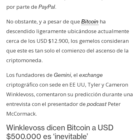
e
por parte de
.
PayPal
r
e
No obstante, y a pesar de que
ha
Bitcoin
u
descendido ligeramente ubicándose actualmente
m
cerca de los USD $12.900, los gemelos consideran
que este es tan solo el comienzo del ascenso de la
I
criptomoneda.
A
Los fundadores de
, el
Gemini
exchange
criptográfico con sede en EE UU, Tyler y Cameron
A
Winklevoss, comentaron su predicción durante una
n
á
entrevista con el presentador de
Peter
podcast
l
McCormack.
i
Winklevoss dicen Bitcoin a USD
s
i
$500.000 es ‘inevitable’