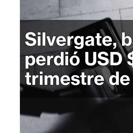
r
c
a
d
Silvergate, 
o
s
perdió USD $
B
i
trimestre d
t
c
o
i
n
E