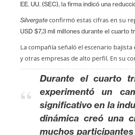
o
EE. UU. (SEC), la firma indicó una reducc
s
confirmó estas cifras en su rep
Silvergate
USD $7,3 mil millones durante el cuarto 
C
o
La compañía señaló el escenario bajista
n
t
y otras empresas de alto perfil. En su c
a
c
Durante el cuarto tr
t
o
experimentó un cam
y
significativo en la ind
P
u
dinámica creó una cr
b
l
muchos participantes 