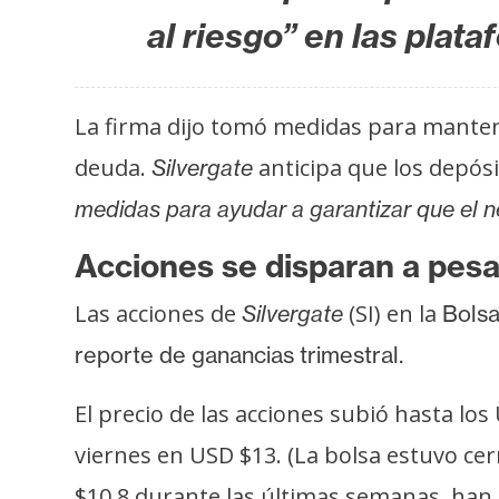
i
al riesgo” en las plat
c
i
d
La firma dijo tomó medidas para mantener 
a
d
deuda.
anticipa que los depós
Silvergate
medidas para ayudar a garantizar que el n
Acciones se disparan a pesa
Las acciones de
(SI) en la
Silvergate
Bolsa
reporte de ganancias trimestral.
El precio de las acciones subió hasta l
viernes en USD $13. (La bolsa estuvo cer
$10,8 durante las últimas semanas, ha