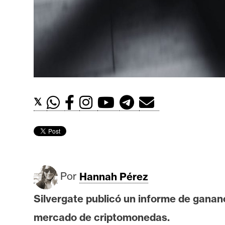
t
h
e
r
e
u
m
𝕏
I
A
Por
Hannah Pérez
A
n
Silvergate publicó un informe de gananci
á
mercado de criptomonedas.
l