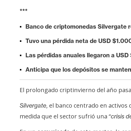
i
***
s
i
Banco de criptomonedas Silvergate r
s
Tuvo una pérdida neta de USD $1.000 
N
Las pérdidas anuales llegaron a USD
o
t
Anticipa que los depósitos se manten
a
s
d
El prolongado criptinvierno del año pas
e
P
, el banco centrado en activos
Silvergate
r
medida que el sector sufrió una “
crisis 
e
n