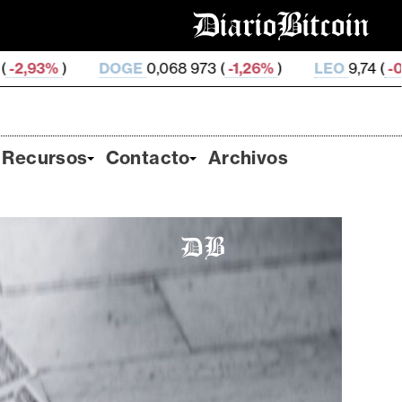
GE
0,068 973 (
-1,26%
)
LEO
9,74 (
-0,15%
)
ZEC
501
Recursos
Contacto
Archivos