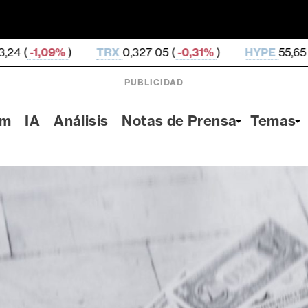
TRX
0,327 05 (
-0,31%
)
HYPE
55,65 (
-2,93%
)
DO
PUBLICIDAD
um
IA
Análisis
Notas de Prensa
Temas