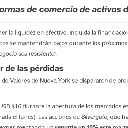
aformas de comercio de activos d
la liquidez en efectivo, incluida la financiació
itos se mantendrán bajos durante los próximos 
“.
egocio sea resistente
r de las pérdidas
 de Valores de Nueva York se dispararon de prec
os USD $16 durante la apertura de los mercados 
rada el lunes). Las acciones de
, que h
Silvergate
n experimentando un
este marte
repunte un 15%