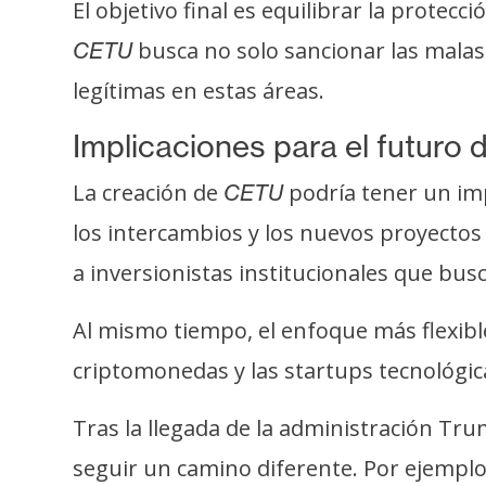
i
El objetivo final es equilibrar la protecc
c
busca no solo sancionar las malas
CETU
i
legítimas en estas áreas.
d
a
Implicaciones para el futuro 
d
La creación de
podría tener un imp
CETU
los intercambios y los nuevos proyectos
a inversionistas institucionales que bus
Al mismo tiempo, el enfoque más flexible
criptomonedas y las startups tecnológica
Tras la llegada de la administración Tr
seguir un camino diferente. Por ejempl