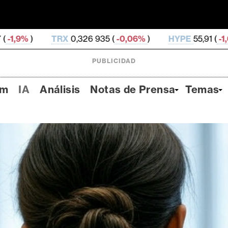
,326 935 (
-0,06%
)
HYPE
55,91 (
-1,67%
)
DOGE
0,
PUBLICIDAD
um
IA
Análisis
Notas de Prensa
Temas