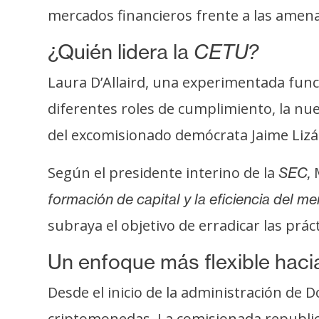
s
mercados financieros frente a las amena
a
¿Quién lidera la
CETU?
T
Laura D’Allaird, una experimentada func
e
diferentes roles de cumplimiento, la nue
m
del excomisionado demócrata Jaime Lizá
a
s
Según el presidente interino de la
M
SEC,
formación de capital y la eficiencia del m
R
subraya el objetivo de erradicar las prá
e
c
Un enfoque más flexible haci
u
r
Desde el inicio de la administración de 
s
criptomonedas. La comisionada republic