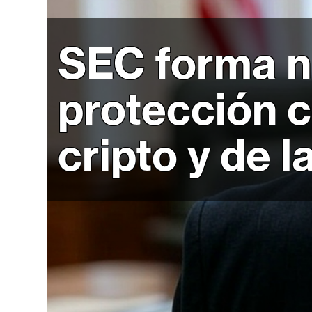
r
c
a
SEC forma n
d
o
protección c
s
cripto y de l
B
i
t
c
o
i
n
E