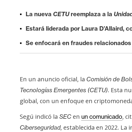
i
s
La nueva
CETU
reemplaza a la
Unidad
i
s
Estará liderada por Laura D’Allaird, c
Se enfocará en fraudes relacionados
N
o
t
a
En un anuncio oficial, la
Comisión de Bols
s
d
. Esta n
Tecnologías Emergentes (CETU)
e
global, con un enfoque en criptomonedas, 
P
r
Segú indicó la
en
, c
SEC
un comunicado
e
establecida en 2022. La i
Ciberseguridad,
n