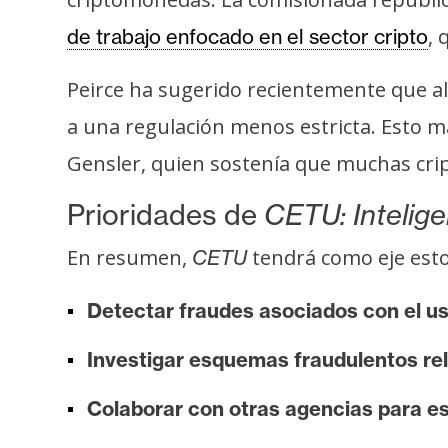
o
s
, 
de trabajo enfocado en el sector cripto
Peirce ha sugerido recientemente que a
C
a una regulación menos estricta. Esto ma
o
n
Gensler, quien sostenía que muchas cri
t
Prioridades de
CETU: Inteligen
a
c
En resumen,
tendrá como eje esto
CETU
t
o
Detectar fraudes asociados con el us
y
P
Investigar esquemas fraudulentos r
u
b
Colaborar con otras agencias para es
l