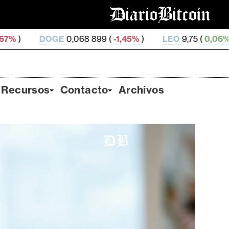
068 899 (
-1,45%
)
LEO
9,75 (
0,06%
)
ZEC
494,39 (
Recursos
Contacto
Archivos