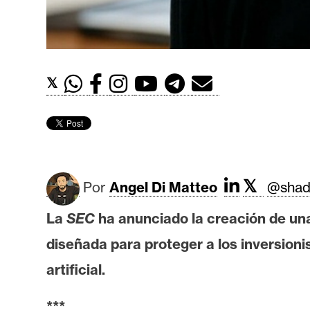
t
h
e
r
𝕏
e
u
m
I
𝕏
Por
Angel Di Matteo
@shad
A
La
SEC
ha anunciado la creación de un
A
diseñada para proteger a los inversioni
n
artificial.
á
l
***