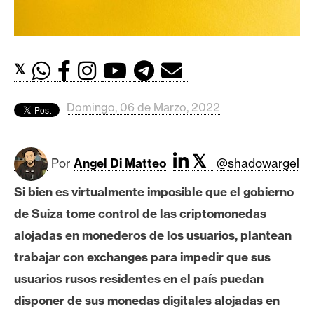
c
a
d
o
𝕏
s
Domingo, 06 de Marzo, 2022
B
i
t
𝕏
Por
Angel Di Matteo
@shadowargel
c
o
Si bien es virtualmente imposible que el gobierno
i
de Suiza tome control de las criptomonedas
n
alojadas en monederos de los usuarios, plantean
trabajar con exchanges para impedir que sus
E
usuarios rusos residentes en el país puedan
t
disponer de sus monedas digitales alojadas en
h