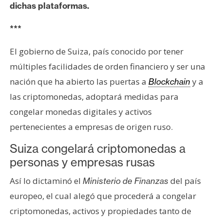
dichas plataformas.
e
r
***
e
u
El gobierno de Suiza, país conocido por tener
m
múltiples facilidades de orden financiero y ser una
nación que ha abierto las puertas a
y a
Blockchain
I
las criptomonedas, adoptará medidas para
A
congelar monedas digitales y activos
pertenecientes a empresas de origen ruso.
A
Suiza congelará criptomonedas a
n
personas y empresas rusas
á
l
Así lo dictaminó el
del país
Ministerio de Finanzas
i
europeo, el cual alegó que procederá a congelar
s
i
criptomonedas, activos y propiedades tanto de