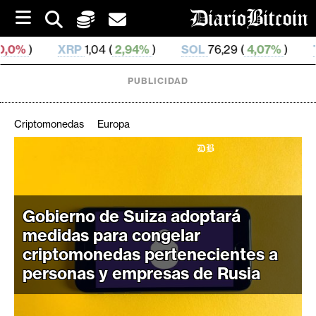
S
k
i
P
1,04 (
2,94%
)
SOL
76,29 (
4,07%
)
TRX
0,328 732
p
t
o
PUBLICIDAD
c
o
n
Criptomonedas
Europa
t
e
C
n
r
t
i
p
Gobierno de Suiza adoptará
t
medidas para congelar
o
criptomonedas pertenecientes a
M
personas y empresas de Rusia
e
r