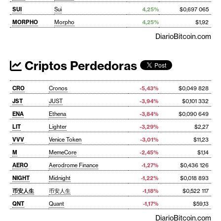
SUI
Sui
4,25%
$0,697 065
MORPHO
Morpho
4,25%
$1,92
DiarioBitcoin.com
Criptos Perdedoras
CRO
Cronos
-5,43%
$0,049 828
JST
JUST
-3,94%
$0,101 332
ENA
Ethena
-3,84%
$0,090 649
LIT
Lighter
-3,29%
$2,27
VVV
Venice Token
-3,01%
$11,23
M
MemeCore
-2,45%
$1,14
AERO
Aerodrome Finance
-1,27%
$0,436 126
NIGHT
Midnight
-1,22%
$0,018 893
币安人生
币安人生
-1,18%
$0,522 117
QNT
Quant
-1,17%
$59,13
DiarioBitcoin.com