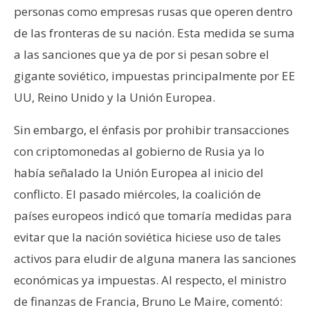
s
personas como empresas rusas que operen dentro
de las fronteras de su nación. Esta medida se suma
N
a las sanciones que ya de por si pesan sobre el
o
gigante soviético, impuestas principalmente por EE
t
UU, Reino Unido y la Unión Europea.
a
s
Sin embargo, el énfasis por prohibir transacciones
d
con criptomonedas al gobierno de Rusia ya lo
e
había señalado la Unión Europea al inicio del
P
r
conflicto. El pasado miércoles, la coalición de
e
países europeos indicó que tomaría medidas para
n
evitar que la nación soviética hiciese uso de tales
s
activos para eludir de alguna manera las sanciones
a
económicas ya impuestas. Al respecto, el ministro
de finanzas de Francia, Bruno Le Maire, comentó: