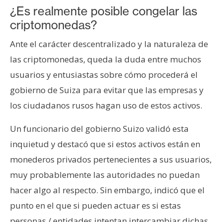
n
¿Es realmente posible congelar las
t
criptomonedas?
a
Ante el carácter descentralizado y la naturaleza de
c
t
las criptomonedas, queda la duda entre muchos
o
usuarios y entusiastas sobre cómo procederá el
y
gobierno de Suiza para evitar que las empresas y
P
los ciudadanos rusos hagan uso de estos activos.
u
b
Un funcionario del gobierno Suizo validó esta
l
inquietud y destacó que si estos activos están en
i
c
monederos privados pertenecientes a sus usuarios,
i
muy probablemente las autoridades no puedan
d
hacer algo al respecto. Sin embargo, indicó que el
a
punto en el que si pueden actuar es si estas
d
personas / entidades intentan intercambiar dichas