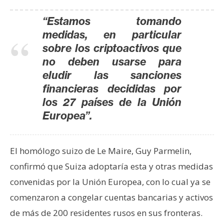
T
e
“Estamos tomando
m
medidas, en particular
a
sobre los criptoactivos que
s
no deben usarse para
eludir las sanciones
R
financieras decididas por
e
los 27 países de la Unión
c
Europea”.
u
r
s
El homólogo suizo de Le Maire, Guy Parmelin,
o
confirmó que Suiza adoptaría esta y otras medidas
s
convenidas por la Unión Europea, con lo cual ya se
comenzaron a congelar cuentas bancarias y activos
C
de más de 200 residentes rusos en sus fronteras.
o