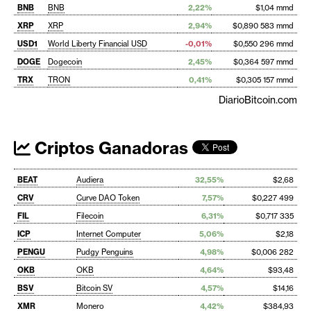
BNB
BNB
2,22%
$1,04 mmd
XRP
XRP
2,94%
$0,890 583 mmd
USD1
World Liberty Financial USD
-0,01%
$0,550 296 mmd
DOGE
Dogecoin
2,45%
$0,364 597 mmd
TRX
TRON
0,41%
$0,305 157 mmd
DiarioBitcoin.com
Criptos Ganadoras
BEAT
Audiera
32,55%
$2,68
CRV
Curve DAO Token
7,57%
$0,227 499
FIL
Filecoin
6,31%
$0,717 335
ICP
Internet Computer
5,06%
$2,18
PENGU
Pudgy Penguins
4,98%
$0,006 282
OKB
OKB
4,64%
$93,48
BSV
Bitcoin SV
4,57%
$14,16
XMR
Monero
4,42%
$384,93