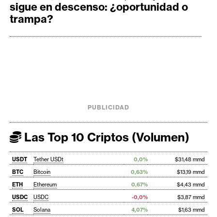
sigue en descenso: ¿oportunidad o
trampa?
PUBLICIDAD
Las Top 10 Criptos (Volumen)
USDT
Tether USDt
0,0%
$31,48 mmd
BTC
Bitcoin
0,63%
$13,19 mmd
ETH
Ethereum
0,67%
$4,43 mmd
USDC
USDC
-0,0%
$3,87 mmd
SOL
Solana
4,07%
$1,63 mmd