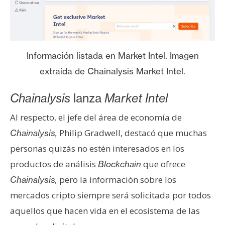
s
N
o
Información listada en Market Intel. Imagen
t
extraída de Chainalysis Market Intel.
a
s
Chainalysis
lanza
Market Intel
d
e
Al respecto, el jefe del área de economía de
P
Philip Gradwell, destacó que muchas
Chainalysis,
r
personas quizás no estén interesados en los
e
productos de análisis
que ofrece
Blockchain
n
s
pero la información sobre los
Chainalysis,
a
mercados cripto siempre será solicitada por todos
aquellos que hacen vida en el ecosistema de las