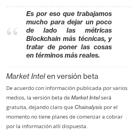
n
t
Es por eso que trabajamos
a
mucho para dejar un poco
c
de lado las métricas
t
Blockchain más técnicas, y
o
tratar de poner las cosas
y
en términos más reales.
P
u
b
Market Intel
en versión beta
l
De acuerdo con información publicada por varios
i
c
medios, la versión beta de
será
Market Intel
i
gratuita, dejando claro que
por el
Chainalysis
d
momento no tiene planes de comenzar a cobrar
a
por la información allí dispuesta.
d