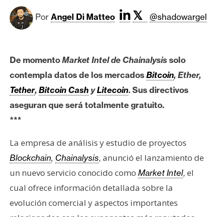
c
a
𝕏
Por
Angel Di Matteo
@shadowargel
d
o
s
De momento
Market Intel de Chainalysis
solo
contempla datos de los mercados
Bitcoin
, Ether,
B
Tether
,
Bitcoin Cash
y
Litecoin
. Sus directivos
i
aseguran que será totalmente gratuito.
t
c
***
o
La empresa de análisis y estudio de proyectos
i
n
, anunció el lanzamiento de
Blockchain
,
Chainalysis
un nuevo servicio conocido como
, el
Market Intel
cual ofrece información detallada sobre la
E
t
evolución comercial y aspectos importantes
h