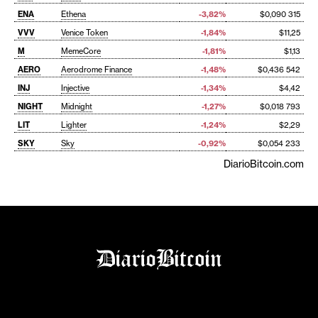
ENA
Ethena
-3,82%
$0,090 315
VVV
Venice Token
-1,84%
$11,25
M
MemeCore
-1,81%
$1,13
AERO
Aerodrome Finance
-1,48%
$0,436 542
INJ
Injective
-1,34%
$4,42
NIGHT
Midnight
-1,27%
$0,018 793
LIT
Lighter
-1,24%
$2,29
SKY
Sky
-0,92%
$0,054 233
DiarioBitcoin.com