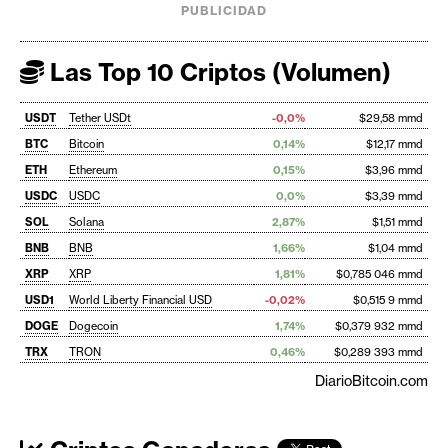
PUBLICIDAD
Las Top 10 Criptos (Volumen)
USDT
Tether USDt
-0,0%
$29,58 mmd
BTC
Bitcoin
0,14%
$12,17 mmd
ETH
Ethereum
0,15%
$3,96 mmd
USDC
USDC
0,0%
$3,39 mmd
SOL
Solana
2,87%
$1,51 mmd
BNB
BNB
1,66%
$1,04 mmd
XRP
XRP
1,81%
$0,785 046 mmd
USD1
World Liberty Financial USD
-0,02%
$0,515 9 mmd
DOGE
Dogecoin
1,74%
$0,379 932 mmd
TRX
TRON
0,46%
$0,289 393 mmd
DiarioBitcoin.com