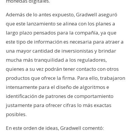
T
monedas digitales.
e
Además de lo antes expuesto, Gradwell aseguró
m
a
que este lanzamiento se alinea con los planes a
s
largo plazo pensados para la compañía, ya que
este tipo de información es necesaria para atraer a
R
una mayor cantidad de inversionistas y brindar
e
mucha más tranquilidad a los reguladores,
c
quienes a su vez podrán tener contacto con otros
u
productos que ofrece la firma. Para ello, trabajaron
r
s
intensamente para el diseño de algoritmos e
o
identificación de patrones de comportamiento
s
justamente para ofrecer cifras lo más exactas
posibles.
C
En este orden de ideas, Gradwell comentó:
o