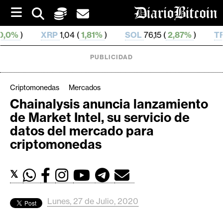
S
k
i
XRP
1,04 (
1,81%
)
SOL
76,15 (
2,87%
)
TRX
0,328 652
p
t
o
PUBLICIDAD
c
o
n
Criptomonedas
Mercados
t
Chainalysis anuncia lanzamiento
e
C
de Market Intel, su servicio de
n
r
t
datos del mercado para
i
criptomonedas
p
t
𝕏
o
M
e
Lunes, 27 de Julio, 2020
r