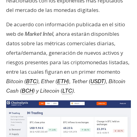
relacionados con los exponentes más reputados
e
del mercado de las monedas digitales.
r
e
De acuerdo con información publicada en el sitio
u
web de
ahora estarán disponibles
Market Intel,
m
datos sobre las métricas comerciales diarias,
oferta/demanda, generación de nuevos activos y
I
riesgos presentes para las criptomonedas listadas,
A
entre las cuales figuran en un primer momento
Bitcoin (
BTC
), Ether (
ETH
), Tether (
USDT
), Bitcoin
A
Cash (
BCH
) y Litecoin (
LTC
).
n
á
l
i
s
i