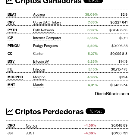
Criptos Ganadoras
BEAT
Audiera
38,09%
$2,9
CRV
Curve DAO Token
7,63%
$0,227 641
PYTH
Pyth Network
6,92%
$0,040 953
ICP
Internet Computer
5,99%
$2,21
PENGU
Pudgy Penguins
5,59%
$0,006 35
CC
Canton
5,27%
$0,095 813
BSV
Bitcoin SV
5,25%
$14,19
FIL
Filecoin
5,15%
$0,715 473
MORPHO
Morpho
4,96%
$1,94
MNT
Mantle
4,01%
$0,431 254
DiarioBitcoin.com
Criptos Perdedoras
CRO
Cronos
-4,56%
$0,048 89
JST
JUST
-4,36%
$0,100 791