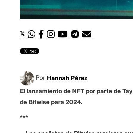
t
h
e
r
𝕏
e
u
m
I
Por
Hannah Pérez
A
El lanzamiento de NFT por parte de Tay
de Bitwise para 2024.
A
n
***
á
l