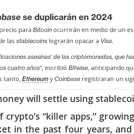
nbase
se duplicarán en 2024
 precio para
ocurrirán en medio de un es
Bitcoin
de las
lograrán opacar a
.
stablecoins
Visa
licaciones asesinas’ de las criptomonedas, que h
“, escribió
, anticipando qu
mos cuatro años
Bitwise
s tanto,
y
registraran un sig
Ethereum
Coinbase
ney will settle using stablecoi
 crypto’s “killer apps,” growin
ket in the past four years, and