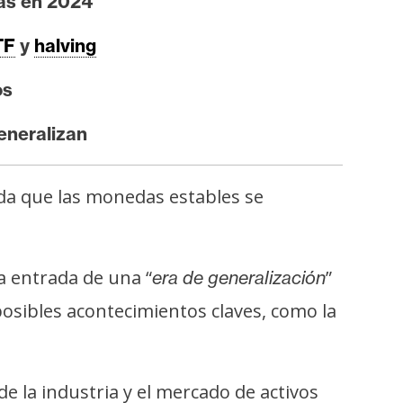
das en 2024
TF
y
halving
os
generalizan
ida que las monedas estables se
a entrada de una “
”
era de generalización
osibles acontecimientos claves, como la
 la industria y el mercado de activos