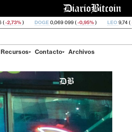
E
0,069 099 (
-0,95%
)
LEO
9,74 (
-0,12%
)
ZEC
494,
Recursos
Contacto
Archivos