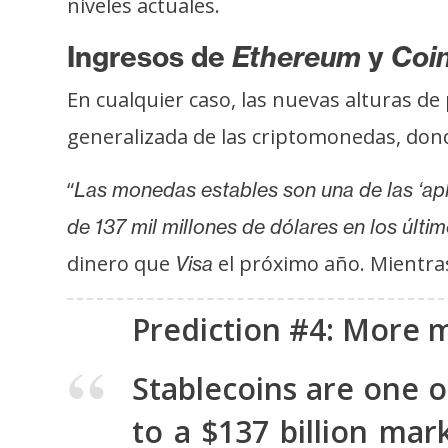
niveles actuales.
i
c
Ingresos de
Ethereum
y
Coi
i
d
En cualquier caso, las nuevas alturas de
a
generalizada de las criptomonedas, don
d
“
Las monedas estables son una de las ‘ap
de 137 mil millones de dólares en los últi
dinero que
el próximo año. Mientra
Visa
Prediction #4: More mo
Stablecoins are one of
to a $137 billion mar