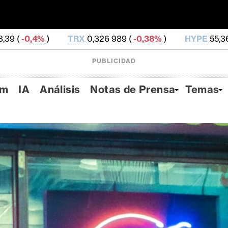
X
0,326 989 (
-0,38%
)
HYPE
55,36 (
-2,73%
)
DOG
PUBLICIDAD
um
IA
Análisis
Notas de Prensa
Temas