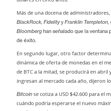
o
s
Más de una docena de administradores, 
y
,
BlackRock, Fidelity
Franklin Templeton
C
Bloomberg
han señalado que
la ventana p
o
n
de éxito.
t
a
En segundo lugar, otro factor determinan
c
dinámica de oferta de monedas en el me
t
de BTC a la mitad, se producirá en abri
o
y
ingresan al mercado cada año, dijeron lo
P
u
se cotiza a USD $42.600 para el 
Bitcoin
b
cuándo podría esperarse el nuevo máximo
l