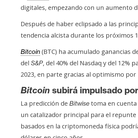
s
digitales, empezando con un aumento de
a
Después de haber eclipsado a las principa
T
tendencia alcista durante los próximos
e
m
(BTC) ha acumulado ganancias de 
Bitcoin
a
del
, del 40% del Nasdaq y del 12% 
S&P
s
2023, en parte gracias al optimismo por 
Bitcoin
subirá impulsado por
R
e
La predicción de
toma en cuenta e
Bitwise
c
un catalizador principal para el repunte
u
r
basados en la criptomoneda física podrí
s
dólares en cinco años.