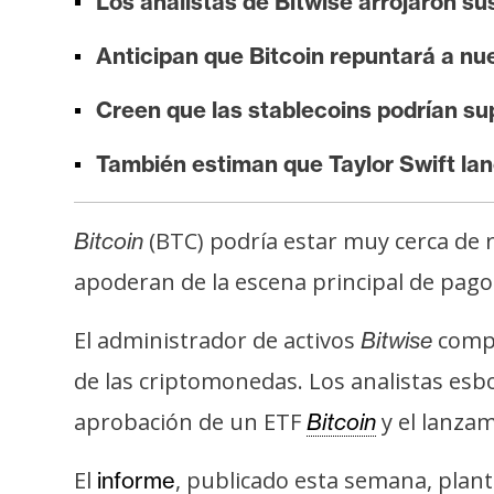
Los analistas de Bitwise arrojaron s
i
s
Anticipan que Bitcoin repuntará a n
i
s
Creen que las stablecoins podrían su
También estiman que Taylor Swift lan
N
o
(BTC) podría estar muy cerca de 
t
Bitcoin
a
apoderan de la escena principal de pago
s
d
El administrador de activos
compa
Bitwise
e
de las criptomonedas. Los analistas esb
P
r
aprobación de un ETF
y el lanzam
Bitcoin
e
n
El
, publicado esta semana, plant
informe