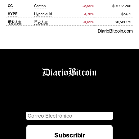
CC
Canton
-2,59%
$0,092 206
HYPE
Hyperliquid
-1,78%
$54,71
币安人生
币安人生
-1,69%
$0,519 179
DiarioBitcoin.com