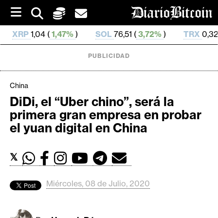
S
k
i
1,47%
)
SOL
76,51 (
3,72%
)
TRX
0,328 596 (
0,15%
p
t
o
PUBLICIDAD
c
o
n
China
t
DiDi, el “Uber chino”, será la
e
C
primera gran empresa en probar
n
r
t
el yuan digital en China
i
p
𝕏
t
o
M
Miércoles, 08 de Julio, 2020
e
r