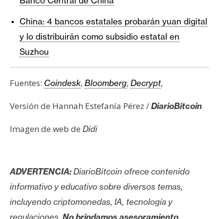
Banco Central de China
China: 4 bancos estatales probarán yuan digital
y lo distribuirán como subsidio estatal en
Suzhou
Fuentes:
,
,
,
Coindesk
Bloomberg
Decrypt
Versión de Hannah Estefanía Pérez /
DiarioBitcoin
Imagen de web de
Didi
ADVERTENCIA:
DiarioBitcoin ofrece contenido
informativo y educativo sobre diversos temas,
incluyendo criptomonedas, IA, tecnología y
regulaciones.
No brindamos asesoramiento