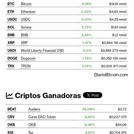
BTC
Bitcoin
0,16%
$14,19 mmd
ETH
Ethereum
0,34%
$4,83 mmd
USDC
USDC
0,01%
$4,35 mmd
SOL
Solana
3,72%
$1,61 mmd
BNB
BNB
2,28%
$1,2 mmd
XRP
XRP
1,47%
$0,984 116 mmd
USD1
World Liberty Financial USD
0,0%
$0,585 273 mmd
DOGE
Dogecoin
1,78%
$0,352 136 mmd
TRX
TRON
0,15%
$0,326 971 mmd
DiarioBitcoin.com
Criptos Ganadoras
BEAT
Audiera
35,08%
$2,72
CRV
Curve DAO Token
6,83%
$0,227 075
OKB
OKB
6,46%
$94,06
SUI
Sui
4,87%
$0,704 574