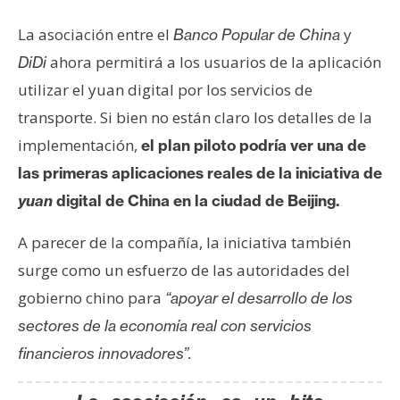
T
e
La asociación entre el
y
Banco Popular de China
m
ahora permitirá a los usuarios de la aplicación
DiDi
a
s
utilizar el yuan digital por los servicios de
transporte. Si bien no están claro los detalles de la
implementación,
el plan piloto podría ver una de
R
e
las primeras aplicaciones reales de la iniciativa de
c
yuan
digital de China en la ciudad de Beijing.
u
r
A parecer de la compañía, la iniciativa también
s
surge como un esfuerzo de las autoridades del
o
gobierno chino para
“apoyar el desarrollo de los
s
sectores de la economía real con servicios
financieros innovadores”.
C
o