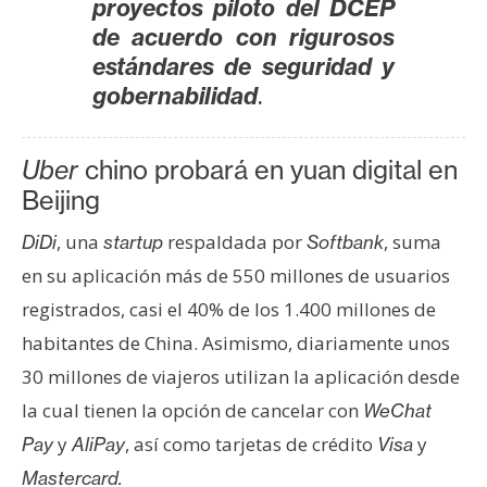
proyectos piloto del DCEP
s
de acuerdo con rigurosos
estándares de seguridad y
N
.
gobernabilidad
o
t
a
Uber
chino probará en yuan digital en
s
Beijing
d
, una
respaldada por
, suma
DiDi
startup
Softbank
e
P
en su aplicación más de 550 millones de usuarios
r
registrados, casi el 40% de los 1.400 millones de
e
habitantes de China. Asimismo, diariamente unos
n
30 millones de viajeros utilizan la aplicación desde
s
la cual tienen la opción de cancelar con
a
WeChat
y
, así como tarjetas de crédito
y
Pay
AliPay
Visa
Mastercard.