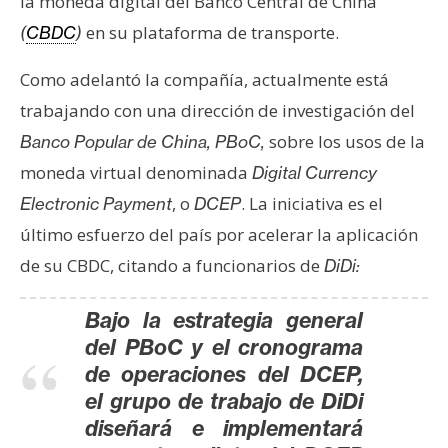
la moneda digital del Banco Central de China
e
en su plataforma de transporte.
(
CBDC
)
r
e
Como adelantó la compañía, actualmente está
u
trabajando con una dirección de investigación del
m
sobre los usos de la
Banco Popular de China, PBoC,
moneda virtual denominada
Digital Currency
I
, o
. La iniciativa es el
Electronic Payment
DCEP
A
último esfuerzo del país por acelerar la aplicación
de su CBDC, citando a funcionarios de
DiDi:
A
n
Bajo la estrategia general
á
del PBoC y el cronograma
l
de operaciones del DCEP,
i
el grupo de trabajo de DiDi
s
diseñará e implementará
i