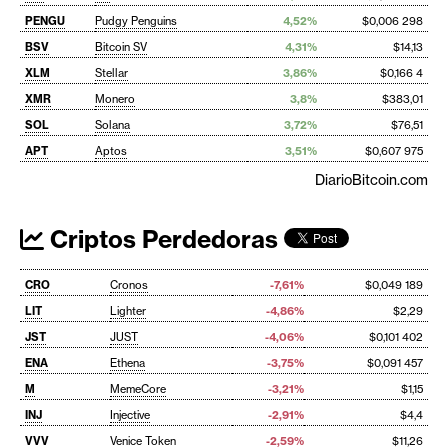
PENGU
Pudgy Penguins
4,52%
$0,006 298
BSV
Bitcoin SV
4,31%
$14,13
XLM
Stellar
3,86%
$0,166 4
XMR
Monero
3,8%
$383,01
SOL
Solana
3,72%
$76,51
APT
Aptos
3,51%
$0,607 975
DiarioBitcoin.com
Criptos Perdedoras
CRO
Cronos
-7,61%
$0,049 189
LIT
Lighter
-4,86%
$2,29
JST
JUST
-4,06%
$0,101 402
ENA
Ethena
-3,75%
$0,091 457
M
MemeCore
-3,21%
$1,15
INJ
Injective
-2,91%
$4,4
VVV
Venice Token
-2,59%
$11,26