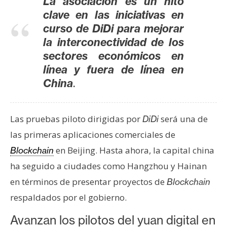
La asociación es un hito
n
clave en las iniciativas en
t
curso de DiDi para mejorar
a
la interconectividad de los
c
sectores económicos en
t
línea y fuera de línea en
o
.
China
y
P
u
Las pruebas piloto dirigidas por
será una de
DiDi
b
las primeras aplicaciones comerciales de
l
i
en Beijing. Hasta ahora, la capital china
Blockchain
c
ha seguido a ciudades como Hangzhou y Hainan
i
en términos de presentar proyectos de
Blockchain
d
respaldados por el gobierno.
a
d
Avanzan los pilotos del yuan digital en