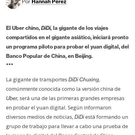
c
Por
Hannah Pérez
a
d
o
El Uber chino,
DiDi,
la gigante de los viajes
s
compartidos en el gigante asiático, iniciará pronto
un programa piloto para probar el yuan digital, del
B
Banco Popular de China, en Beijing.
i
***
t
c
La gigante de transportes
DiDi Chuxing,
o
comúnmente conocida como la versión china de
i
n
será una de las primeras grandes empresas
Uber,
en probar el yuan digital. Según informaron
diversos medios de noticias,
está formando un
DiDi
E
t
grupo de trabajo para llevar a cabo una prueba de
h