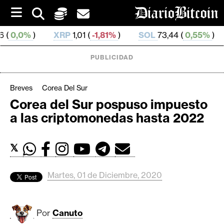
S
k
i
XRP
1,01 (
-1,81%
)
SOL
73,44 (
0,55%
)
TRX
0,
p
t
o
PUBLICIDAD
c
o
n
Breves
Corea Del Sur
t
Corea del Sur pospuso impuesto
e
C
a las criptomonedas hasta 2022
n
r
t
i
𝕏
p
t
o
Martes, 01 de Diciembre, 2020
M
e
r
Por
Canuto