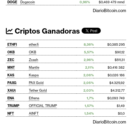
DOGE
Dogecoin
0,96%
$0,469 479 mmd
DiarioBitcoin.com
Criptos Ganadoras
ETHFI
ether.fi
8,36%
$0,385 295
OKB
OKB
5,57%
$90,12
ZEC
Zcash
2,96%
$511,31
MNT
Mantle
2,11%
$0,416 382
KAS
Kaspa
2,06%
$0,026 186
PAXG
PAX Gold
2,05%
$4.325,92
XAUt
Tether Gold
2,03%
$4.312,77
ENA
Ethena
1,7%
$0,093 749
TRUMP
OFFICIAL TRUMP
1,57%
$1,49
NFT
AINFT
1,54%
$0,0
DiarioBitcoin.com