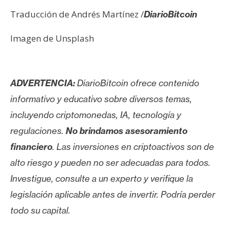
T
e
Traducción de Andrés Martínez /
DiarioBitcoin
m
Imagen de Unsplash
a
s
ADVERTENCIA:
DiarioBitcoin ofrece contenido
R
informativo y educativo sobre diversos temas,
e
c
incluyendo criptomonedas, IA, tecnología y
u
regulaciones.
No brindamos asesoramiento
r
financiero
. Las inversiones en criptoactivos son de
s
alto riesgo y pueden no ser adecuadas para todos.
o
s
Investigue, consulte a un experto y verifique la
legislación aplicable antes de invertir. Podría perder
todo su capital.
C
o