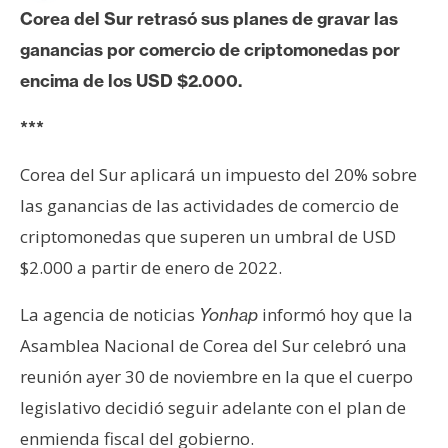
c
Corea del Sur retrasó sus planes de gravar las
a
ganancias por comercio de criptomonedas por
d
o
encima de los USD $2.000.
s
***
B
Corea del Sur aplicará un impuesto del 20% sobre
i
las ganancias de las actividades de comercio de
t
criptomonedas que superen un umbral de USD
c
$2.000 a partir de enero de 2022.
o
i
La agencia de noticias
informó hoy que la
Yonhap
n
Asamblea Nacional de Corea del Sur celebró una
reunión ayer 30 de noviembre en la que el cuerpo
E
legislativo decidió seguir adelante con el plan de
t
enmienda fiscal del gobierno.
h