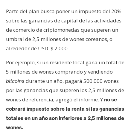
e
Parte del plan busca poner un impuesto del 20%
r
e
sobre las ganancias de capital de las actividades
u
de comercio de criptomonedas que superen un
m
umbral de 2,5 millones de wones coreanos, o
alrededor de USD $ 2.000.
I
Por ejemplo, si un residente local gana un total de
A
5 millones de wones comprando y vendiendo
durante un año, pagará 500.000 wones
bitcoins
A
por las ganancias que superen los 2,5 millones de
n
á
wones de referencia, agregó el informe. Y
no se
l
cobrará impuesto sobre la renta si las ganancias
i
totales en un año son inferiores a 2,5 millones de
s
wones.
i