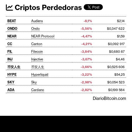
Criptos Perdedoras
BEAT
Audiera
-8,1%
$2,14
ONDO
Ondo
-5,56%
$0,347 622
NEAR
NEAR Protocol
-4,47%
$1,59
CC
Canton
-4,21%
$0,092 917
FIL
Filecoin
-3,84%
$0,680 87
INJ
Injective
-3,67%
$4,46
币安人生
币安人生
-3,66%
$0,525 606
HYPE
Hyperliquid
-3,22%
$54,25
SKY
Sky
-2,98%
$0,054 523
ADA
Cardano
-2,82%
$0,199 584
DiarioBitcoin.com