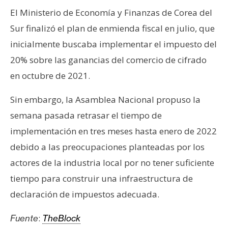
s
El Ministerio de Economía y Finanzas de Corea del
Sur finalizó el plan de enmienda fiscal en julio, que
N
inicialmente buscaba implementar el impuesto del
o
20% sobre las ganancias del comercio de cifrado
t
en octubre de 2021.
a
s
Sin embargo, la Asamblea Nacional propuso la
d
semana pasada retrasar el tiempo de
e
P
implementación en tres meses hasta enero de 2022
r
debido a las preocupaciones planteadas por los
e
actores de la industria local por no tener suficiente
n
tiempo para construir una infraestructura de
s
a
declaración de impuestos adecuada.
:
Fuente
TheBlock