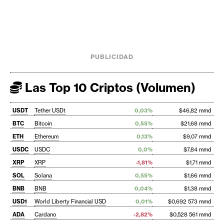
PUBLICIDAD
Las Top 10 Criptos (Volumen)
USDT
Tether USDt
0,03%
$46,82 mmd
BTC
Bitcoin
0,55%
$21,68 mmd
ETH
Ethereum
0,13%
$9,07 mmd
USDC
USDC
0,0%
$7,84 mmd
XRP
XRP
-1,81%
$1,71 mmd
SOL
Solana
0,55%
$1,66 mmd
BNB
BNB
0,04%
$1,38 mmd
USD1
World Liberty Financial USD
0,01%
$0,692 573 mmd
ADA
Cardano
-2,82%
$0,528 561 mmd